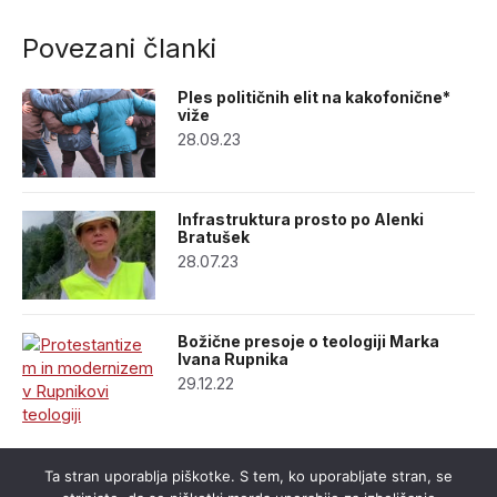
Povezani članki
Ples političnih elit na kakofonične*
viže
28.09.23
Infrastruktura prosto po Alenki
Bratušek
28.07.23
Božične presoje o teologiji Marka
Ivana Rupnika
29.12.22
Ta stran uporablja piškotke. S tem, ko uporabljate stran, se