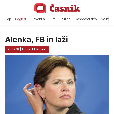
Skip
to
content
Top
Pogledi
Slovenija
Svet
Družba
Gospodarstvo
Na krat
Alenka, FB in laži
21.02.18
|
Andrej M. Poznič