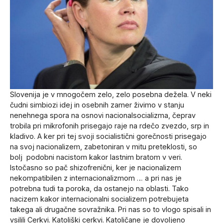
Slovenija je v mnogočem zelo, zelo posebna dežela. V neki
čudni simbiozi idej in osebnih zamer živimo v stanju
nenehnega spora na osnovi nacionalsocializma, čeprav
trobila pri mikrofonih prisegajo raje na rdečo zvezdo, srp in
kladivo. A ker pri tej svoji socialistični gorečnosti prisegajo
na svoj nacionalizem, zabetoniran v mitu preteklosti, so
bolj podobni nacistom kakor lastnim bratom v veri.
Istočasno so pač shizofrenični, ker je nacionalizem
nekompatibilen z internacionalizmom … a pri nas je
potrebna tudi ta poroka, da ostanejo na oblasti. Tako
nacizem kakor internacionalni socializem potrebujeta
takega ali drugačne sovražnika. Pri nas so to vlogo spisali in
vsilili Cerkvi. Katoliški cerkvi. Katoličane je dovoljeno