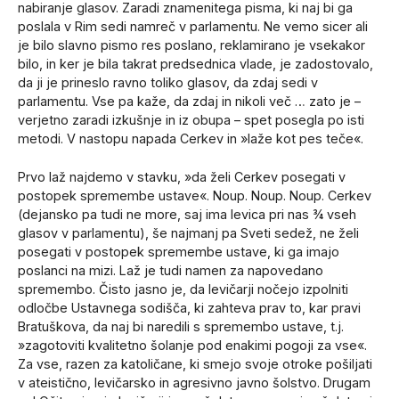
nabiranje glasov. Zaradi znamenitega pisma, ki naj bi ga
poslala v Rim sedi namreč v parlamentu. Ne vemo sicer ali
je bilo slavno pismo res poslano, reklamirano je vsekakor
bilo, in ker je bila takrat predsednica vlade, je zadostovalo,
da ji je prineslo ravno toliko glasov, da zdaj sedi v
parlamentu. Vse pa kaže, da zdaj in nikoli več … zato je –
verjetno zaradi izkušnje in iz obupa – spet posegla po isti
metodi. V nastopu napada Cerkev in »laže kot pes teče«.
Prvo laž najdemo v stavku, »da želi Cerkev posegati v
postopek spremembe ustave«. Noup. Noup. Noup. Cerkev
(dejansko pa tudi ne more, saj ima levica pri nas ¾ vseh
glasov v parlamentu), še najmanj pa Sveti sedež, ne želi
posegati v postopek spremembe ustave, ki ga imajo
poslanci na mizi. Laž je tudi namen za napovedano
spremembo. Čisto jasno je, da levičarji nočejo izpolniti
odločbe Ustavnega sodišča, ki zahteva prav to, kar pravi
Bratuškova, da naj bi naredili s spremembo ustave, t.j.
»zagotoviti kvalitetno šolanje pod enakimi pogoji za vse«.
Za vse, razen za katoličane, ki smejo svoje otroke pošiljati
v ateistično, levičarsko in agresivno javno šolstvo. Drugam