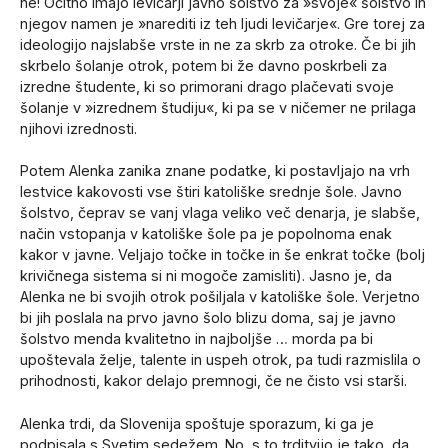
ne! Očitno imajo levičarji javno šolstvo za »svoje« šolstvo in
njegov namen je »narediti iz teh ljudi levičarje«. Gre torej za
ideologijo najslabše vrste in ne za skrb za otroke. Če bi jih
skrbelo šolanje otrok, potem bi že davno poskrbeli za
izredne študente, ki so primorani drago plačevati svoje
šolanje v »izrednem študiju«, ki pa se v ničemer ne prilaga
njihovi izrednosti.
Potem Alenka zanika znane podatke, ki postavljajo na vrh
lestvice kakovosti vse štiri katoliške srednje šole. Javno
šolstvo, čeprav se vanj vlaga veliko več denarja, je slabše,
način vstopanja v katoliške šole pa je popolnoma enak
kakor v javne. Veljajo točke in točke in še enkrat točke (bolj
krivičnega sistema si ni mogoče zamisliti). Jasno je, da
Alenka ne bi svojih otrok pošiljala v katoliške šole. Verjetno
bi jih poslala na prvo javno šolo blizu doma, saj je javno
šolstvo menda kvalitetno in najboljše … morda pa bi
upoštevala želje, talente in uspeh otrok, pa tudi razmislila o
prihodnosti, kakor delajo premnogi, če ne čisto vsi starši.
Alenka trdi, da Slovenija spoštuje sporazum, ki ga je
podpisala s Svetim sedežem. No, s to trditvijo je tako, da