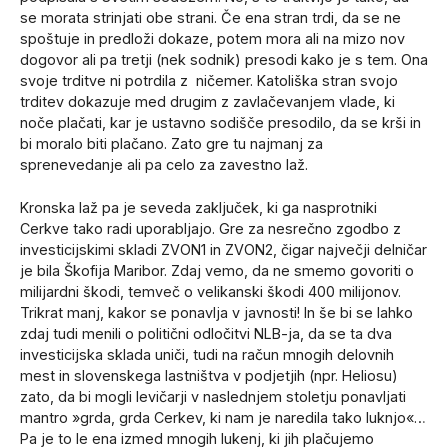
se morata strinjati obe strani. Če ena stran trdi, da se ne
spoštuje in predloži dokaze, potem mora ali na mizo nov
dogovor ali pa tretji (nek sodnik) presodi kako je s tem. Ona
svoje trditve ni potrdila z ničemer. Katoliška stran svojo
trditev dokazuje med drugim z zavlačevanjem vlade, ki
noče plačati, kar je ustavno sodišče presodilo, da se krši in
bi moralo biti plačano. Zato gre tu najmanj za
sprenevedanje ali pa celo za zavestno laž.
Kronska laž pa je seveda zaključek, ki ga nasprotniki
Cerkve tako radi uporabljajo. Gre za nesrečno zgodbo z
investicijskimi skladi ZVON1 in ZVON2, čigar največji delničar
je bila Škofija Maribor. Zdaj vemo, da ne smemo govoriti o
milijardni škodi, temveč o velikanski škodi 400 milijonov.
Trikrat manj, kakor se ponavlja v javnosti! In še bi se lahko
zdaj tudi menili o politični odločitvi NLB-ja, da se ta dva
investicijska sklada uniči, tudi na račun mnogih delovnih
mest in slovenskega lastništva v podjetjih (npr. Heliosu)
zato, da bi mogli levičarji v naslednjem stoletju ponavljati
mantro »grda, grda Cerkev, ki nam je naredila tako luknjo«…
Pa je to le ena izmed mnogih lukenj, ki jih plačujemo