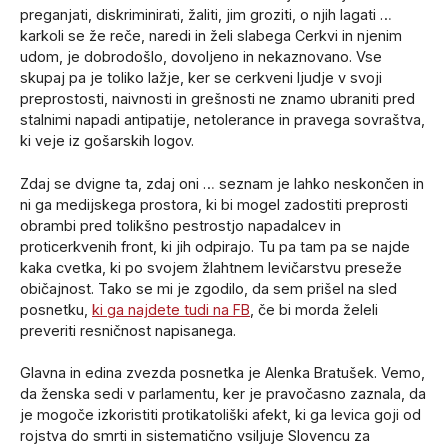
preganjati, diskriminirati, žaliti, jim groziti, o njih lagati …
karkoli se že reče, naredi in želi slabega Cerkvi in njenim
udom, je dobrodošlo, dovoljeno in nekaznovano. Vse
skupaj pa je toliko lažje, ker se cerkveni ljudje v svoji
preprostosti, naivnosti in grešnosti ne znamo ubraniti pred
stalnimi napadi antipatije, netolerance in pravega sovraštva,
ki veje iz gošarskih logov.
Zdaj se dvigne ta, zdaj oni … seznam je lahko neskončen in
ni ga medijskega prostora, ki bi mogel zadostiti preprosti
obrambi pred tolikšno pestrostjo napadalcev in
proticerkvenih front, ki jih odpirajo. Tu pa tam pa se najde
kaka cvetka, ki po svojem žlahtnem levičarstvu preseže
običajnost. Tako se mi je zgodilo, da sem prišel na sled
posnetku,
ki ga najdete tudi na FB
, če bi morda želeli
preveriti resničnost napisanega.
Glavna in edina zvezda posnetka je Alenka Bratušek. Vemo,
da ženska sedi v parlamentu, ker je pravočasno zaznala, da
je mogoče izkoristiti protikatoliški afekt, ki ga levica goji od
rojstva do smrti in sistematično vsiljuje Slovencu za