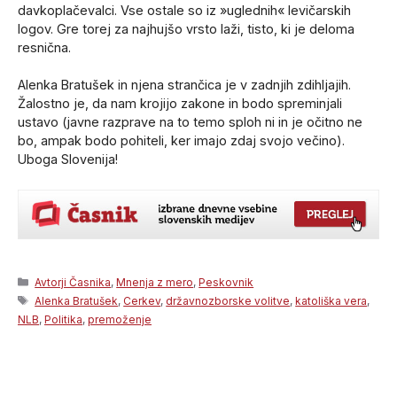
davkoplačevalci. Vse ostale so iz »uglednih« levičarskih
logov. Gre torej za najhujšo vrsto laži, tisto, ki je deloma
resnična.
Alenka Bratušek in njena strančica je v zadnjih zdihljajih.
Žalostno je, da nam krojijo zakone in bodo spreminjali
ustavo (javne razprave na to temo sploh ni in je očitno ne
bo, ampak bodo pohiteli, ker imajo zdaj svojo večino).
Uboga Slovenija!
Categories
Avtorji Časnika
,
Mnenja z mero
,
Peskovnik
Tags
Alenka Bratušek
,
Cerkev
,
državnozborske volitve
,
katoliška vera
,
NLB
,
Politika
,
premoženje