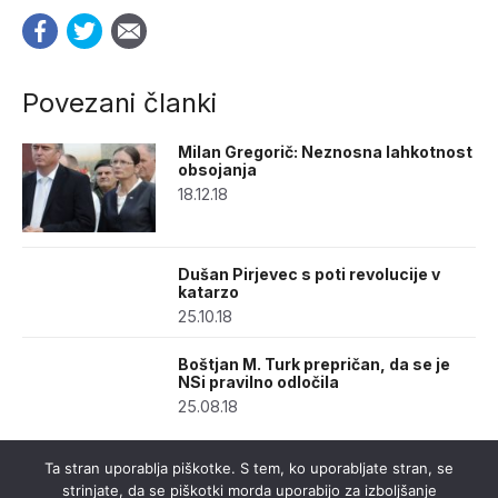
Povezani članki
Milan Gregorič: Neznosna lahkotnost
obsojanja
18.12.18
Dušan Pirjevec s poti revolucije v
katarzo
25.10.18
Boštjan M. Turk prepričan, da se je
NSi pravilno odločila
25.08.18
Ta stran uporablja piškotke. S tem, ko uporabljate stran, se
strinjate, da se piškotki morda uporabijo za izboljšanje