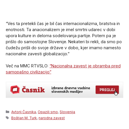
“Ves ta pretekli čas je bil čas internacionalizma, bratstva in
enotnosti. Ta anacionalizem je imel smrtni udarec v dobi
upora kulture in deloma sodelovanja partije. Potem pa je
prišlo do samostojne Slovenije. Nekateri bi rekli, da smo po
čudežu prišli do svoje države v dobo, kjer imamo namesto
nacionalne zavesti globalizacijo.”
Več na MMC RTVSLO:
“Nacionalna zavest je obramba pred
samopašno civilizacijo”
Categories
Avtorji Časnika
,
Opazili smo
,
Slovenija
Tags
Boštjan M. Turk
,
narodna zavest