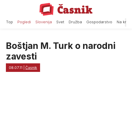
Skip
to
content
Top
Pogledi
Slovenija
Svet
Družba
Gospodarstvo
Na krat
Boštjan M. Turk o narodni
zavesti
08.07.11
|
Časnik