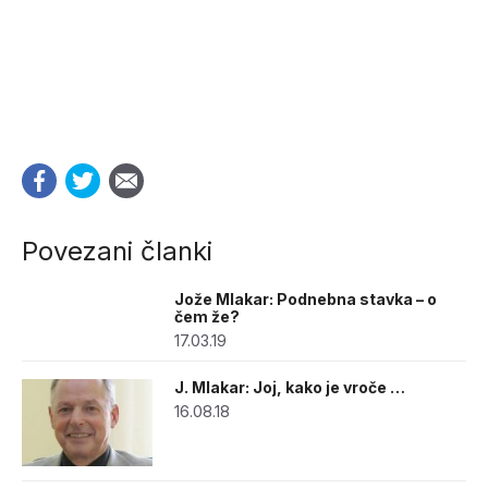
Povezani članki
Jože Mlakar: Podnebna stavka – o
čem že?
17.03.19
J. Mlakar: Joj, kako je vroče …
16.08.18