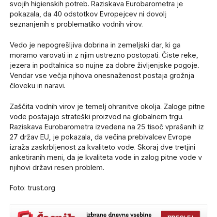
svojih higienskih potreb. Raziskava Eurobarometra je
pokazala, da 40 odstotkov Evropejcev ni dovolj
seznanjenih s problematiko vodnih virov.
Vedo je nepogrešljiva dobrina in zemeljski dar, ki ga
moramo varovati in z njim ustrezno postopati. Čiste reke,
jezera in podtalnica so nujne za dobre življenjske pogoje.
Vendar vse večja njihova onesnaženost postaja grožnja
človeku in naravi.
Zaščita vodnih virov je temelj ohranitve okolja. Zaloge pitne
vode postajajo strateški proizvod na globalnem trgu.
Raziskava Eurobarometra izvedena na 25 tisoč vprašanih iz
27 držav EU, je pokazala, da večina prebivalcev Evrope
izraža zaskrbljenost za kvaliteto vode. Skoraj dve tretjini
anketiranih meni, da je kvaliteta vode in zalog pitne vode v
njihovi državi resen problem.
Foto: trust.org