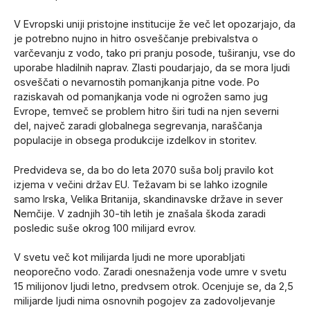
V Evropski uniji pristojne institucije že več let opozarjajo, da
je potrebno nujno in hitro osveščanje prebivalstva o
varčevanju z vodo, tako pri pranju posode, tuširanju, vse do
uporabe hladilnih naprav. Zlasti poudarjajo, da se mora ljudi
osveščati o nevarnostih pomanjkanja pitne vode. Po
raziskavah od pomanjkanja vode ni ogrožen samo jug
Evrope, temveč se problem hitro širi tudi na njen severni
del, največ zaradi globalnega segrevanja, naraščanja
populacije in obsega produkcije izdelkov in storitev.
Predvideva se, da bo do leta 2070 suša bolj pravilo kot
izjema v večini držav EU. Težavam bi se lahko izognile
samo Irska, Velika Britanija, skandinavske države in sever
Nemčije. V zadnjih 30-tih letih je znašala škoda zaradi
posledic suše okrog 100 milijard evrov.
V svetu več kot milijarda ljudi ne more uporabljati
neoporečno vodo. Zaradi onesnaženja vode umre v svetu
15 milijonov ljudi letno, predvsem otrok. Ocenjuje se, da 2,5
milijarde ljudi nima osnovnih pogojev za zadovoljevanje