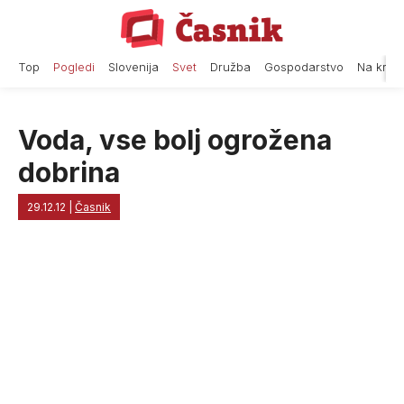
Skip
to
content
Top
Pogledi
Slovenija
Svet
Družba
Gospodarstvo
Na krat
Voda, vse bolj ogrožena
dobrina
29.12.12
|
Časnik