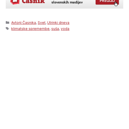
Categories
Avtorji Časnika
,
Svet
,
Utrinki dneva
Tags
klimatske spremembe
,
suša
,
voda