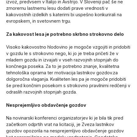
izvoz, predvsem v Italijo in Avstrijo. V Sloveniji pač še ne
zmoremu lastnemu lesu dodati prave vrednosti v
kakovostnih izdelkih s katerimi bi uspešno konkurirali na
evropskem, in svetovnem trgu.
Za kakovost lesa je potrebno skrbno strokovno delo
Visoko kakovostno hlodovino je mogoče vzgojiti in pridobiti
v gozdu le s strokovno nego, ki jo je treba pričeti že v
mladem gozdu in izvajati v vseh razvojnih stopnjah do
končnega poseka. Za to je potrebno znanje, kvalitetna
tehnološka oprama ter motivacija lastnikov gozdov.za
dolgoročna vlaganja. Kvaliteten les pa je mogoče pridobiti
še pred končnim posekom s strokovno pravilnimi redčenji v
odraslih razvojnih stopnjah gozda.
Nesprejemljivo obdavčenje gozdov
Na novinarski konferenci organizatorjev ki je bila tik pred
začetkom odprtih vrat na licitaciji, je Zveza lastnikov
gozdov opozorila na nesprejemljivo obdavčenje gozdov