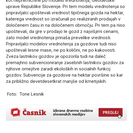
kot nepremičnine po modelu vrednotenja, Geodetske
uprave Republike Slovenije. Pri tem modelu vrednotenja so
pripravljalci upoštevali vrednost tipičnega gozda na hektar,
katerega vrednost so izračunali po realiziranih prodajah v
določenem času in na določenem območju. Pri tem pa niso
upoštevali, da gre v prodajo le gozd z najvišjimi cenami,
zato model vrednotenja prinaša prevelike vrednosti.
Pripravljalci modelov vrednotenja za gozdove tudi niso
upoštevali lesne mase, ne po količini, ne po kakovosti.
Zveza lastnikov gozdov je opozorila tudi na daleč
premajhno subvencioniranje zasebnih lastnikov gozdov za
njihove omejitve zaradi ekoloških in socialnih funkcij
gozdov. Subvencije za gozdove na hektar površine so kar
za približno devetdesetkrat manjše od kmetijskih.
Foto: Tone Lesnik