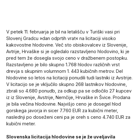
V petek 11. februarja je bil na letališču v Turiški vasi pri
Slovenj Gradcu »dan odprtih vrat« na licitaciji visoko
kakovostne hlodovine. Več sto obiskovalcev iz Slovenije,
Avtrije, Hrvaške si je ogledalo razstavljeno hlodovino, ki je
pred tem že dosegla svojo ceno v dražbenem postopku.
Razstavljeno je bilo skupno 1.768 hlodov različnih vrst
drevja s skupnim volumnom 1. 443 kubičnih metrov. Del
hlodovine so letos na licitaciji ponudili tudi lastniki iz Avstrije.
V licitacijo se je vključilo skupno 268 lastnikov hlodovine,
zbrali so 4.680 ponudb, za odkup pa se odločilo 27 kupcev
iz iz Slovenije, Avstrije, Nemčije, Hrvaške in Švice. Prodana
je bila večina hlodovine. Najvišjo ceno je dosegel hlod
gorskega javorja in sicer 7.760 EUR za kubični meter,
naslednji po doseženi ceni pa je oreh s ceno 4.740 EUR za
kubični meter.
Slovenska licitacija hlodovine se je že uveljavila