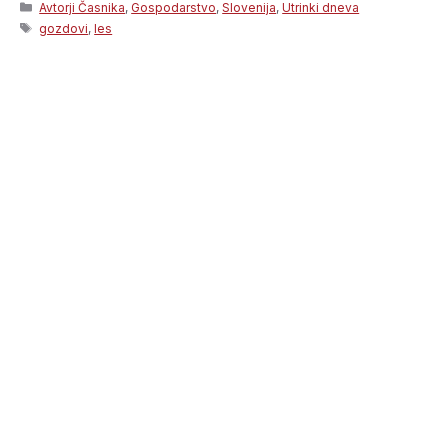
Categories
Avtorji Časnika
,
Gospodarstvo
,
Slovenija
,
Utrinki dneva
Tags
gozdovi
,
les