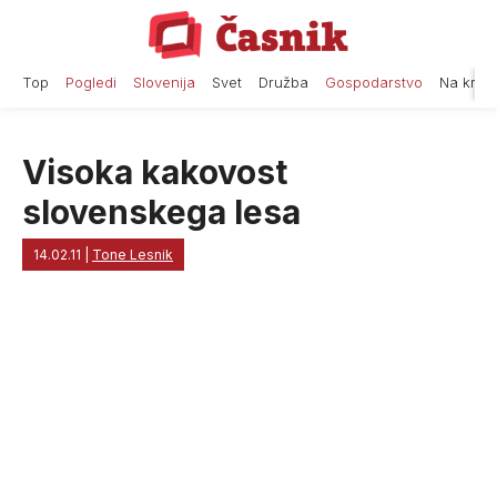
Skip
to
content
Top
Pogledi
Slovenija
Svet
Družba
Gospodarstvo
Na krat
Visoka kakovost
slovenskega lesa
14.02.11
|
Tone Lesnik