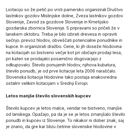
Licitacijo so že petič po vrsti parnersko organizirali Društvo
lastnikov gozdov Mislinjske doline, Zveza lastnikov gozdov
Slovenije, Zavod za gozdove Slovenije in Kmetijsko
gozdarska zbornica Slovenije. S pripravami so pričeli že v
lanskem oktobru. Treba je bilo izbrati drevesa in opraviti
sečnjo. prevoz hlodov, obveščati potencialne ponudnike in
kupce. In organizirati dražbo. Cene, ki jih doseže hlodovina
na licitacijah so bistveno večje kot pri običajni prodaji lesa,
pri kateri se prodajalci posamično dogovarjajo z
odkupovalci. Število ponujenih hlodov, njihova kubatura,
število ponudb, je od prve licitacije leta 2006 naraščalo.
Slovenska licitacija hlodovine tako postaja enakovredna
ostalim velikim licitacijam v Srednji Evropi.
Letos manjše število slovenskih kupcev
Število kupcev je letos malce, vendar ne bistveno, manjše
od lanskega. Opažajo, pa da je se je letos zmanjšalo število
ponudb in kupcev iz Slovenije. To nikakor ni dober znak, saj
je znano, da gre kar blizu četrine slovenske hlodovine v