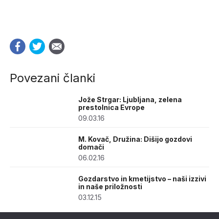
Povezani članki
Jože Strgar: Ljubljana, zelena
prestolnica Evrope
09.03.16
M. Kovač, Družina: Dišijo gozdovi
domači
06.02.16
Gozdarstvo in kmetijstvo – naši izzivi
in naše priložnosti
03.12.15