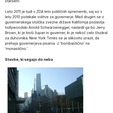
staršem.
Leto 2011 je tudi v ZDA leto političnih sprememb, saj so v
letu 2010 potekale volitve za guvernerje. Med drugim se z
guvernerskega stolčka zvezne države Kalifornija poslavlja
hollywoodski Arnold Schwarzenegger, nasledil ga bo Jerry
Brown, ki je bivši župan in guverner, ki je nekoč celo študiral
za duhovnika. New York Times se je slikovito izrazil, da
prehaja guvernerjeva pisarna z ‘bombastično’ na
‘monastično.’
Stavbe, ki segajo do neba