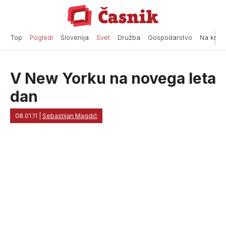
Skip
to
content
Top
Pogledi
Slovenija
Svet
Družba
Gospodarstvo
Na krat
V New Yorku na novega leta
dan
08.01.11
|
Sebastijan Magdič