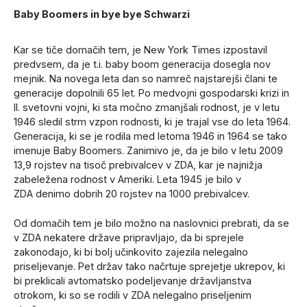
Baby Boomers in bye bye Schwarzi
Kar se tiče domačih tem, je New York Times izpostavil
predvsem, da je t.i. baby boom generacija dosegla nov
mejnik. Na novega leta dan so namreč najstarejši člani te
generacije dopolnili 65 let. Po medvojni gospodarski krizi in
II. svetovni vojni, ki sta močno zmanjšali rodnost, je v letu
1946 sledil strm vzpon rodnosti, ki je trajal vse do leta 1964.
Generacija, ki se je rodila med letoma 1946 in 1964 se tako
imenuje Baby Boomers. Zanimivo je, da je bilo v letu 2009
13,9 rojstev na tisoč prebivalcev v ZDA, kar je najnižja
zabeležena rodnost v Ameriki. Leta 1945 je bilo v
ZDA denimo dobrih 20 rojstev na 1000 prebivalcev.
Od domačih tem je bilo možno na naslovnici prebrati, da se
v ZDA nekatere države pripravljajo, da bi sprejele
zakonodajo, ki bi bolj učinkovito zajezila nelegalno
priseljevanje. Pet držav tako načrtuje sprejetje ukrepov, ki
bi preklicali avtomatsko podeljevanje državljanstva
otrokom, ki so se rodili v ZDA nelegalno priseljenim