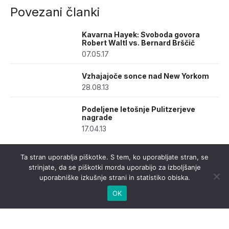
Povezani članki
Kavarna Hayek: Svoboda govora
Robert Waltl vs. Bernard Brščič
07.05.17
Vzhajajoče sonce nad New Yorkom
28.08.13
Podeljene letošnje Pulitzerjeve
nagrade
17.04.13
Ta stran uporablja piškotke. S tem, ko uporabljate stran, se
strinjate, da se piškotki morda uporabijo za izboljšanje
uporabniške izkušnje strani in statistiko obiska.
OK
urednistvo@casnik.si