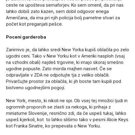
ceste ne upošteva semaforjev. Ko sem omenil, da pri nas
lahko dobiš zato kazen, sem dobil odgovor enega
Američana, da ima pri njih policija bolj pametne stvari za
počet kot preganjati pešce.
Poceni garderoba
Zanimivo je, da lahko sredi New Yorka kupiš oblačila po zelo
ugodni ceni. Tako v New Yorku kot v Ameriki nasploh (vsaj
na vzhodni obali) najdeš trgovine, ki imajo skoraj smešno
ugodne popuste. Zato morda majhen nasvet. Če se
odpravljate v ZDA ne odpotujte tja z veliko oblačili.
Privarčujte prostor za oblačila, ki jih boste tam kupili pod
bistveno ugodnejšimi pogoji.
New York, mesto, ki nikoli ne spi. Ob vsej tej množici ljudi in
ogromnih proporcih se zlasti za nekoga, ki prihaja z
miniaturne Slovenije, resnično zdi, da če uspeš tukaj, lahko
uspeš kjerkoli, kot to lahko slišimo tako v pesmi Alicie Keys
kot Franka Sinatre, ko prepevata o New Yorku.