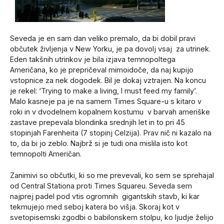
Seveda je en sam dan veliko premalo, da bi dobil pravi
občutek življenja v New Yorku, je pa dovolj vsaj za utrinek.
Eden takšnih utrinkov je bila izjava temnopoltega
Američana, ko je prepričeval mimoidoče, da naj kupijo
vstopnice za nek dogodek. Bil je dokaj vztrajen. Na koncu
je rekel: ‘Trying to make a living, I must feed my family’.
Malo kasneje pa je na samem Times Square-u s kitaro v
roki in v dvodelnem kopalnem kostumu v barvah ameriške
zastave prepevala blondinka srednjih let in to pri 45
stopinjah Farenheita (7 stopinj Celzija). Prav nič ni kazalo na
to, da bi jo zeblo. Najbrž si je tudi ona mislila isto kot
temnopolti Američan.
Zanimivi so občutki, ki so me prevevali, ko sem se sprehajal
od Central Stationa proti Times Squareu. Seveda sem
najprej padel pod vtis ogromnih gigantskih stavb, ki kar
tekmujejo med seboj katera bo višja. Skoraj kot v
svetopisemski zgodbi o babilonskem stolpu, ko ljudje želijo