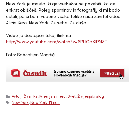
New York je mesto, ki ga vsekakor ne pozabiš, ko ga
enkrat obiščeš. Poleg spominov in fotografij, ki mi bodo
ostali, pa si bom vseeno vsake toliko časa zavrtel video
Alicie Keys New York. Za sebe. Za dušo.
Video je dostopen tukaj (link na
http://www.youtube.com/watch?v=6PHOeXIPNZE
Foto: Sebastijan Magdič
Categories
Avtorji Časnika
,
Mnenja z mero
,
Svet
,
Življenjski slog
Tags
New York
,
New York Times