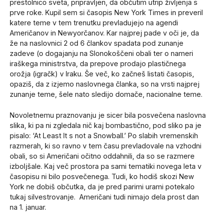
prestolnico sveta, pripravljen, da občutim utrip življenja s
prve roke. Kupil sem si časopis New York Times in preveril
katere teme v tem trenutku prevladujejo na agendi
Američanov in Newyorčanov. Kar najprej pade v oči je, da
že na naslovnici 2 od 6 člankov spadata pod zunanje
zadeve (o dogajanju na Slonokoščeni obali ter o nameri
iraškega ministrstva, da prepove prodajo plastičnega
orožja (igračk) v Iraku. Še več, ko začneš listati časopis,
opaziš, da z izjemo naslovnega članka, so na vrsti najprej
zunanje teme, šele nato sledijo domače, nacionalne teme.
Novoletnemu praznovanju je sicer bila posvečena naslovna
slika, ki pa ni zgledala nič kaj bombastično, pod sliko pa je
pisalo: ‘At Least It s not a Snowball.’ Po slabih vremenskih
razmerah, ki so ravno v tem času prevladovale na vzhodni
obali, so si Američani očitno oddahnili, da so se razmere
izboljšale. Kaj več prostora pa sami tematiki novega leta v
časopisu ni bilo posvečenega. Tudi, ko hodiš skozi New
York ne dobiš občutka, da je pred parimi urami potekalo
tukaj silvestrovanje. Američani tudi nimajo dela prost dan
na 1. januar.