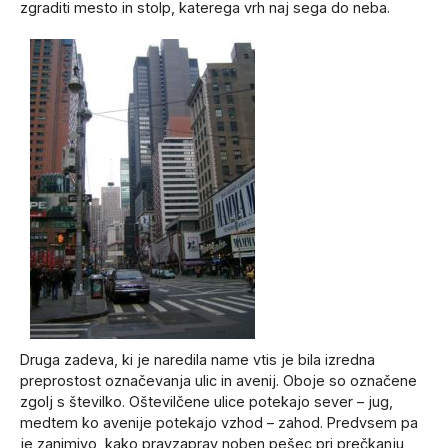
zgraditi mesto in stolp, katerega vrh naj sega do neba.
Druga zadeva, ki je naredila name vtis je bila izredna
preprostost označevanja ulic in avenij. Oboje so označene
zgolj s številko. Oštevilčene ulice potekajo sever – jug,
medtem ko avenije potekajo vzhod – zahod. Predvsem pa
je zanimivo, kako pravzaprav noben pešec pri prečkanju