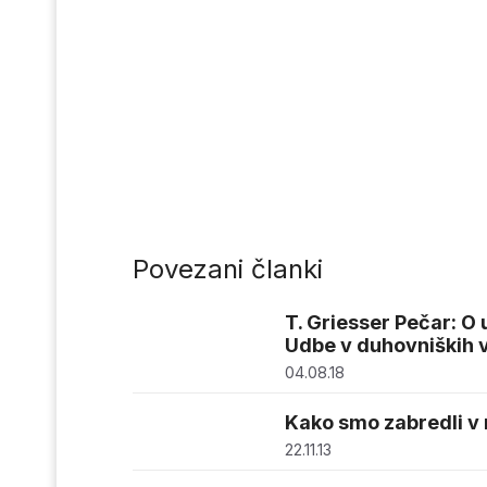
Povezani članki
T. Griesser Pečar: O
Udbe v duhovniških 
04.08.18
Kako smo zabredli v m
22.11.13