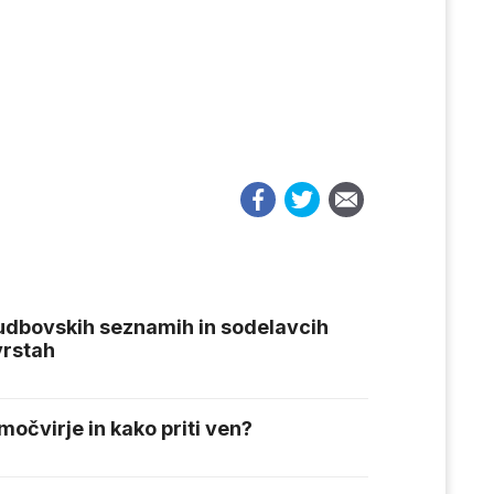
 udbovskih seznamih in sodelavcih
vrstah
očvirje in kako priti ven?