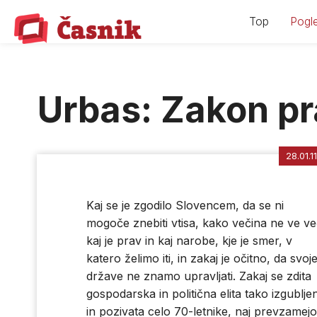
Skip
Top
Pogle
to
content
Urbas: Zakon pr
28.01.11
Kaj se je zgodilo Slovencem, da se ni
mogoče znebiti vtisa, kako večina ne ve ve
kaj je prav in kaj narobe, kje je smer, v
katero želimo iti, in zakaj je očitno, da svoj
države ne znamo upravljati. Zakaj se zdita
gospodarska in politična elita tako izgubljen
in pozivata celo 70-letnike, naj prevzamejo