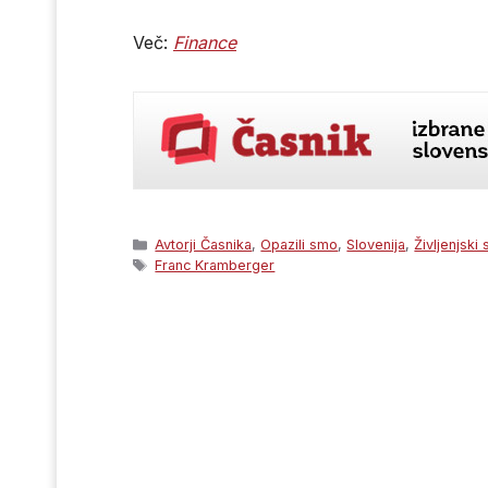
Več:
Finance
Categories
Avtorji Časnika
,
Opazili smo
,
Slovenija
,
Življenjski 
Tags
Franc Kramberger