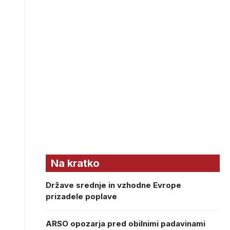
Na kratko
Države srednje in vzhodne Evrope
prizadele poplave
ARSO opozarja pred obilnimi padavinami