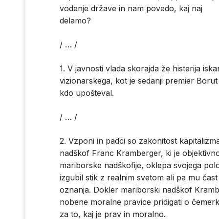
vodenje države in nam povedo, kaj naj
delamo?
/ … /
1. V javnosti vlada skorajda že histerija isk
vizionarskega, kot je sedanji premier Borut
kdo upošteval.
/ … /
2. Vzponi in padci so zakonitost kapitalizm
nadškof Franc Kramberger, ki je objektivn
mariborske nadškofije, oklepa svojega polož
izgubil stik z realnim svetom ali pa mu čast
oznanja. Dokler mariborski nadškof Krambe
nobene moralne pravice pridigati o čemerko
za to, kaj je prav in moralno.