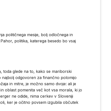
anja političnega mesije, bolj odločnega in
 Pahor, politika, katerega besedo bo vsaj
a, toda glede na to, kako se mariborski
o najbolj odgovoren za finančno polomijo
aja in mitre, je možno samo dvoje: ali je
 in oblast pomenita več kot vsa morala, ki jo
rger ne odide, nima cerkev v Sloveniji
li, ker je očitno povsem izgubila občutek