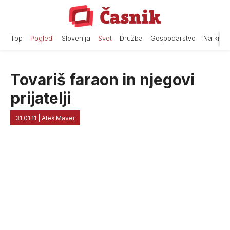
Skip
to
content
Top
Pogledi
Slovenija
Svet
Družba
Gospodarstvo
Na krat
Tovariš faraon in njegovi
prijatelji
31.01.11
|
Aleš Maver