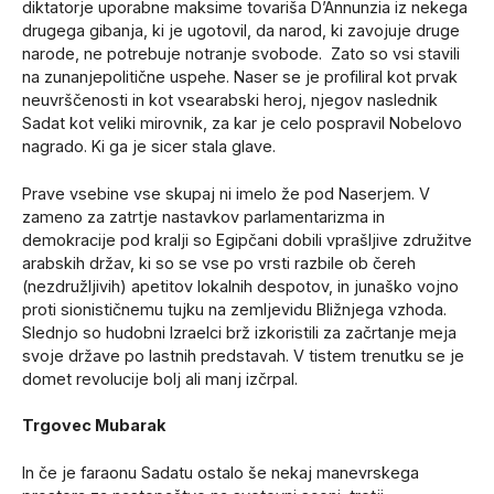
diktatorje uporabne maksime tovariša D’Annunzia iz nekega
drugega gibanja, ki je ugotovil, da narod, ki zavojuje druge
narode, ne potrebuje notranje svobode. Zato so vsi stavili
na zunanjepolitične uspehe. Naser se je profiliral kot prvak
neuvrščenosti in kot vsearabski heroj, njegov naslednik
Sadat kot veliki mirovnik, za kar je celo pospravil Nobelovo
nagrado. Ki ga je sicer stala glave.
Prave vsebine vse skupaj ni imelo že pod Naserjem. V
zameno za zatrtje nastavkov parlamentarizma in
demokracije pod kralji so Egipčani dobili vprašljive združitve
arabskih držav, ki so se vse po vrsti razbile ob čereh
(nezdružljivih) apetitov lokalnih despotov, in junaško vojno
proti sionističnemu tujku na zemljevidu Bližnjega vzhoda.
Slednjo so hudobni Izraelci brž izkoristili za začrtanje meja
svoje države po lastnih predstavah. V tistem trenutku se je
domet revolucije bolj ali manj izčrpal.
Trgovec Mubarak
In če je faraonu Sadatu ostalo še nekaj manevrskega