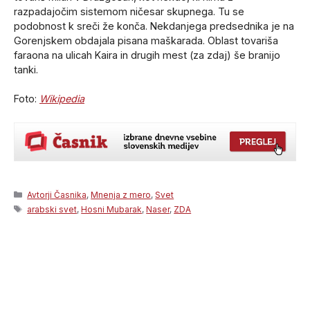
razpadajočim sistemom ničesar skupnega. Tu se
podobnost k sreči že konča. Nekdanjega predsednika je na
Gorenjskem obdajala pisana maškarada. Oblast tovariša
faraona na ulicah Kaira in drugih mest (za zdaj) še branijo
tanki.
Foto:
Wikipedia
Categories
Avtorji Časnika
,
Mnenja z mero
,
Svet
Tags
arabski svet
,
Hosni Mubarak
,
Naser
,
ZDA