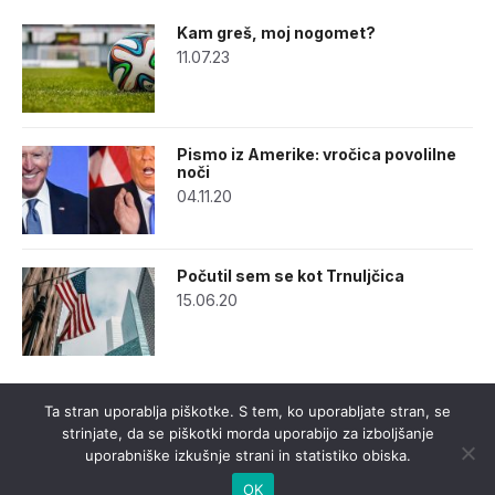
Kam greš, moj nogomet?
11.07.23
Pismo iz Amerike: vročica povolilne
noči
04.11.20
Počutil sem se kot Trnuljčica
15.06.20
Ta stran uporablja piškotke. S tem, ko uporabljate stran, se
strinjate, da se piškotki morda uporabijo za izboljšanje
uporabniške izkušnje strani in statistiko obiska.
OK