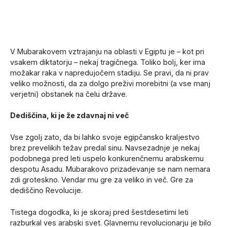
V Mubarakovem vztrajanju na oblasti v Egiptu je – kot pri
vsakem diktatorju – nekaj tragičnega. Toliko bolj, ker ima
možakar raka v napredujočem stadiju. Se pravi, da ni prav
veliko možnosti, da za dolgo preživi morebitni (a vse manj
verjetni) obstanek na čelu države.
Dediščina, ki je že zdavnaj ni več
Vse zgolj zato, da bi lahko svoje egipčansko kraljestvo
brez prevelikih težav predal sinu. Navsezadnje je nekaj
podobnega pred leti uspelo konkurenčnemu arabskemu
despotu Asadu. Mubarakovo prizadevanje se nam nemara
zdi groteskno. Vendar mu gre za veliko in več. Gre za
dediščino Revolucije.
Tistega dogodka, ki je skoraj pred šestdesetimi leti
razburkal ves arabski svet. Glavnemu revolucionarju je bilo