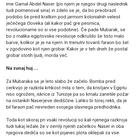
ime Gamal Abdel Naser (po njem je njegov drugi naslednik
tudi poimenoval sina) in zdelo se je, da bo preobrazil
podobo še pred kratkim pod jarmom kolonialnih velesil
ječečega človeka (ali kakor pač gre pesmica,
revolucionarne so si vse podobne). Če pade Mubarak, se
bo z malika egiptovske revolucije odkrušilo še tisto malo
barve, kolikor je je na njem. In trenutni tovariš faraon bo šel
v zgodovino kot njen grobar. Kakor je v teh dneh že postal
grobar stotih ljudi, morda več.
Na zunaj huj …
Za Mubaraka se je leto slabo že začelo. Bomba pred
cerkvijo je razkrila krhkost mita o tem, da kristjani v Egiptu
niso ogroženi, iskrice iz Tunizije pa so kmalu zanetile požar
na ostankih Naserjeve dediščine. Lahko bi torej rekli, da je
bil faraon pač nevreden svojega slavnega predhodnika.
Toda kot skoraj pri vsaki revoluciji so kali njenega razkroja
tudi tukaj ležale že v zemlji njenih začetkov. Naser in oba
njegova dediča so se kot pijanec plota oklepali za vse