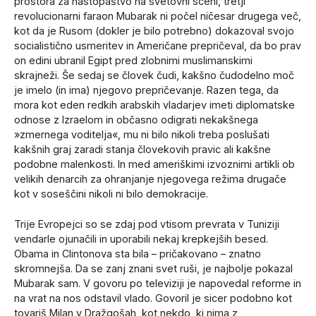
prostora za nastopaštvo na svetovni sceni, tretji
revolucionarni faraon Mubarak ni počel ničesar drugega več,
kot da je Rusom (dokler je bilo potrebno) dokazoval svojo
socialistično usmeritev in Američane prepričeval, da bo prav
on edini ubranil Egipt pred zlobnimi muslimanskimi
skrajneži. Še sedaj se človek čudi, kakšno čudodelno moč
je imelo (in ima) njegovo prepričevanje. Razen tega, da
mora kot eden redkih arabskih vladarjev imeti diplomatske
odnose z Izraelom in občasno odigrati nekakšnega
»zmernega voditelja«, mu ni bilo nikoli treba poslušati
kakšnih graj zaradi stanja človekovih pravic ali kakšne
podobne malenkosti. In med ameriškimi izvoznimi artikli ob
velikih denarcih za ohranjanje njegovega režima drugače
kot v soseščini nikoli ni bilo demokracije.
Trije Evropejci so se zdaj pod vtisom prevrata v Tuniziji
vendarle ojunačili in uporabili nekaj krepkejših besed.
Obama in Clintonova sta bila – pričakovano – znatno
skromnejša. Da se zanj znani svet ruši, je najbolje pokazal
Mubarak sam. V govoru po televiziji je napovedal reforme in
na vrat na nos odstavil vlado. Govoril je sicer podobno kot
tovariš Milan v Dražgošah, kot nekdo, ki nima z