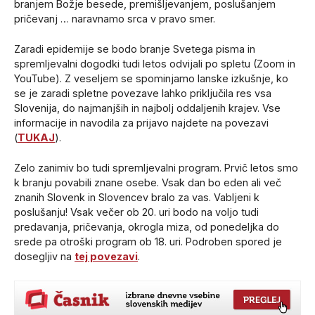
branjem Božje besede, premišljevanjem, poslušanjem
pričevanj … naravnamo srca v pravo smer.
Zaradi epidemije se bodo branje Svetega pisma in
spremljevalni dogodki tudi letos odvijali po spletu (Zoom in
YouTube). Z veseljem se spominjamo lanske izkušnje, ko
se je zaradi spletne povezave lahko priključila res vsa
Slovenija, do najmanjših in najbolj oddaljenih krajev. Vse
informacije in navodila za prijavo najdete na povezavi
(
TUKAJ
).
Zelo zanimiv bo tudi spremljevalni program. Prvič letos smo
k branju povabili znane osebe. Vsak dan bo eden ali več
znanih Slovenk in Slovencev bralo za vas. Vabljeni k
poslušanju! Vsak večer ob 20. uri bodo na voljo tudi
predavanja, pričevanja, okrogla miza, od ponedeljka do
srede pa otroški program ob 18. uri. Podroben spored je
dosegljiv na
tej povezavi
.