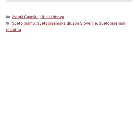
Categories
Avtorji Časnika
,
Utrinki dneva
Tags
Sveto pismo
,
Svetopisemska družba Slovenije
,
Svetopisemski
maraton