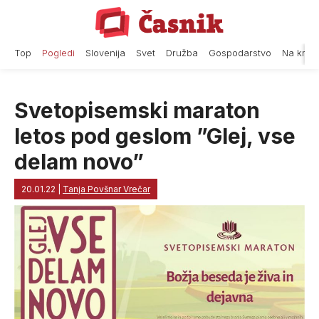
Skip
to
content
Top
Pogledi
Slovenija
Svet
Družba
Gospodarstvo
Na krat
Svetopisemski maraton
letos pod geslom ”Glej, vse
delam novo”
20.01.22
|
Tanja Povšnar Vrečar