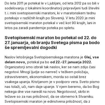
Do leta 2011 je potekal le v Ljubljani, od leta 2012 pa so bili v
sodelovanju z lokalnimi koordinatorji pripravljeni tudi številni
t. i. mini svetopisemski maratoni, ki v maratonskem tednu
potekajo v različnih krajih po Sloveniji. V letu 2020 je mini
svetopisemski maraton potekal v več kot 90 krajih, lani in
letos pa zaradi pandemije poteka po spletu.
Svetopisemski maraton bo potekal od 22. do
27. januarja, ob branju Svetega pisma pa bodo
še spremljevalni dogodki
Naslov letošnjega Svetopisemskega maratona je
Glej, vse
delam novo,
potekal pa bo
od 22.–27. januarja 2022
.
Organizatorji smo izbrali tak naslov, ker se nam zdijo časi
negotovi. Mnogi ljudje so namreč v težkem položaju,
zdravstvenem, ekonomskem, morda so ostali brez
vsakega upanja. Kristjanom je v podporo vera. Sveto pismo
nas tolaži, uči, nam daje upanje. V njem beremo, da bo Bog
nekega dne vse naredil na novo. Negotovost, skrbi in
težave so za nas priložnost, da se obrnemo k Stvarniku.
Svetopisemski maraton je edinstvena priložnost, da z