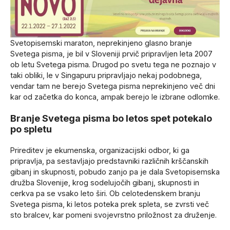
Svetopisemski maraton, neprekinjeno glasno branje
Svetega pisma, je bil v Sloveniji prvič pripravljen leta 2007
ob letu Svetega pisma. Drugod po svetu tega ne poznajo v
taki obliki, le v Singapuru pripravljajo nekaj podobnega,
vendar tam ne berejo Svetega pisma neprekinjeno več dni
kar od začetka do konca, ampak berejo le izbrane odlomke.
Branje Svetega pisma bo letos spet potekalo
po spletu
Prireditev je ekumenska, organizacijski odbor, ki ga
pripravlja, pa sestavljajo predstavniki različnih krščanskih
gibanj in skupnosti, pobudo zanjo pa je dala Svetopisemska
družba Slovenije, krog sodelujočih gibanj, skupnosti in
cerkva pa se vsako leto širi. Ob celotedenskem branju
Svetega pisma, ki letos poteka prek spleta, se zvrsti več
sto bralcev, kar pomeni svojevrstno priložnost za druženje.