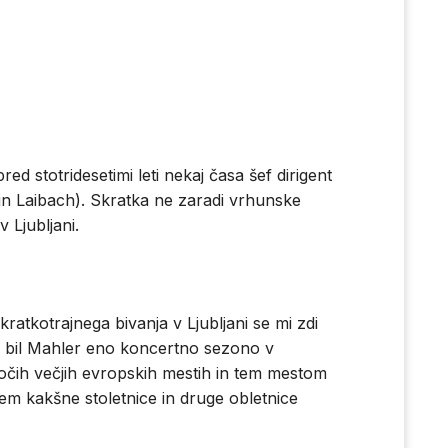
ed stotridesetimi leti nekaj časa šef dirigent
(in Laibach). Skratka ne zaradi vrhunske
 Ljubljani.
atkotrajnega bivanja v Ljubljani se mi zdi
e bil Mahler eno koncertno sezono v
ogočih večjih evropskih mestih in tem mestom
e vem kakšne stoletnice in druge obletnice