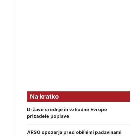
Na kratko
Države srednje in vzhodne Evrope
prizadele poplave
ARSO opozarja pred obilnimi padavinami