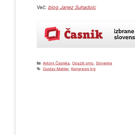
Več:
blog Janez Suhadolc
Categories
Avtorji Časnika
,
Opazili smo
,
Slovenija
Tags
Gustav Mahler
,
Kongresni trg