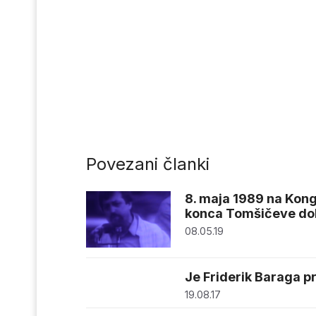
Povezani članki
8. maja 1989 na Kon
konca Tomšičeve do
08.05.19
Je Friderik Baraga pr
19.08.17