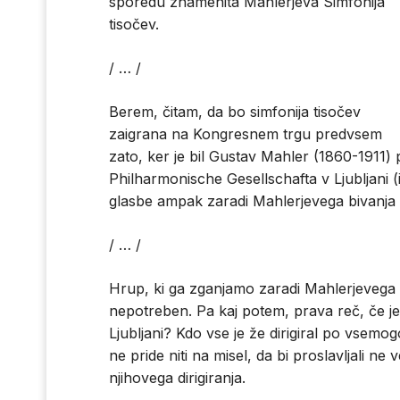
sporedu znamenita Mahlerjeva Simfonija
tisočev.
/ … /
Berem, čitam, da bo simfonija tisočev
zaigrana na Kongresnem trgu predvsem
zato, ker je bil Gustav Mahler (1860-1911) pr
Philharmonische Gesellschafta v Ljubljani 
glasbe ampak zaradi Mahlerjevega bivanja v
/ … /
Hrup, ki ga zganjamo zaradi Mahlerjevega kr
nepotreben. Pa kaj potem, prava reč, če j
Ljubljani? Kdo vse je že dirigiral po vsem
ne pride niti na misel, da bi proslavljali n
njihovega dirigiranja.