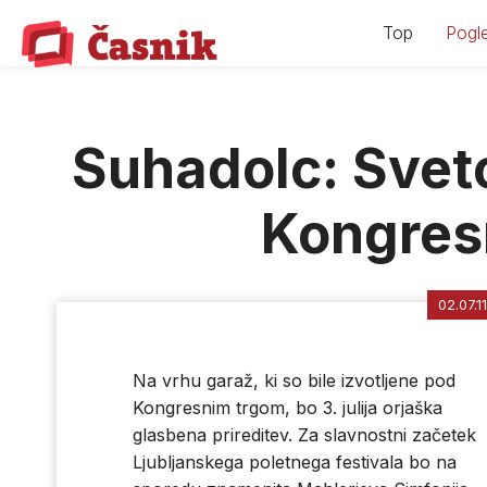
Skip
Top
Pogle
to
content
Suhadolc: Svet
Kongres
02.07.11
Na vrhu garaž, ki so bile izvotljene pod
Kongresnim trgom, bo 3. julija orjaška
glasbena prireditev. Za slavnostni začetek
Ljubljanskega poletnega festivala bo na