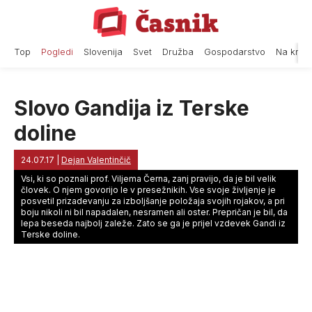
Skip
to
content
Top
Pogledi
Slovenija
Svet
Družba
Gospodarstvo
Na krat
Slovo Gandija iz Terske
doline
24.07.17
|
Dejan Valentinčič
Vsi, ki so poznali prof. Viljema Černa, zanj pravijo, da je bil velik
človek. O njem govorijo le v presežnikih. Vse svoje življenje je
posvetil prizadevanju za izboljšanje položaja svojih rojakov, a pri
boju nikoli ni bil napadalen, nesramen ali oster. Prepričan je bil, da
lepa beseda najbolj zaleže. Zato se ga je prijel vzdevek Gandi iz
Terske doline.