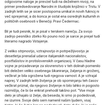
odgovorne naloge je prevzel tudi na deželnem nivoji, na
primer predsedovanje Narodni in študijski knjižnici v Trstu. V
zadnjih letih se je sicer postopoma umikal in novih fukncij ni
več sprejemal, a do konca je ostal ena osrednjih kulturnih in
političnih osebnosti v Benečiji. Pravi Čedermac.
Bil je tudi pesnik, ki je pisal v terskem narečju. Za svojo
zadnjo pesniško zbirko Ko pouno noći je sarce je prejel tudi
literarno nagrado Vstajenje.
Z veliko strpnostjo, vztrajnostjo in potrpežljivostjo je
desetletja prenašal udarce italijanskih nacionalistov,
postfašistov in protislovenskih organizacij. V času hladne
vojne je prizadevanje za slovrenstvo v teh dolinah pomenilo
biti deležen veliko osebnega šikaniranja, žaljenja in groženj,
večkrat je bila ogrožena tudi njegova varnost. A je vztrajal
naprej. V zadnjih letih življenja je ob spominjanju teh časov
večkrat priznal, da njegovo življenje ni bilo lahko in pogosto
razmišlja, če bi še enkrat prehodil takšno pot. ”Vse moje
delo je izhajalo iz želje, da beseda, ki smo jo podedovali,
ne izumre. Svoje delo sem namenil našim ljudem, vsaj