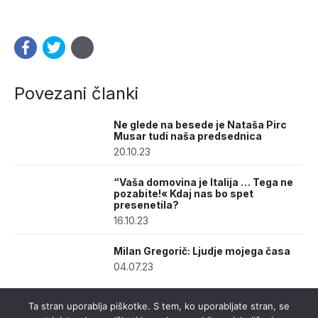
Povezani članki
Ne glede na besede je Nataša Pirc
Musar tudi naša predsednica
20.10.23
“Vaša domovina je Italija … Tega ne
pozabite!« Kdaj nas bo spet
presenetila?
16.10.23
Milan Gregorič: Ljudje mojega časa
04.07.23
Ta stran uporablja piškotke. S tem, ko uporabljate stran, se