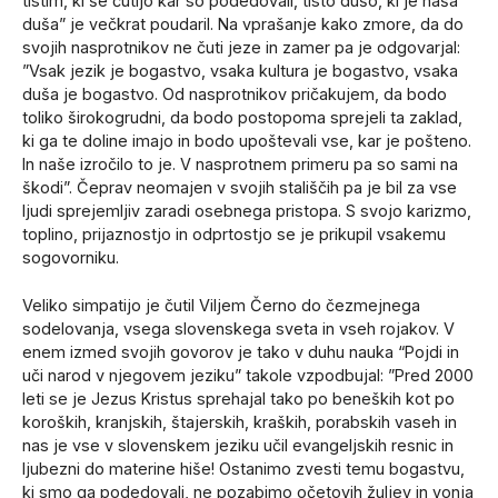
tistim, ki še čutijo kar so podedovali, tisto dušo, ki je naša
duša” je večkrat poudaril. Na vprašanje kako zmore, da do
svojih nasprotnikov ne čuti jeze in zamer pa je odgovarjal:
”Vsak jezik je bogastvo, vsaka kultura je bogastvo, vsaka
duša je bogastvo. Od nasprotnikov pričakujem, da bodo
toliko širokogrudni, da bodo postopoma sprejeli ta zaklad,
ki ga te doline imajo in bodo upoštevali vse, kar je pošteno.
In naše izročilo to je. V nasprotnem primeru pa so sami na
škodi”. Čeprav neomajen v svojih stališčih pa je bil za vse
ljudi sprejemljiv zaradi osebnega pristopa. S svojo karizmo,
toplino, prijaznostjo in odprtostjo se je prikupil vsakemu
sogovorniku.
Veliko simpatijo je čutil Viljem Černo do čezmejnega
sodelovanja, vsega slovenskega sveta in vseh rojakov. V
enem izmed svojih govorov je tako v duhu nauka “Pojdi in
uči narod v njegovem jeziku” takole vzpodbujal: ”Pred 2000
leti se je Jezus Kristus sprehajal tako po beneških kot po
koroških, kranjskih, štajerskih, kraških, porabskih vaseh in
nas je vse v slovenskem jeziku učil evangeljskih resnic in
ljubezni do materine hiše! Ostanimo zvesti temu bogastvu,
ki smo ga podedovali, ne pozabimo očetovih žuljev in vonja