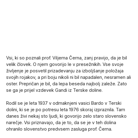
Vsi, ki so poznali prof. Viljema Černa, zanj pravijo, da je bil
velik človek. O njem govorijo le v presežnikih. Vse svoje
življenje je posvetil prizadevanju za izboljšanje položaja
svojih rojakov, a pri boju nikoli ni bil napadalen, nesramen ali
oster. Prepričan je bil, da lepa beseda najbolj zaleže. Zato
se ga je prijel vzdevek Gandi iz Terske doline.
Rodil se je leta 1937 v odmaknjeni vasici Bardo v Terski
dolini, ki se je po potresu leta 1976 skoraj izpraznila. Tam
danes živi nekaj sto ljudi, ki govorijo zelo staro slovensko
narečje. Vsi priznavajo, da je to, da se je v teh dolina
ohranilo slovenstvo predvsem zasluga prof. Černa.