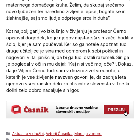
materinega domačega kruha. Želim, da skupaj srečamo
novo ljubezen ter naredimo življenje lepše, bogatejše in
žlahtnejše, saj smo ljudje odprtega srca in duha”.
Kot najbolj ganljivo izkušnjo v življenju je profesor Černo
opisoval dogodek, ko je njegov najstarejši sin začel hoditi v
šolo, kjer je sam poučeval. Ker so ga hotele spoznati tudi
druge učiteljice je sina med odmorom k sebi poklical in
nagovoril v italijaniščini, da bi ga tudi ostali razumeli. Sin ga
je pogledal v oči in mu dejal: ”Kaj nisi več moj oče?”. Dokaz,
da je Viljem Černo tudi sam v družini živel vrednote, o
katerih je vse življenje navzven govoril je, da zadnja leta
njegovo vsestransko delo za ohranitev slovensta v Terski
dolini zelo dobro nadaljuje sin Igor.
Categories
Aktualno v družbi
,
Avtorji Časnika
,
Mnenja z mero
Tags