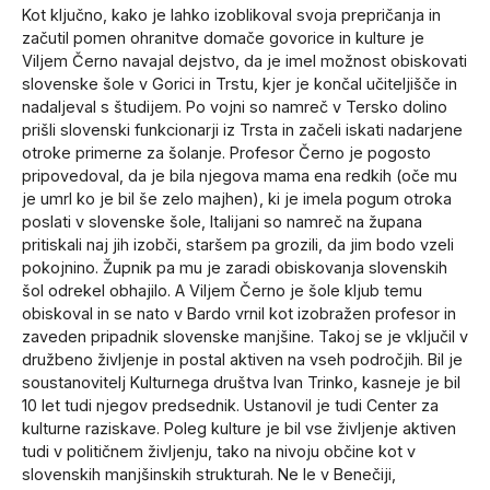
Kot ključno, kako je lahko izoblikoval svoja prepričanja in
začutil pomen ohranitve domače govorice in kulture je
Viljem Černo navajal dejstvo, da je imel možnost obiskovati
slovenske šole v Gorici in Trstu, kjer je končal učiteljišče in
nadaljeval s študijem. Po vojni so namreč v Tersko dolino
prišli slovenski funkcionarji iz Trsta in začeli iskati nadarjene
otroke primerne za šolanje. Profesor Černo je pogosto
pripovedoval, da je bila njegova mama ena redkih (oče mu
je umrl ko je bil še zelo majhen), ki je imela pogum otroka
poslati v slovenske šole, Italijani so namreč na župana
pritiskali naj jih izobči, staršem pa grozili, da jim bodo vzeli
pokojnino. Župnik pa mu je zaradi obiskovanja slovenskih
šol odrekel obhajilo. A Viljem Černo je šole kljub temu
obiskoval in se nato v Bardo vrnil kot izobražen profesor in
zaveden pripadnik slovenske manjšine. Takoj se je vključil v
družbeno življenje in postal aktiven na vseh področjih. Bil je
soustanovitelj Kulturnega društva Ivan Trinko, kasneje je bil
10 let tudi njegov predsednik. Ustanovil je tudi Center za
kulturne raziskave. Poleg kulture je bil vse življenje aktiven
tudi v političnem življenju, tako na nivoju občine kot v
slovenskih manjšinskih strukturah. Ne le v Benečiji,