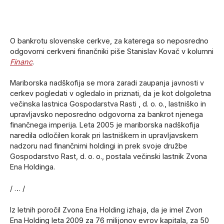
O bankrotu slovenske cerkve, za katerega so neposredno
odgovorni cerkveni finančniki piše Stanislav Kovač v kolumni
Financ
.
Mariborska nadškofija se mora zaradi zaupanja javnosti v
cerkev pogledati v ogledalo in priznati, da je kot dolgoletna
večinska lastnica Gospodarstva Rasti , d. o. o., lastniško in
upravljavsko neposredno odgovorna za bankrot njenega
finančnega imperija. Leta 2005 je mariborska nadškofija
naredila odločilen korak pri lastniškem in upravljavskem
nadzoru nad finančnimi holdingi in prek svoje družbe
Gospodarstvo Rast, d. o. o., postala večinski lastnik Zvona
Ena Holdinga.
/ … /
Iz letnih poročil Zvona Ena Holding izhaja, da je imel Zvon
Ena Holding leta 2009 za 76 milijonov evrov kapitala, za 50