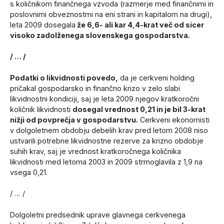
s količnikom finančnega vzvoda (razmerje med finančnimi in
poslovnimi obveznostmi na eni strani in kapitalom na drugi),
leta 2009 dosegala
že 6,6- ali kar 4,4-krat več od sicer
visoko zadolženega slovenskega gospodarstva.
/ … /
Podatki o likvidnosti povedo,
da je cerkveni holding
pričakal gospodarsko in finančno krizo v zelo slabi
likvidnostni kondiciji, saj je leta 2009 njegov kratkoročni
količnik likvidnosti
dosegal vrednost 0,21 in je bil 3-krat
nižji od povprečja v gospodarstvu.
Cerkveni ekonomisti
v dolgoletnem obdobju debelih krav pred letom 2008 niso
ustvarili potrebne likvidnostne rezerve za krizno obdobje
suhih krav, saj je vrednost kratkoročnega količnika
likvidnosti med letoma 2003 in 2009 strmoglavila z 1,9 na
vsega 0,21.
/ … /
Dolgoletni predsednik uprave glavnega cerkvenega