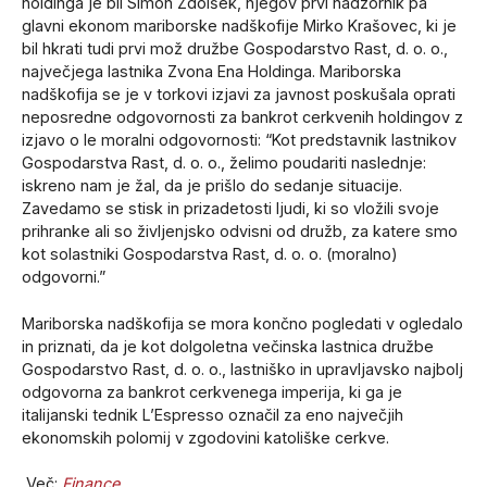
holdinga je bil Simon Zdolšek, njegov prvi nadzornik pa
glavni ekonom mariborske nadškofije Mirko Krašovec, ki je
bil hkrati tudi prvi mož družbe Gospodarstvo Rast, d. o. o.,
največjega lastnika Zvona Ena Holdinga. Mariborska
nadškofija se je v torkovi izjavi za javnost poskušala oprati
neposredne odgovornosti za bankrot cerkvenih holdingov z
izjavo o le moralni odgovornosti: “Kot predstavnik lastnikov
Gospodarstva Rast, d. o. o., želimo poudariti naslednje:
iskreno nam je žal, da je prišlo do sedanje situacije.
Zavedamo se stisk in prizadetosti ljudi, ki so vložili svoje
prihranke ali so življenjsko odvisni od družb, za katere smo
kot solastniki Gospodarstva Rast, d. o. o. (moralno)
odgovorni.”
Mariborska nadškofija se mora končno pogledati v ogledalo
in priznati, da je kot dolgoletna večinska lastnica družbe
Gospodarstvo Rast, d. o. o., lastniško in upravljavsko najbolj
odgovorna za bankrot cerkvenega imperija, ki ga je
italijanski tednik L’Espresso označil za eno največjih
ekonomskih polomij v zgodovini katoliške cerkve.
Več:
Finance