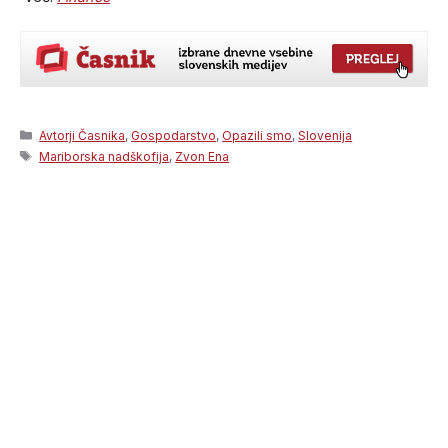
Categories
Avtorji Časnika
,
Gospodarstvo
,
Opazili smo
,
Slovenija
Tags
Mariborska nadškofija
,
Zvon Ena