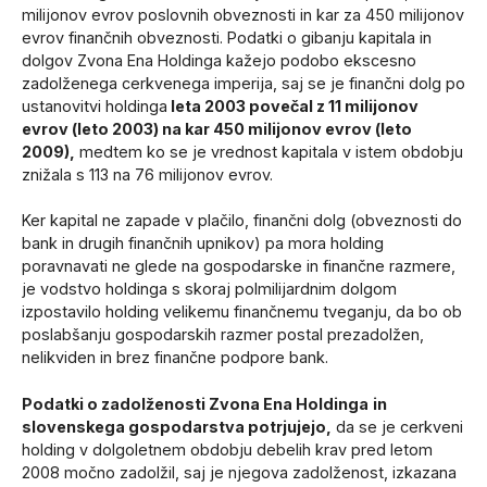
milijonov evrov poslovnih obveznosti in kar za 450 milijonov
evrov finančnih obveznosti. Podatki o gibanju kapitala in
dolgov Zvona Ena Holdinga kažejo podobo ekscesno
zadolženega cerkvenega imperija, saj se je finančni dolg po
ustanovitvi holdinga
leta 2003 povečal z 11 milijonov
evrov (leto 2003) na kar 450 milijonov evrov (leto
2009),
medtem ko se je vrednost kapitala v istem obdobju
znižala s 113 na 76 milijonov evrov.
Ker kapital ne zapade v plačilo, finančni dolg (obveznosti do
bank in drugih finančnih upnikov) pa mora holding
poravnavati ne glede na gospodarske in finančne razmere,
je vodstvo holdinga s skoraj polmilijardnim dolgom
izpostavilo holding velikemu finančnemu tveganju, da bo ob
poslabšanju gospodarskih razmer postal prezadolžen,
nelikviden in brez finančne podpore bank.
Podatki o zadolženosti Zvona Ena Holdinga
in
slovenskega gospodarstva potrjujejo,
da se je cerkveni
holding v dolgoletnem obdobju debelih krav pred letom
2008 močno zadolžil, saj je njegova zadolženost, izkazana