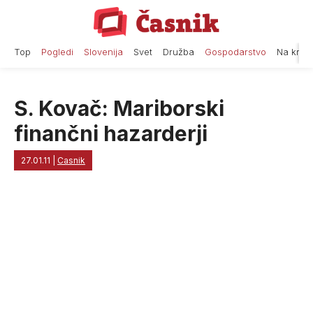
Skip
to
content
Top
Pogledi
Slovenija
Svet
Družba
Gospodarstvo
Na krat
S. Kovač: Mariborski
finančni hazarderji
27.01.11
|
Casnik