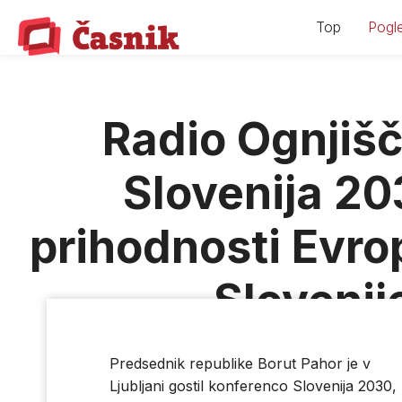
Skip
Top
Pogle
to
content
Radio Ognjiš
Slovenija 2
prihodnosti Evrop
Slovenij
08.04.1
Predsednik republike Borut Pahor je v
Ljubljani gostil konferenco Slovenija 2030, 