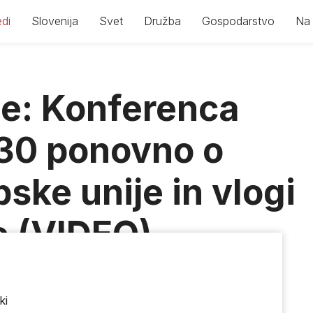
di
Slovenija
Svet
Družba
Gospodarstvo
Na 
če: Konferenca
030 ponovno o
ske unije in vlogi
e (VIDEO)
7
|
Casnik
ki