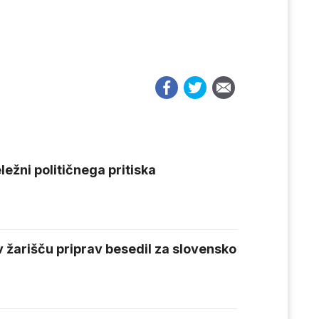
ležni političnega pritiska
v žarišču priprav besedil za slovensko