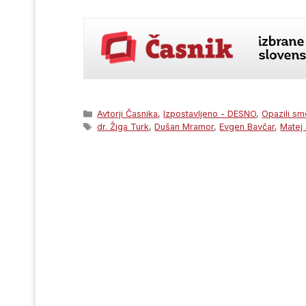
Categories
Avtorji Časnika
,
Izpostavljeno - DESNO
,
Opazili sm
Tags
dr. Žiga Turk
,
Dušan Mramor
,
Evgen Bavčar
,
Matej 