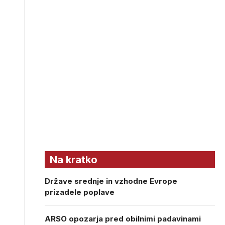
Na kratko
Države srednje in vzhodne Evrope
prizadele poplave
ARSO opozarja pred obilnimi padavinami