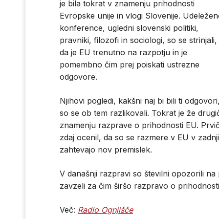
je bila tokrat v znamenju prihodnosti
Evropske unije in vlogi Slovenije. Udeležen
konference, ugledni slovenski politiki,
pravniki, filozofi in sociologi, so se strinjali,
da je EU trenutno na razpotju in je
pomembno čim prej poiskati ustrezne
odgovore.
Njihovi pogledi, kakšni naj bi bili ti odgovori
so se ob tem razlikovali. Tokrat je že drugi
znamenju razprave o prihodnosti EU. Prvič j
zdaj ocenil, da so se razmere v EU v zadn
zahtevajo nov premislek.
V današnji razpravi so številni opozorili na
zavzeli za čim širšo razpravo o prihodnosti
Več:
Radio Ognjišče