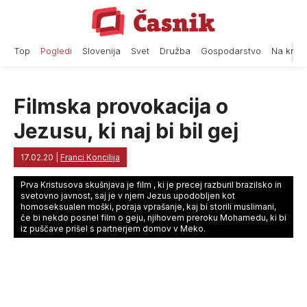
Skip
to
content
Top
Pogledi
Slovenija
Svet
Družba
Gospodarstvo
Na krat
Filmska provokacija o
Jezusu, ki naj bi bil gej
17.02.20
|
Franci Koncilija
Prva Kristusova skušnjava je film , ki je precej razburil brazilsko in
svetovno javnost, saj je v njem Jezus upodobljen kot
homoseksualen moški, poraja vprašanje, kaj bi storili muslimani,
če bi nekdo posnel film o geju, njihovem preroku Mohamedu, ki bi
iz puščave prišel s partnerjem domov v Meko.