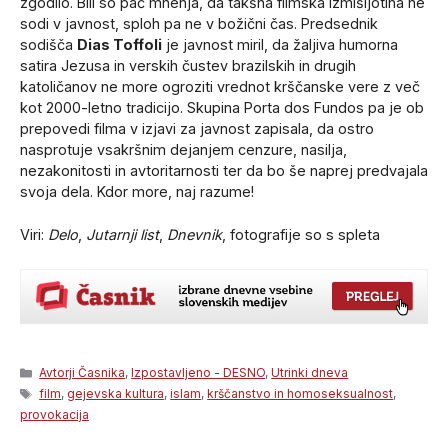
zgodilo. Bili so pač mnenja, da takšna filmska izmišljotina ne
sodi v javnost, sploh pa ne v božični čas. Predsednik
sodišča
Dias Toffoli
je javnost miril, da žaljiva humorna
satira Jezusa in verskih čustev brazilskih in drugih
katoličanov ne more ogroziti vrednot krščanske vere z več
kot 2000-letno tradicijo. Skupina Porta dos Fundos pa je ob
prepovedi filma v izjavi za javnost zapisala, da ostro
nasprotuje vsakršnim dejanjem cenzure, nasilja,
nezakonitosti in avtoritarnosti ter da bo še naprej predvajala
svoja dela. Kdor more, naj razume!
Viri:
Delo
,
Jutarnji list
,
Dnevnik
, fotografije so s spleta
Categories
Avtorji Časnika
,
Izpostavljeno - DESNO
,
Utrinki dneva
Tags
film
,
gejevska kultura
,
islam
,
krščanstvo in homoseksualnost
,
provokacija