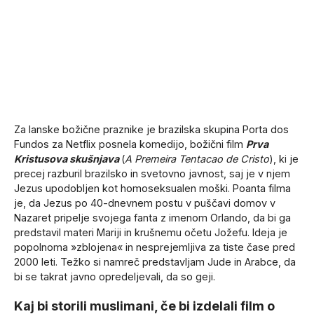
Za lanske božične praznike je brazilska skupina Porta dos
Fundos za Netflix posnela komedijo, božični film
Prva
Kristusova skušnjava
(
A Premeira Tentacao de Cristo
), ki je
precej razburil brazilsko in svetovno javnost, saj je v njem
Jezus upodobljen kot homoseksualen moški. Poanta filma
je, da Jezus po 40-dnevnem postu v puščavi domov v
Nazaret pripelje svojega fanta z imenom Orlando, da bi ga
predstavil materi Mariji in krušnemu očetu Jožefu. Ideja je
popolnoma »zblojena« in nesprejemljiva za tiste čase pred
2000 leti. Težko si namreč predstavljam Jude in Arabce, da
bi se takrat javno opredeljevali, da so geji.
Kaj bi storili muslimani, če bi izdelali film o