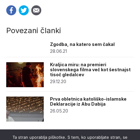
Povezani članki
Zgodba, na katero sem čakal
28.06.21
Kraljica miru: na premieri
slovenskega filma več kot šestnajst
tisoč gledalcev
29.12.20
Prva obletnica katoliško-islamske
Deklaracije iz Abu Dabija
26.05.20
Ta stran uporablja piškotke. S tem, ko uporabljate stran, se