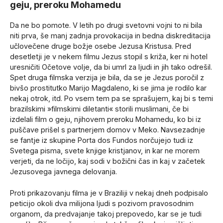
geju, preroku Mohamedu
Da ne bo pomote. V letih po drugi svetovni vojni to ni bila
niti prva, še manj zadnja provokacija in bedna diskreditacija
učlovečene druge božje osebe Jezusa Kristusa. Pred
desetletji je v nekem filmu Jezus stopil s križa, ker ni hotel
uresničiti Očetove volje, da bi umrl za ljudi in jih tako odrešil.
Spet druga filmska verzija je bila, da se je Jezus poročil z
bivšo prostitutko Marijo Magdaleno, ki se jima je rodilo kar
nekaj otrok, itd. Po vsem tem pa se sprašujem, kaj bi s temi
brazilskimi »filmskimi diletanti« storili muslimani, če bi
izdelali film o geju, njihovem preroku Mohamedu, ko bi iz
puščave prišel s partnerjem domov v Meko. Navsezadnje
se fantje iz skupine Porta dos Fundos norčujejo tudi iz
Svetega pisma, svete knjige kristjanov, in kar ne morem
verjeti, da ne ločijo, kaj sodi v božični čas in kaj v začetek
Jezusovega javnega delovanja.
Proti prikazovanju filma je v Braziliji v nekaj dneh podpisalo
peticijo okoli dva milijona ljudi s pozivom pravosodnim
organom, da predvajanje takoj prepovedo, kar se je tudi