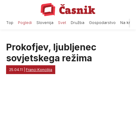
Skip
to
content
Top
Pogledi
Slovenija
Svet
Družba
Gospodarstvo
Na krat
Prokofjev, ljubljenec
sovjetskega režima
25.04.11
|
Franci Koncilija