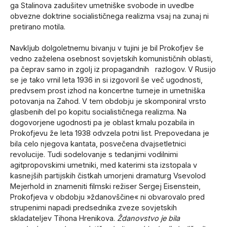
ga Stalinova zadušitev umetniške svobode in uvedbe
obvezne doktrine socialističnega realizma vsaj na zunaj ni
pretirano motila.
Navkljub dolgoletnemu bivanju v tujini je bil Prokofjev še
vedno zaželena osebnost sovjetskih komunističnih oblasti,
pa čeprav samo in zgolj iz propagandnih razlogov. V Rusijo
se je tako vrnil leta 1936 in si izgovoril še več ugodnosti,
predvsem prost izhod na koncertne turneje in umetniška
potovanja na Zahod. V tem obdobju je skomponiral vrsto
glasbenih del po kopitu socialističnega realizma. Na
dogovorjene ugodnosti pa je oblast kmalu pozabila in
Prokofjevu že leta 1938 odvzela potni list. Prepovedana je
bila celo njegova kantata, posvečena dvajsetletnici
revolucije. Tudi sodelovanje s tedanjimi vodilnimi
agitpropovskimi umetniki, med katerimi sta izstopala v
kasnejših partijskih čistkah umorjeni dramaturg Vsevolod
Mejerhold in znameniti filmski režiser Sergej Eisenstein,
Prokofjeva v obdobju »ždanovščine« ni obvarovalo pred
strupenimi napadi predsednika zveze sovjetskih
skladateljev Tihona Hrenikova.
Ždanovstvo je bila