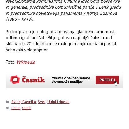
revolucionarna komunistična kulturna ideologija boljševika
in generala, predsednika komunistične partije v Leningradu
in predsednika sovjetskega parlamenta Andreja Ždanova
(1896 – 1948).
Prokofjev pa je poleg obvladovanja glasbene umetnosti,
odlično igral tudi šah. Bil je gotovo najboljši šahist med
skladatelji 20. stoletja in le malo je manjkalo, da ni postal
šahovski velemojster.
Foto:
Wikipedia
Categories
Avtorji Časnika
,
Svet
,
Utrinki dneva
Tags
Lenin
,
Stalin