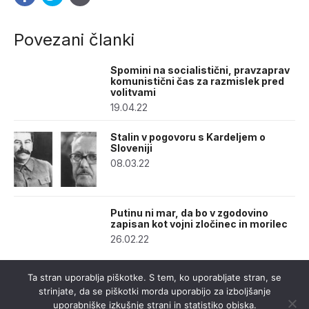
Povezani članki
Spomini na socialistični, pravzaprav
komunistični čas za razmislek pred
volitvami
19.04.22
Stalin v pogovoru s Kardeljem o
Sloveniji
08.03.22
Putinu ni mar, da bo v zgodovino
zapisan kot vojni zločinec in morilec
26.02.22
Ta stran uporablja piškotke. S tem, ko uporabljate stran, se
strinjate, da se piškotki morda uporabijo za izboljšanje
uporabniške izkušnje strani in statistiko obiska.