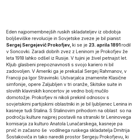
Eden najpomembnejših ruskih skladateljev iz obdobja
boljševiške revolucije in Sovjetske zveze je bil pianist
Sergej Sergejevič Prokofjev,
ki se je
23. aprila 1891
rodil
v Soncovki. Zaradi dobrih zvez z Leninom je Prokofjev že
leta 1918 lahko odšel iz Rusije. V tujini je živel petnajst let.
Kljub glasbeni prepoznavnosti s svojo kariero ni bil
zadovoljen. V Ameriki ga je prekašal Sergej Rahmanov, v
Franciji pa Igor Stravinski. Ustvarjalca znamenite Klasične
simfonije, opere Zaljubljen v tri oranže, Skitske suite in
slovitih klavirskih koncertov je vedno bolj mučilo
domotožje. Prokofjev ni nikoli prekinil odnosov s
sovjetskimi partijskimi oblastniki in je bil ljubljenec Lenina in
kasneje tudi Stalina. S Stalinovim prihodom na oblast so na
področju kulture najprej postavili na stranski tir Leninovega
komisarja za kulturo Anatola Lunačarskega, kasneje pa
prvič in začasno še vodilnega ruskega skladatelja Dmitrija
Šostakoviča in tako naredili prostor Sergeju Prokofjevu, ki