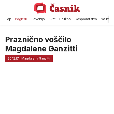
Skip
to
content
Top
Pogledi
Slovenija
Svet
Družba
Gospodarstvo
Na krat
Praznično voščilo
Magdalene Ganzitti
26.12.17
|
Magdalena Ganzitti