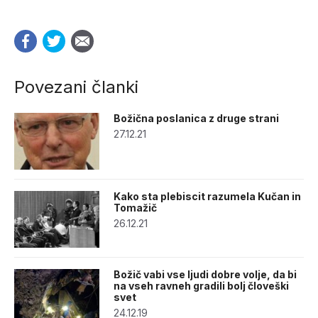
Povezani članki
Božična poslanica z druge strani
27.12.21
Kako sta plebiscit razumela Kučan in
Tomažič
26.12.21
Božič vabi vse ljudi dobre volje, da bi
na vseh ravneh gradili bolj človeški
svet
24.12.19