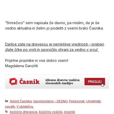
“Smrečico” sem napisala že davno, pa mislim, da je še
vedno aktualna in želim jo podeliti z vsemi bralci Časnika.
Darilce zate na drevescu je neminljive vrednosti – preberi
zlate črke po vrsti in sporočilo ohrani za vedno v srcu!
Prijetne praznike in vse dobro vsem!
Magdalena Ganzitti
Categories
Avtorji Časnika
,
Izpostavljeno - DESNO
,
Peskovnik
,
Umetniški
navdih
,
V objektivu
Tags
božično drevesce
,
božično voščilo
,
praznik