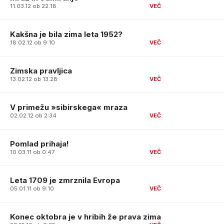
11.03.12 ob 22:18
Kakšna je bila zima leta 1952?
18.02.12 ob 9:10
Zimska pravljica
13.02.12 ob 13:28
V primežu »sibirskega« mraza
02.02.12 ob 2:34
Pomlad prihaja!
10.03.11 ob 0:47
Leta 1709 je zmrznila Evropa
05.01.11 ob 9:10
Konec oktobra je v hribih že prava zima