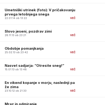
Umetniški utrinek (foto): V pričakovanju
prvega letošnjega snega
22.01.14 ob 13:22
Slovo jeseni, pozdrav zimi
28.11.13 ob 23:21
Obdobje pomanjkanja
25.02.13 ob 23:42
Nasvet sadjarja: “Otresite sneg!”
15.01.13 ob 13:48
En vikend kopanje v morju, naslednji pa
že zima
23.10.12 ob 21:33
Mraz in odmiranje