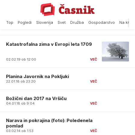
Skip
to
content
Top
Pogledi
Slovenija
Svet
Družba
Gospodarstvo
Na krat
Katastrofalna zima v Evropi leta 1709
02.02.19 ob 12:00
Planina Javornik na Pokljuki
22.01.18 ob 23:20
Božični dan 2017 na Vršiču
04.01.18 ob 9:04
Narava in pokrajina (foto): Poledenela
pomlad
03.02.14 ob 1:53