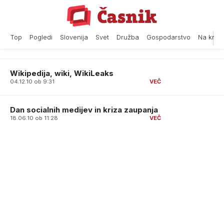
Skip
to
content
Top
Pogledi
Slovenija
Svet
Družba
Gospodarstvo
Na krat
Wikipedija, wiki, WikiLeaks
04.12.10 ob 9:31
Dan socialnih medijev in kriza zaupanja
18.06.10 ob 11:28