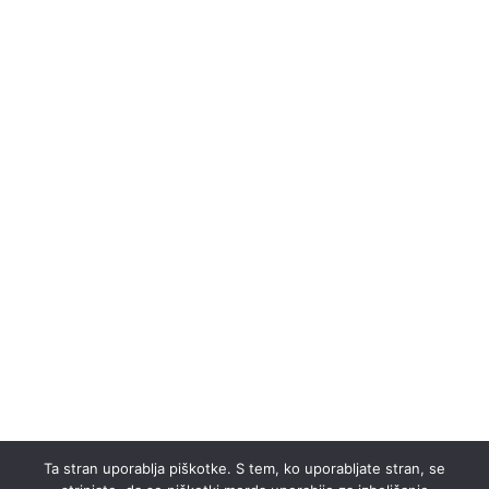
Ta stran uporablja piškotke. S tem, ko uporabljate stran, se