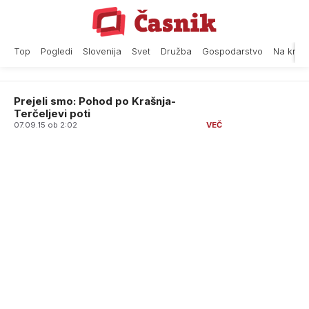
Skip
to
content
Top
Pogledi
Slovenija
Svet
Družba
Gospodarstvo
Na krat
Prejeli smo: Pohod po Krašnja-
Terčeljevi poti
07.09.15 ob 2:02