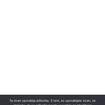
Ta stran uporablja piškotke. S tem, ko uporabljate stran, se