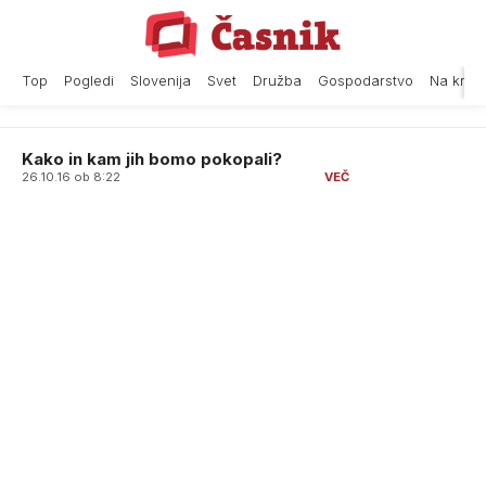
Skip
to
content
Top
Pogledi
Slovenija
Svet
Družba
Gospodarstvo
Na krat
Kako in kam jih bomo pokopali?
26.10.16 ob 8:22