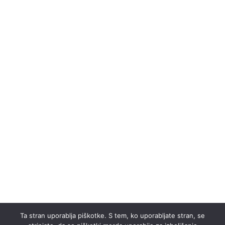
Ta stran uporablja piškotke. S tem, ko uporabljate stran, se