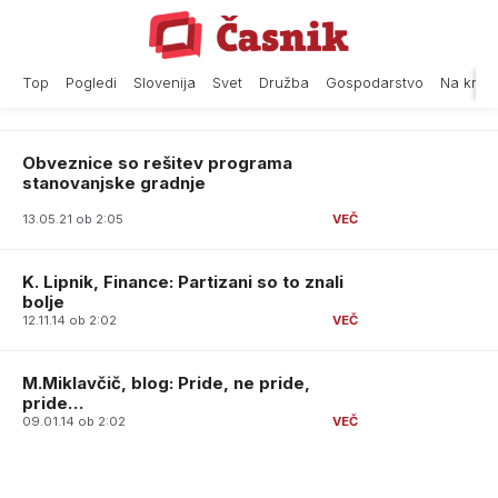
Skip
to
content
Top
Pogledi
Slovenija
Svet
Družba
Gospodarstvo
Na krat
Obveznice so rešitev programa
stanovanjske gradnje
13.05.21 ob 2:05
K. Lipnik, Finance: Partizani so to znali
bolje
12.11.14 ob 2:02
M.Miklavčič, blog: Pride, ne pride,
pride…
09.01.14 ob 2:02