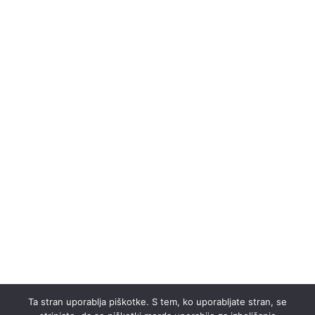
Ta stran uporablja piškotke. S tem, ko uporabljate stran, se