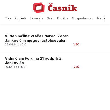
Skip
to
content
Top
Pogledi
Slovenija
Svet
Družba
Gospodarstvo
Na krat
»Eden naših« vrača udarec: Zoran
Janković in njegovi ustoličevalci
25.04.14 ob 2:01
Vidni člani Foruma 21 podprli Z.
Jankovića
10.10.11 ob 15:21