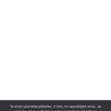
Ta stran uporablja piškotke. S tem, ko uporabljate stran, se