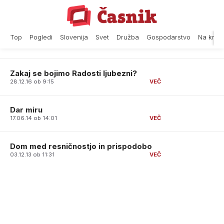
Skip
to
content
Top
Pogledi
Slovenija
Svet
Družba
Gospodarstvo
Na krat
Zakaj se bojimo Radosti ljubezni?
28.12.16 ob 9:15
Dar miru
17.06.14 ob 14:01
Dom med resničnostjo in prispodobo
03.12.13 ob 11:31