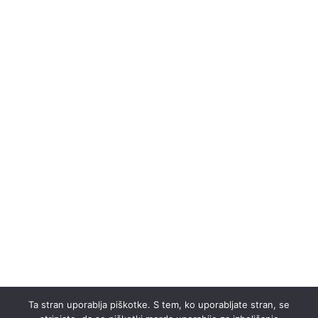
Ta stran uporablja piškotke. S tem, ko uporabljate stran, se