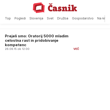
Skip
to
content
Top
Pogledi
Slovenija
Svet
Družba
Gospodarstvo
Na krat
Prejeli smo: Oratorij 5000 mladim
celostna rast in pridobivanje
kompetenc
26.06.15 ob 12:00