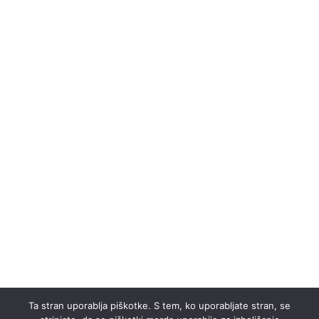
Ta stran uporablja piškotke. S tem, ko uporabljate stran, se