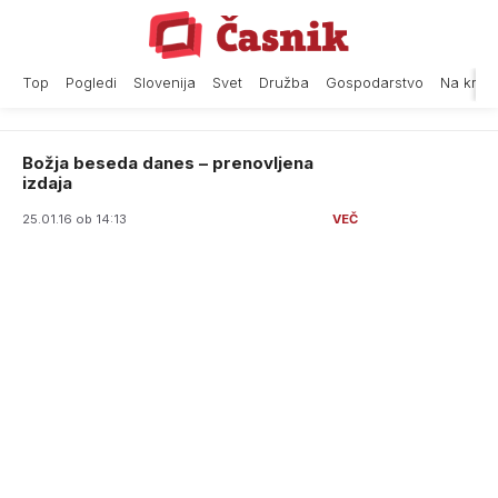
Skip
to
content
Top
Pogledi
Slovenija
Svet
Družba
Gospodarstvo
Na krat
Božja beseda danes – prenovljena
izdaja
25.01.16 ob 14:13