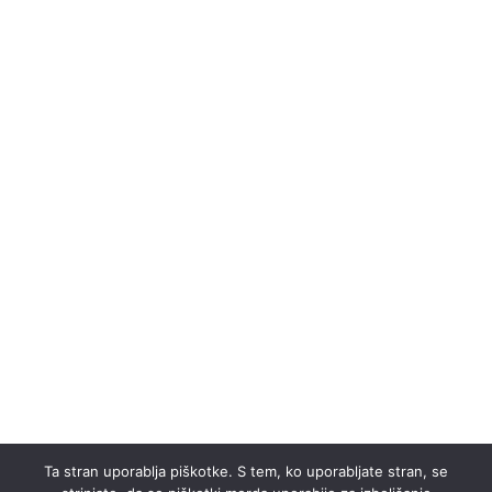
Ta stran uporablja piškotke. S tem, ko uporabljate stran, se