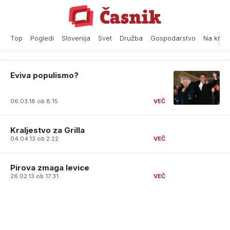
Skip
to
content
Top
Pogledi
Slovenija
Svet
Družba
Gospodarstvo
Na krat
Eviva populismo?
06.03.18 ob 8:15
Kraljestvo za Grilla
04.04.13 ob 2:22
Pirova zmaga levice
26.02.13 ob 17:31