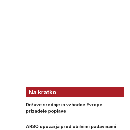
Na kratko
Države srednje in vzhodne Evrope
prizadele poplave
ARSO opozarja pred obilnimi padavinami