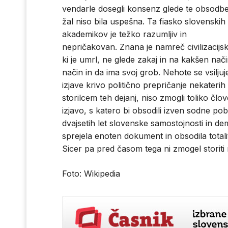
vendarle dosegli konsenz glede te obsodbe
žal niso bila uspešna. Ta fiasko slovenskih
akademikov je težko razumljiv in
nepričakovan. Znana je namreč civilizacij
ki je umrl, ne glede zakaj in na kakšen nači
način in da ima svoj grob. Nehote se vsilj
izjave krivo politično prepričanje nekater
storilcem teh dejanj, niso zmogli toliko člo
izjavo, s katero bi obsodili izven sodne po
dvajsetih let slovenske samostojnosti in de
sprejela enoten dokument in obsodila totali
Sicer pa pred časom tega ni zmogel storiti 
Foto: Wikipedia