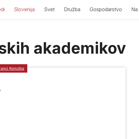
di
Slovenija
Svet
Družba
Gospodarstvo
Na 
skih akademikov
ranci Koncilija
o