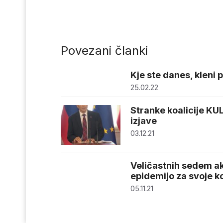
Povezani članki
Kje ste danes, kleni 
25.02.22
Stranke koalicije KU
izjave
03.12.21
Veličastnih sedem ak
epidemijo za svoje ko
05.11.21