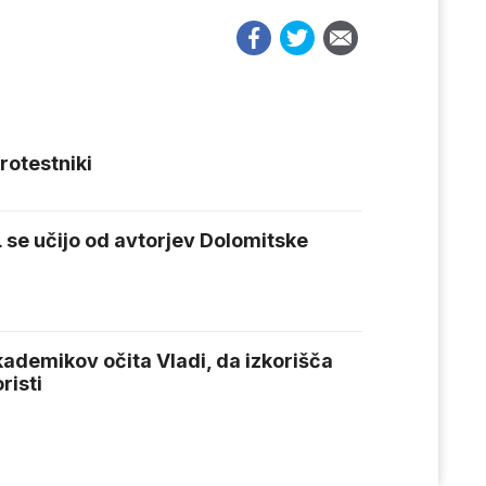
protestniki
L se učijo od avtorjev Dolomitske
ademikov očita Vladi, da izkorišča
risti