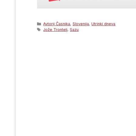
Categories
Avtorji Časnika
,
Slovenija
,
Utrinki dneva
Tags
Jože Trontelj
,
Sazu