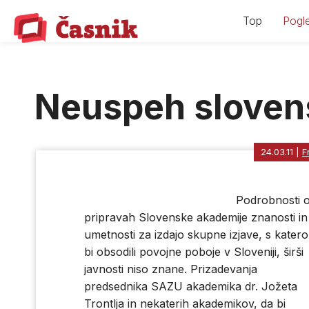
Skip
Top
Pogle
to
content
Neuspeh sloven
24.03.11
|
F
Podrobnosti 
pripravah Slovenske akademije znanosti in
umetnosti za izdajo skupne izjave, s katero
bi obsodili povojne poboje v Sloveniji, širši
javnosti niso znane. Prizadevanja
predsednika SAZU akademika dr. Jožeta
Trontlja in nekaterih akademikov, da bi