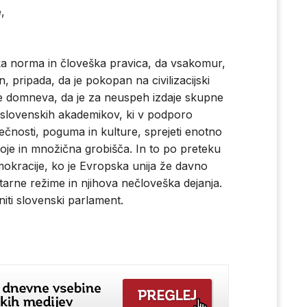
,
ska norma in človeška pravica, da vsakomur,
n, pripada, da je pokopan na civilizacijski
uje domneva, da je za neuspeh izdaje skupne
ih slovenskih akademikov, ki v podporo
večnosti, poguma in kulture, sprejeti enotno
boje in množična grobišča. In to po preteku
mokracije, ko je Evropska unija že davno
tarne režime in njihova nečloveška dejanja.
niti slovenski parlament.