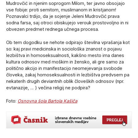
Mudrovčić in njenim soprogom Milom, ter javno obsojajo
vse fobije: proti semitom, muslimanom in kristjanom!
Poznavalci trdijo, da je sojenje Jeleni Mudrovčić prava
sodna farsa, saj otroci obiskujejo verouk prostovoljno in ni
obvezen predmet rednega učnega procesa.
Ob tem dogodku se nehote odpirajo številna vprašanja kot
so: kaj pravi medicinska in sociološka znanost o pojavu
lezbištva in homoseksualnosti, kakšno mesto ima danes
kultura odnosov med moškim in žensko, ali gre samo za
politično akcijo in manifestacijo neomejevanja svobode
človeka, zakaj homoseksualnosti in lezbištva predvsem pa
nekaterih drugih deviantnih oblik človeških odnosov (npr.
evtanazije, … ) večina religij ne podpira?
Foto:
Osnovna šola Bartola Kašiča