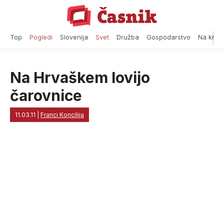
Skip
to
content
Top
Pogledi
Slovenija
Svet
Družba
Gospodarstvo
Na krat
Na Hrvaškem lovijo
čarovnice
11.03.11
|
Franci Koncilija