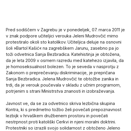
Pred sodiščem v Zagrebu je v ponedeljek, 07. marca 2011 je
v znak podpore učiteljici verouka Jeleni Mudrovčić mirno
protestiralo okoli sto katolikov. Učiteljica deluje na osnovni
šoli »Bartol Kašić« na zagrebškem Jarunu, zasebno pa jo
toži odvetnica Sanja Bezbradica. Katehistinja je obtožena,
da je leta 2009 v osmem razredu med katehezo izjavila, da
je homoseksualnost bolezen. To je seveda v nasprotju z
Zakonom o preprečevanju diskriminacije, je prepričana
Sanja Bezbradica. Jelena Mudrovčić te obtožbe zanika in
trdi, da je verouk poučevala v skladu z učnim programom,
potrjenim s strani Ministrstva znanosti in izobraževanja.
Javnost ve, da se za odvetnico skriva lezbična skupina
Kontra, ki s predmetno tožbo želi povečati prepoznavnost
lezbijk v hrvaškem družbenem prostoru in povečati
nestrpnost proti katoliški Cerkvi in njeni moralni doktrini.
Protestniki so izrazili svojo solidarnost z obtoženo Jeleno