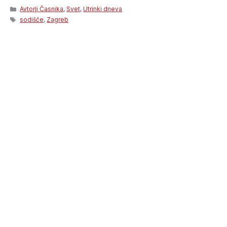
Categories
Avtorji Časnika
,
Svet
,
Utrinki dneva
Tags
sodišče
,
Zagreb