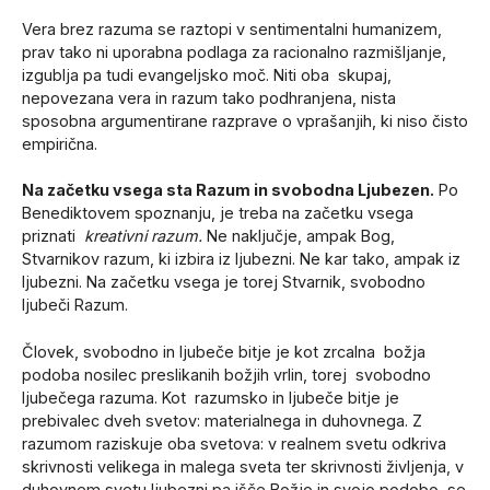
Vera brez razuma se raztopi v sentimentalni humanizem,
prav tako ni uporabna podlaga za racionalno razmišljanje,
izgublja pa tudi evangeljsko moč. Niti oba skupaj,
nepovezana vera in razum tako podhranjena, nista
sposobna argumentirane razprave o vprašanjih, ki niso čisto
empirična.
Na začetku vsega sta Razum in svobodna Ljubezen.
Po
Benediktovem spoznanju, je treba na začetku vsega
priznati
kreativni razum.
Ne naključje, ampak Bog,
Stvarnikov razum, ki izbira iz ljubezni. Ne kar tako, ampak iz
ljubezni. Na začetku vsega je torej Stvarnik, svobodno
ljubeči Razum.
Človek, svobodno in ljubeče bitje je kot zrcalna božja
podoba nosilec preslikanih božjih vrlin, torej svobodno
ljubečega razuma. Kot razumsko in ljubeče bitje je
prebivalec dveh svetov: materialnega in duhovnega. Z
razumom raziskuje oba svetova: v realnem svetu odkriva
skrivnosti velikega in malega sveta ter skrivnosti življenja, v
duhovnem svetu ljubezni pa išče Božjo in svojo podobo, se