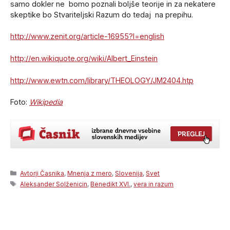
samo dokler ne bomo poznali boljše teorije in za nekatere
skeptike bo Stvariteljski Razum do tedaj na prepihu.
http://www.zenit.org/article-16955?l=english
http://en.wikiquote.org/wiki/Albert_Einstein
http://www.ewtn.com/library/THEOLOGY/JM2404.htp
Foto:
Wikipedia
Categories
Avtorji Časnika
,
Mnenja z mero
,
Slovenija
,
Svet
Tags
Aleksander Solženicin
,
Benedikt XVI.
,
vera in razum