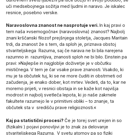
uči medsebojnega sožitja med ljudmi in naravo. Je iskalec
resnice, posebno verske.
Naravoslovna znanost ne nasprotuje veri.
In kaj pravi o
tem naša »vsemogočna« (naravoslovna) znanost? Najbolj
znani krščanski filozof prejšnjega stoletja, Jacques Maritain
trdi, da znanost že s tem, da sploh je, priznava obstoj
stvariteljskega Razuma, saj če narava ne bi bila narejena
razumno in razumljiva, znanosti sploh ne bi bilo. Einstein pa
pravi: »Najlepše in najgloblje doživetje je v občutku
mističnega. V tem je čar vsake prave znanosti. Vsakdo, ki
mu je ta občutek tuj, ki se ne more čuditi in obstrmeti od
začudenja, je enako dober, kot mrtev. Vedeti, da to, kar ne
moremo prijeti, v resnici obstaja in se kaže kot najvišja
modrost in najbolj svetleča lepota, ki jo naše zakrnele
fakultete razumejo le v primitivni obliki – to znanje, ta
občutek sta v središču prave religioznosti.«
Kaj pa statistični procesi?
Če je torej svet urejen in so
(fizikalni ) pojavi ponovljivi je to znak za delovanje
stvariteljskega Razuma. V svetu atomov pa so fiziki