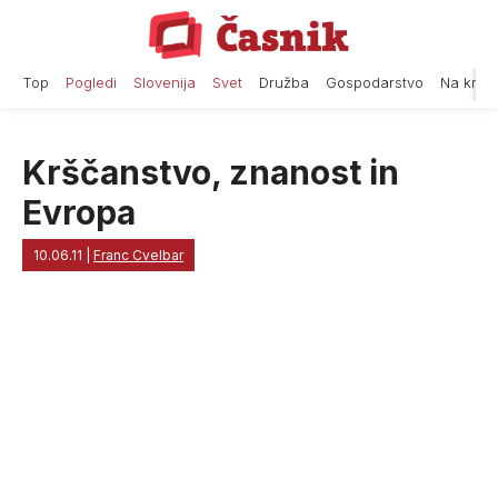
Skip
to
content
Top
Pogledi
Slovenija
Svet
Družba
Gospodarstvo
Na krat
Krščanstvo, znanost in
Evropa
10.06.11
|
Franc Cvelbar