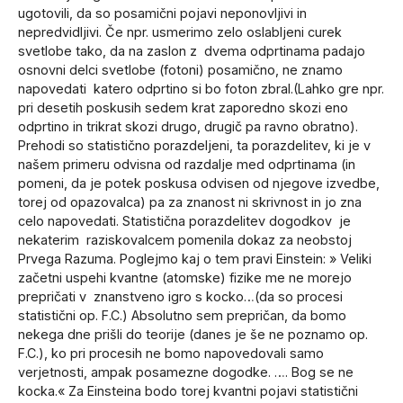
ugotovili, da so posamični pojavi neponovljivi in
nepredvidljivi. Če npr. usmerimo zelo oslabljeni curek
svetlobe tako, da na zaslon z dvema odprtinama padajo
osnovni delci svetlobe (fotoni) posamično, ne znamo
napovedati katero odprtino si bo foton zbral.(Lahko gre npr.
pri desetih poskusih sedem krat zaporedno skozi eno
odprtino in trikrat skozi drugo, drugič pa ravno obratno).
Prehodi so statistično porazdeljeni, ta porazdelitev, ki je v
našem primeru odvisna od razdalje med odprtinama (in
pomeni, da je potek poskusa odvisen od njegove izvedbe,
torej od opazovalca) pa za znanost ni skrivnost in jo zna
celo napovedati. Statistična porazdelitev dogodkov je
nekaterim raziskovalcem pomenila dokaz za neobstoj
Prvega Razuma. Poglejmo kaj o tem pravi Einstein: » Veliki
začetni uspehi kvantne (atomske) fizike me ne morejo
prepričati v znanstveno igro s kocko…(da so procesi
statistični op. F.C.) Absolutno sem prepričan, da bomo
nekega dne prišli do teorije (danes je še ne poznamo op.
F.C.), ko pri procesih ne bomo napovedovali samo
verjetnosti, ampak posamezne dogodke. …. Bog se ne
kocka.« Za Einsteina bodo torej kvantni pojavi statistični