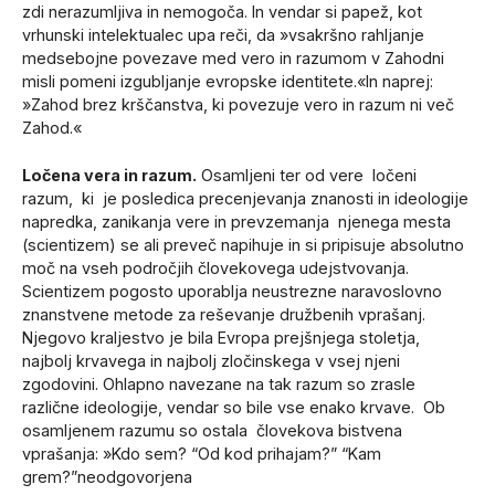
zdi nerazumljiva in nemogoča. In vendar si papež, kot
vrhunski intelektualec upa reči, da »vsakršno rahljanje
medsebojne povezave med vero in razumom v Zahodni
misli pomeni izgubljanje evropske identitete.«In naprej:
»Zahod brez krščanstva, ki povezuje vero in razum ni več
Zahod.«
Ločena vera in razum.
Osamljeni ter od vere ločeni
razum, ki je posledica precenjevanja znanosti in ideologije
napredka, zanikanja vere in prevzemanja njenega mesta
(scientizem) se ali preveč napihuje in si pripisuje absolutno
moč na vseh področjih človekovega udejstvovanja.
Scientizem pogosto uporablja neustrezne naravoslovno
znanstvene metode za reševanje družbenih vprašanj.
Njegovo kraljestvo je bila Evropa prejšnjega stoletja,
najbolj krvavega in najbolj zločinskega v vsej njeni
zgodovini. Ohlapno navezane na tak razum so zrasle
različne ideologije, vendar so bile vse enako krvave. Ob
osamljenem razumu so ostala človekova bistvena
vprašanja: »Kdo sem? “Od kod prihajam?” “Kam
grem?”neodgovorjena