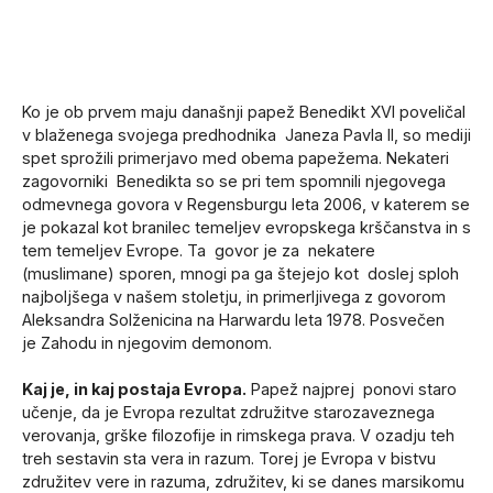
Ko je ob prvem maju današnji papež Benedikt XVI poveličal
v blaženega svojega predhodnika Janeza Pavla II, so mediji
spet sprožili primerjavo med obema papežema. Nekateri
zagovorniki Benedikta so se pri tem spomnili njegovega
odmevnega govora v Regensburgu leta 2006, v katerem se
je pokazal kot branilec temeljev evropskega krščanstva in s
tem temeljev Evrope. Ta govor je za nekatere
(muslimane) sporen, mnogi pa ga štejejo kot doslej sploh
najboljšega v našem stoletju, in primerljivega z govorom
Aleksandra Solženicina na Harwardu leta 1978. Posvečen
je Zahodu in njegovim demonom.
Kaj je, in kaj postaja Evropa.
Papež najprej ponovi staro
učenje, da je Evropa rezultat združitve starozaveznega
verovanja, grške filozofije in rimskega prava. V ozadju teh
treh sestavin sta vera in razum. Torej je Evropa v bistvu
združitev vere in razuma, združitev, ki se danes marsikomu