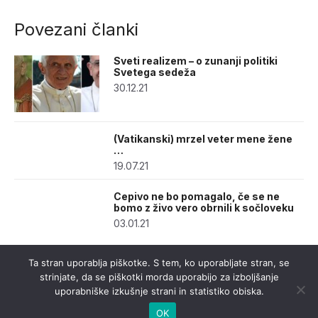
Povezani članki
Sveti realizem – o zunanji politiki
Svetega sedeža
30.12.21
(Vatikanski) mrzel veter mene žene
…
19.07.21
Cepivo ne bo pomagalo, če se ne
bomo z živo vero obrnili k sočloveku
03.01.21
Ta stran uporablja piškotke. S tem, ko uporabljate stran, se
strinjate, da se piškotki morda uporabijo za izboljšanje
uporabniške izkušnje strani in statistiko obiska.
OK