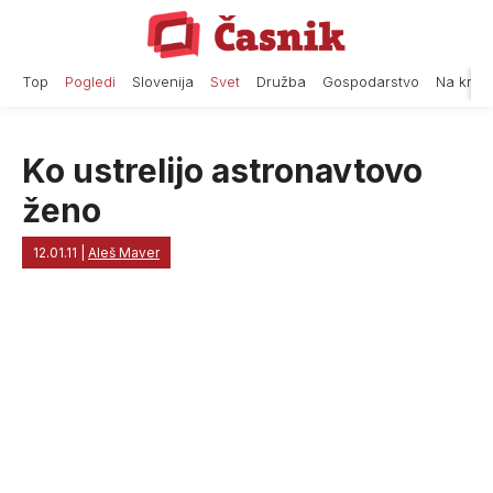
Skip
to
content
Top
Pogledi
Slovenija
Svet
Družba
Gospodarstvo
Na krat
Ko ustrelijo astronavtovo
ženo
12.01.11
|
Aleš Maver