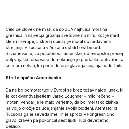
Celo če človek ne misli, da so ZDA najhujša moralna
greznica in največja grožnja svetovnemu miru, kot je med
klenimi Evropejci skoraj običaj, je moral ob nedavnem
streljanju v Tucsonu v Arizonu ostati brez besed.
Razumevanje, za posebnosti ameriške, od evropske precej
bolj vojaško obarvane demokracije je pač lahko pohvalno, a
se mora nehati, ko pride do brezglavega ubijanja nedolžnih.
Strel v tipično Američanko
Da ne bo pomote: tudi v Evropi se brez težav najde junak, ki
je kot dvaindvajsetletni Jared Loughner – milo rečeno –
moten. Vendar je le malo verjetno, da bo imel tako zlahka
na voljo orožje za udejanjanje svojih blodenj. Atentator iz
Tucsona ga je seveda imel. In je sprožil v kongresničino
glavo, zraven pa pokončal šest ljudi. Tudi devetletno
deklico.