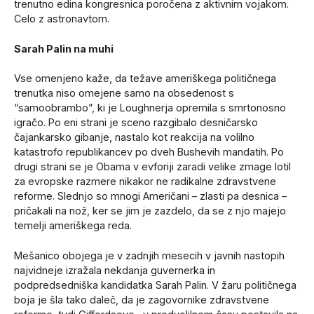
trenutno edina kongresnica poročena z aktivnim vojakom.
Celo z astronavtom.
Sarah Palin na muhi
Vse omenjeno kaže, da težave ameriškega političnega
trenutka niso omejene samo na obsedenost s
“samoobrambo”, ki je Loughnerja opremila s smrtonosno
igračo. Po eni strani je sceno razgibalo desničarsko
čajankarsko gibanje, nastalo kot reakcija na volilno
katastrofo republikancev po dveh Bushevih mandatih. Po
drugi strani se je Obama v evforiji zaradi velike zmage lotil
za evropske razmere nikakor ne radikalne zdravstvene
reforme. Slednjo so mnogi Američani – zlasti pa desnica –
pričakali na nož, ker se jim je zazdelo, da se z njo majejo
temelji ameriškega reda.
Mešanico obojega je v zadnjih mesecih v javnih nastopih
najvidneje izražala nekdanja guvernerka in
podpredsedniška kandidatka Sarah Palin. V žaru političnega
boja je šla tako daleč, da je zagovornike zdravstvene