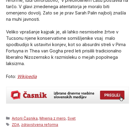
reforme, tudi Giffordsovo, v predvolilnem času postavila na
tarčo. V glavi zmedenega atentatorja je moralo biti
omenjeno dovolj. Zato se je prav Sarah Palin najbolj znašla
na muhi javnosti.
Veliko vprašanje kajpak je, ali lahko nesmiselne žrtve v
Tucsonu njene konservativne somišljenike vsaj malo
spodbudijo k ustavitvi konjev, kot so absurdni streli v Pima
Fortuyna in Thea van Gogha pred leti prisilili tradicionalno
liberalno Nizozemsko k razmisleku o mejah popolnega
laksizma.
Foto:
Wikipedia
Categories
Avtorji Časnika
,
Mnenja z mero
,
Svet
Tags
ZDA
,
zdravstvena reforma