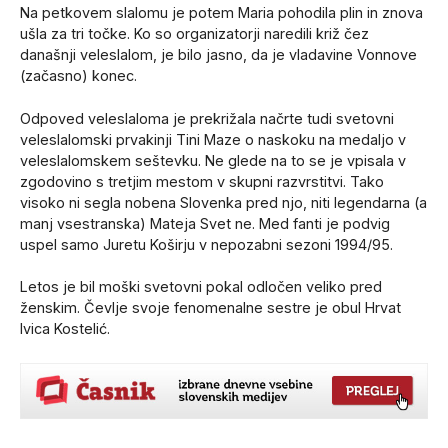
Na petkovem slalomu je potem Maria pohodila plin in znova
ušla za tri točke. Ko so organizatorji naredili križ čez
današnji veleslalom, je bilo jasno, da je vladavine Vonnove
(začasno) konec.
Odpoved veleslaloma je prekrižala načrte tudi svetovni
veleslalomski prvakinji Tini Maze o naskoku na medaljo v
veleslalomskem seštevku. Ne glede na to se je vpisala v
zgodovino s tretjim mestom v skupni razvrstitvi. Tako
visoko ni segla nobena Slovenka pred njo, niti legendarna (a
manj vsestranska) Mateja Svet ne. Med fanti je podvig
uspel samo Juretu Koširju v nepozabni sezoni 1994/95.
Letos je bil moški svetovni pokal odločen veliko pred
ženskim. Čevlje svoje fenomenalne sestre je obul Hrvat
Ivica Kostelić.