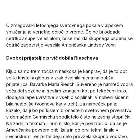
O zmagovalki letošnjega svetovnega pokala v alpskem
smučanju je verjetno odločilo vreme. Če ne bi odpadel
četrtkov superveleslalom, bi se morda skupnega uspeha še
četrtič zapovrstjo veselila Američanka Lindsey Vonn.
Dvoboj prijateljic prvič dobila Riescheva
Kljub samo trem točkam naskoka je kar prav, da je to pot
veliki kristalni globus v zrak dvignila njena najboljša
prijateljica, Bavarka Maria Riesch. Suvereno je namreč vodila
večji del sezone in šestim zmagam kot po tekočem traku
dodajala lepe uvrstitve v vseh disciplinah. V nobeni sicer ni
bila najboljša (Vonnova kar v treh), za nameček pa je
kazalo, da ji bo po kislem bronastem svetovnem prvenstvu
v domačem Garmischu spodletelo čisto na zadnji stopnički.
Na zadnjih tekmah ji ni in ni šlo, kar je povzročilo, da se je
Američanka povsem približala in po prvi tekmi finala v
švicarskem Lenzerheideju celo prevzela skupno vodstvo.