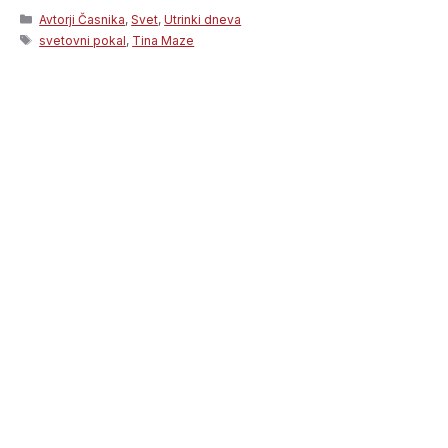
Categories
Avtorji Časnika
,
Svet
,
Utrinki dneva
Tags
svetovni pokal
,
Tina Maze