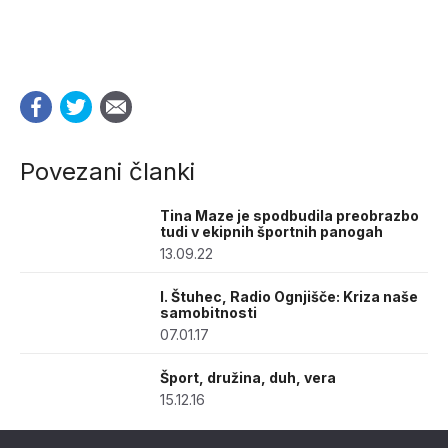
Povezani članki
Tina Maze je spodbudila preobrazbo
tudi v ekipnih športnih panogah
13.09.22
I. Štuhec, Radio Ognjišče: Kriza naše
samobitnosti
07.01.17
Šport, družina, duh, vera
15.12.16