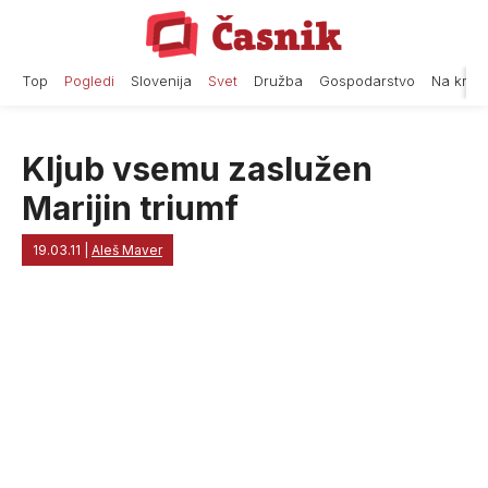
Skip
to
content
Top
Pogledi
Slovenija
Svet
Družba
Gospodarstvo
Na krat
Kljub vsemu zaslužen
Marijin triumf
19.03.11
|
Aleš Maver