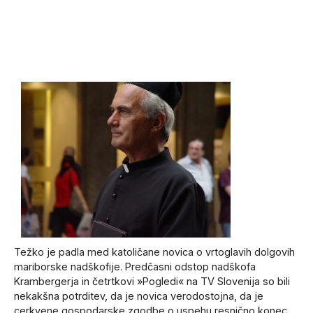
Težko je padla med katoličane novica o vrtoglavih dolgovih
mariborske nadškofije. Predčasni odstop nadškofa
Krambergerja in četrtkovi »Pogledi« na TV Slovenija so bili
nekakšna potrditev, da je novica verodostojna, da je
cerkvene gospodarske zgodbe o uspehu resnično konec.