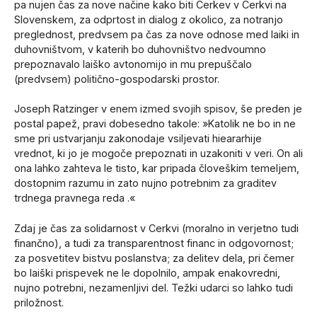
pa nujen čas za nove načine kako biti Cerkev v Cerkvi na
Slovenskem, za odprtost in dialog z okolico, za notranjo
preglednost, predvsem pa čas za nove odnose med laiki in
duhovništvom, v katerih bo duhovništvo nedvoumno
prepoznavalo laiško avtonomijo in mu prepuščalo
(predvsem) politično-gospodarski prostor.
Joseph Ratzinger v enem izmed svojih spisov, še preden je
postal papež, pravi dobesedno takole: »Katolik ne bo in ne
sme pri ustvarjanju zakonodaje vsiljevati hieararhije
vrednot, ki jo je mogoče prepoznati in uzakoniti v veri. On ali
ona lahko zahteva le tisto, kar pripada človeškim temeljem,
dostopnim razumu in zato nujno potrebnim za graditev
trdnega pravnega reda .«
Zdaj je čas za solidarnost v Cerkvi (moralno in verjetno tudi
finančno), a tudi za transparentnost financ in odgovornost;
za posvetitev bistvu poslanstva; za delitev dela, pri čemer
bo laiški prispevek ne le dopolnilo, ampak enakovredni,
nujno potrebni, nezamenljivi del. Težki udarci so lahko tudi
priložnost.