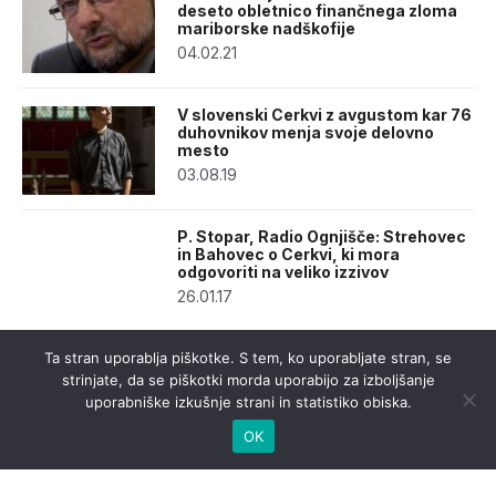
deseto obletnico finančnega zloma
mariborske nadškofije
04.02.21
V slovenski Cerkvi z avgustom kar 76
duhovnikov menja svoje delovno
mesto
03.08.19
P. Stopar, Radio Ognjišče: Strehovec
in Bahovec o Cerkvi, ki mora
odgovoriti na veliko izzivov
26.01.17
Ta stran uporablja piškotke. S tem, ko uporabljate stran, se
strinjate, da se piškotki morda uporabijo za izboljšanje
uporabniške izkušnje strani in statistiko obiska.
OK
urednistvo@casnik.si