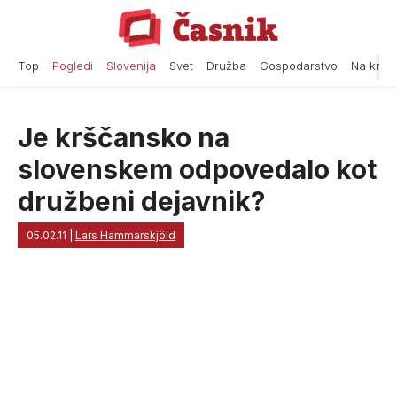
Skip
to
content
Top
Pogledi
Slovenija
Svet
Družba
Gospodarstvo
Na krat
Je krščansko na
slovenskem odpovedalo kot
družbeni dejavnik?
05.02.11
|
Lars Hammarskjöld