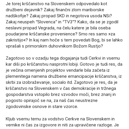
Je torej krščanstvo na Slovenskem odpovedalo kot
družbeni dejavnik? Zakaj finančni zlom mariborske
nadškofije? Zakaj propad SKD in negotova usoda NSi?
Zakaj neuspeh “Slovenca” in “TV3”? Kako, da se je zgodil
neslavni propad Vegrada, na čelu katere je bila oseba
poudarjene krščanske provenience? Smo res samo »za
zakristijo«? In kaj nam hoče s tem povedati Bog, bi se lahko
vprašali s primorskim duhovnikom Božom Rustjo?
Zagotovo so v ozadju tega dogajanja tudi Cerkvi in vsemu
kar diši po krščanstvu nasprotni lobiji. Gotovo je tudi res, da
je večina omenjenih projektov vendarle bila začeta iz
plemenitega namena družbene emancipacije krščanstva, iz
skrbi za izobraževanje, socialo itd. Zagotovo je res, da je
krščanstvo na Slovenskem v čas demokracije in tržnega
gospodarstva vstopilo brez vzvodov moči, brez znanj in
pogosto opirajoč se na, za naš čas neustrezne
zgodovinske osnove in stare vzorce.
Kljub vsemu temu za vodstvo Cerkve na Slovenskem in
vernike ni čas za izgovore in niti za upravičene razloge. Je