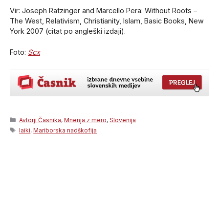
Vir: Joseph Ratzinger and Marcello Pera: Without Roots –
The West, Relativism, Christianity, Islam, Basic Books, New
York 2007 (citat po angleški izdaji).
Foto:
Scx
Categories
Avtorji Časnika
,
Mnenja z mero
,
Slovenija
Tags
laiki
,
Mariborska nadškofija