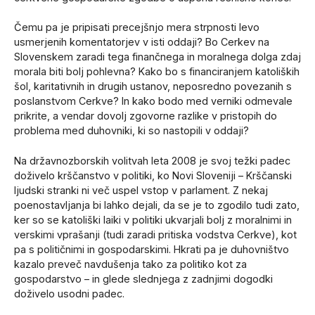
Čemu pa je pripisati precejšnjo mera strpnosti levo
usmerjenih komentatorjev v isti oddaji? Bo Cerkev na
Slovenskem zaradi tega finančnega in moralnega dolga zdaj
morala biti bolj pohlevna? Kako bo s financiranjem katoliških
šol, karitativnih in drugih ustanov, neposredno povezanih s
poslanstvom Cerkve? In kako bodo med verniki odmevale
prikrite, a vendar dovolj zgovorne razlike v pristopih do
problema med duhovniki, ki so nastopili v oddaji?
Na državnozborskih volitvah leta 2008 je svoj težki padec
doživelo krščanstvo v politiki, ko Novi Sloveniji – Krščanski
ljudski stranki ni več uspel vstop v parlament. Z nekaj
poenostavljanja bi lahko dejali, da se je to zgodilo tudi zato,
ker so se katoliški laiki v politiki ukvarjali bolj z moralnimi in
verskimi vprašanji (tudi zaradi pritiska vodstva Cerkve), kot
pa s političnimi in gospodarskimi. Hkrati pa je duhovništvo
kazalo preveč navdušenja tako za politiko kot za
gospodarstvo – in glede slednjega z zadnjimi dogodki
doživelo usodni padec.