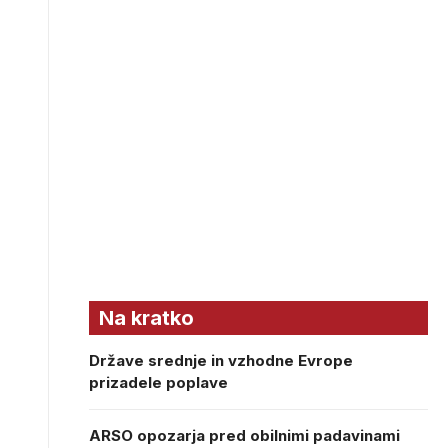
Na kratko
Države srednje in vzhodne Evrope
prizadele poplave
ARSO opozarja pred obilnimi padavinami