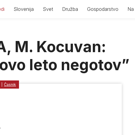
di
Slovenija
Svet
Družba
Gospodarstvo
Na 
, M. Kocuvan:
novo leto negotov”
|
Časnik