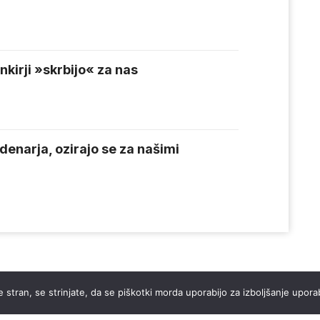
kirji »skrbijo« za nas
enarja, ozirajo se za našimi
 stran, se strinjate, da se piškotki morda uporabijo za izboljšanje uporab