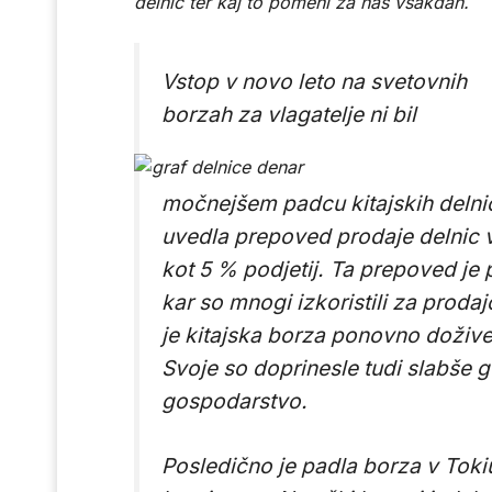
delnic ter kaj to pomeni za naš vsakdan.
Vstop v novo leto na svetovnih
borzah za vlagatelje ni bil
močnejšem padcu kitajskih delnic 
uvedla prepoved prodaje delnic v
kot 5 % podjetij. Ta prepoved je
kar so mnogi izkoristili za proda
je kitajska borza ponovno doživ
Svoje so doprinesle tudi slabše 
gospodarstvo.
Posledično je padla borza v Tokiu