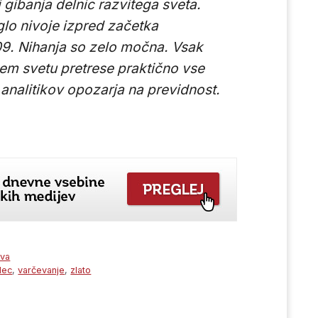
 gibanja delnic razvitega sveta.
glo nivoje izpred začetka
09. Nihanja so zelo močna. Vsak
m svetu pretrese praktično vse
analitikov opozarja na previdnost.
eva
dec
,
varčevanje
,
zlato