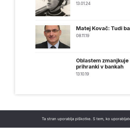
13.01.24
Matej Kovač: Tudi ban
08.11.19
Oblastem zmanjkuje d
prihranki v bankah
13.10.19
Ta stran uporablja piškotke. S tem, ko uporabljate
© 2026 Časnik.si -
Izdelava spletnih strani