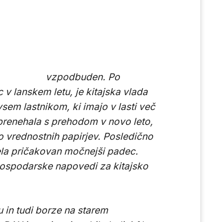
vzpodbuden. Po
v lanskem letu, je kitajska vlada
sem lastnikom, ki imajo v lasti več
 prenehala s prehodom v novo leto,
jo vrednostnih papirjev. Posledično
ela pričakovan močnejši padec.
gospodarske napovedi za kitajsko
 in tudi borze na starem