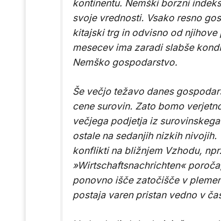
kontinentu. Nemški borzni indeks
svoje vrednosti. Vsako resno go
kitajski trg in odvisno od njihove
mesecev ima zaradi slabše kondic
Nemško gospodarstvo.
Še večjo težavo danes gospodar
cene surovin. Zato bomo verjetn
večjega podjetja iz surovinskega
ostale na sedanjih nizkih nivojih
konflikti na bližnjem Vzhodu, npr
»
Wirtschaftsnachrichten«
poroča,
ponovno išče zatočišče v plemenit
postaja varen pristan vedno v ča