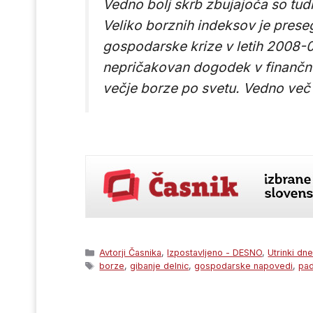
Vedno bolj skrb zbujajoča so tudi
Veliko borznih indeksov je prese
gospodarske krize v letih 2008-
nepričakovan dogodek v finančne
večje borze po svetu. Vedno več 
Categories
Avtorji Časnika
,
Izpostavljeno - DESNO
,
Utrinki dn
Tags
borze
,
gibanje delnic
,
gospodarske napovedi
,
pa