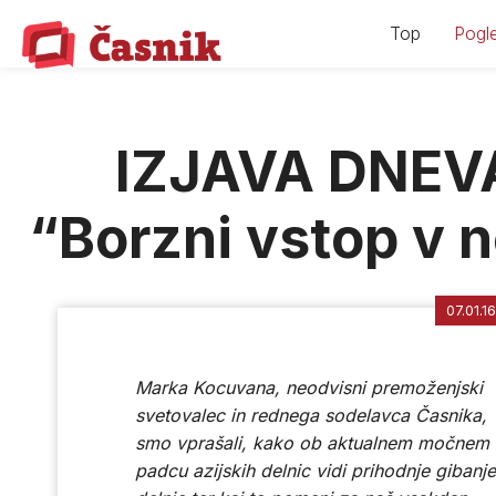
Skip
Top
Pogle
to
content
IZJAVA DNEVA
“Borzni vstop v 
07.01.16
Marka Kocuvana, neodvisni premoženjski
svetovalec in rednega sodelavca Časnika,
smo vprašali, kako ob aktualnem močnem
padcu azijskih delnic vidi prihodnje gibanje