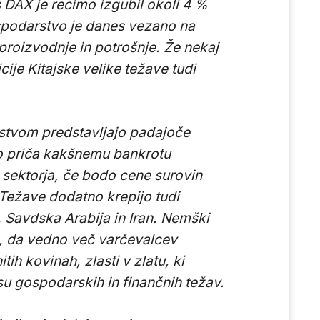
 DAX je recimo izgubil okoli 4 %
spodarstvo je danes vezano na
 proizvodnje in potrošnje. Že nekaj
ije Kitajske velike težave tudi
stvom predstavljajo padajoče
o priča kakšnemu bankrotu
 sektorja, če bodo cene surovin
. Težave dodatno krepijo tudi
. Savdska Arabija in Iran. Nemški
 da vedno več varčevalcev
ih kovinah, zlasti v zlatu, ki
su gospodarskih in finančnih težav.