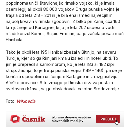
popolnoma
uničil številčnejšo rimsko vojsko, ki je imela
osem legij ali okoli 80.000 vojakov. Druga punska vojna je
trajala od leta 218 – 201 in je bila ena izmed največjih in
najbolj krvavih v rimski zgodovini. Z bitko pri Zami, cca 160
km južneje od Kartagine, ki jo je leta 202 uspešno vodil
mladi konzul Kornelij Scipio Emilijan, pa je začela pešati moč
Hanibala.
Tako je okoli leta 195 Hanibal zbežal v Bitinijo, na severu
Turčije, kjer so ga Rimljani kmalu izsledili in hoteli ubiti. To
jim je preprečil s samomorom, ko je leta 183 ali 182 izpil
strup. Zadnja, to je tretja punska vojna (149 – 146), pa se je
končala s popolnim uničenjem Kartagine in z razglasitvijo
Afriške province. S to zmago je Rimska država postala
svetovna država, saj je obvladovala celotno Sredozemlje.
Foto:
Wikipedia