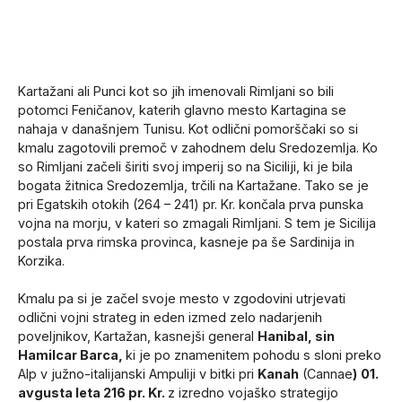
Kartažani ali Punci kot so jih imenovali Rimljani so bili
potomci Feničanov, katerih glavno mesto Kartagina se
nahaja v današnjem Tunisu. Kot odlični pomorščaki so si
kmalu zagotovili premoč v zahodnem delu Sredozemlja. Ko
so Rimljani začeli širiti svoj imperij so na Siciliji, ki je bila
bogata žitnica Sredozemlja, trčili na Kartažane. Tako se je
pri Egatskih otokih (264 – 241) pr. Kr. končala prva punska
vojna na morju, v kateri so zmagali Rimljani. S tem je Sicilija
postala prva rimska provinca, kasneje pa še Sardinija in
Korzika.
Kmalu pa si je začel svoje mesto v zgodovini utrjevati
odlični vojni strateg in eden izmed zelo nadarjenih
poveljnikov, Kartažan, kasnejši general
Hanibal, sin
Hamilcar Barca,
ki je po znamenitem pohodu s sloni preko
Alp v južno-italijanski Ampuliji v bitki pri
Kanah
(Cannae
)
01.
avgusta leta 216 pr. Kr.
z izredno vojaško strategijo