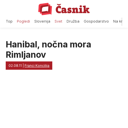
Skip
to
content
Top
Pogledi
Slovenija
Svet
Družba
Gospodarstvo
Na krat
Hanibal, nočna mora
Rimljanov
02.08.11
|
Franci Koncilija