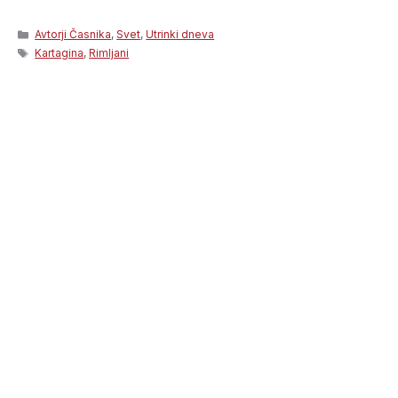
Categories
Avtorji Časnika
,
Svet
,
Utrinki dneva
Tags
Kartagina
,
Rimljani