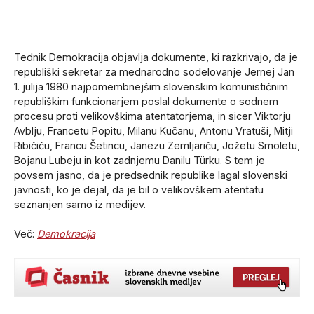
Tednik Demokracija objavlja dokumente, ki razkrivajo, da je
republiški sekretar za mednarodno sodelovanje Jernej Jan
1. julija 1980 najpomembnejšim slovenskim komunističnim
republiškim funkcionarjem poslal dokumente o sodnem
procesu proti velikovškima atentatorjema, in sicer Viktorju
Avblju, Francetu Popitu, Milanu Kučanu, Antonu Vratuši, Mitji
Ribičiču, Francu Šetincu, Janezu Zemljariču, Jožetu Smoletu,
Bojanu Lubeju in kot zadnjemu Danilu Türku. S tem je
povsem jasno, da je predsednik republike lagal slovenski
javnosti, ko je dejal, da je bil o velikovškem atentatu
seznanjen samo iz medijev.
Več:
Demokracija