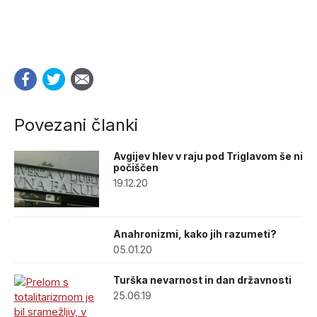
Povezani članki
Avgijev hlev v raju pod Triglavom še ni
počiščen
19.12.20
Anahronizmi, kako jih razumeti?
05.01.20
Turška nevarnost in dan državnosti
25.06.19