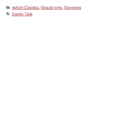
Categories
Avtorji Časnika
,
Opazili smo
,
Slovenija
Tags
Danilo Türk