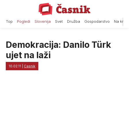
Skip
to
content
Top
Pogledi
Slovenija
Svet
Družba
Gospodarstvo
Na krat
Demokracija: Danilo Türk
ujet na laži
10.02.11
|
Casnik