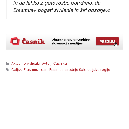
In da lahko z gotovostjo potrdimo, da
Erasmus+ bogati življenje in širi obzorje.«
Categories
Aktualno v družbi
,
Avtorji Časnika
Tags
Celjski Erasmus+ dan
,
Erasmus
,
srednje šole celjske regije