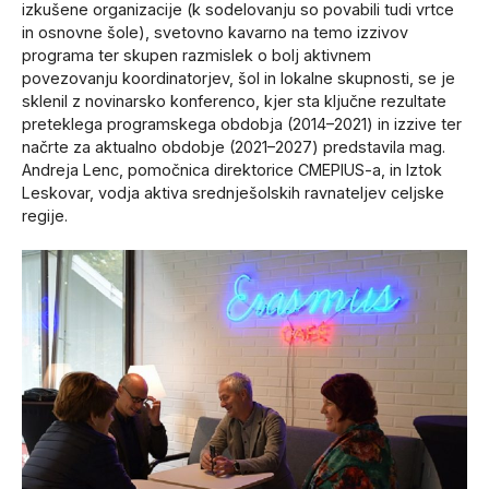
izkušene organizacije (k sodelovanju so povabili tudi vrtce
in osnovne šole), svetovno kavarno na temo izzivov
programa ter skupen razmislek o bolj aktivnem
povezovanju koordinatorjev, šol in lokalne skupnosti, se je
sklenil z novinarsko konferenco, kjer sta ključne rezultate
preteklega programskega obdobja (2014–2021) in izzive ter
načrte za aktualno obdobje (2021–2027) predstavila mag.
Andreja Lenc, pomočnica direktorice CMEPIUS-a, in Iztok
Leskovar, vodja aktiva srednješolskih ravnateljev celjske
regije.