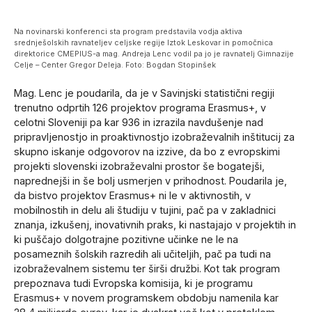
Na novinarski konferenci sta program predstavila vodja aktiva
srednješolskih ravnateljev celjske regije Iztok Leskovar in pomočnica
direktorice CMEPIUS-a mag. Andreja Lenc vodil pa jo je ravnatelj Gimnazije
Celje – Center Gregor Deleja. Foto: Bogdan Stopinšek
Mag. Lenc je poudarila, da je v Savinjski statistični regiji
trenutno odprtih 126 projektov programa Erasmus+, v
celotni Sloveniji pa kar 936 in izrazila navdušenje nad
pripravljenostjo in proaktivnostjo izobraževalnih inštitucij za
skupno iskanje odgovorov na izzive, da bo z evropskimi
projekti slovenski izobraževalni prostor še bogatejši,
naprednejši in še bolj usmerjen v prihodnost. Poudarila je,
da bistvo projektov Erasmus+ ni le v aktivnostih, v
mobilnostih in delu ali študiju v tujini, pač pa v zakladnici
znanja, izkušenj, inovativnih praks, ki nastajajo v projektih in
ki puščajo dolgotrajne pozitivne učinke ne le na
posameznih šolskih razredih ali učiteljih, pač pa tudi na
izobraževalnem sistemu ter širši družbi. Kot tak program
prepoznava tudi Evropska komisija, ki je programu
Erasmus+ v novem programskem obdobju namenila kar