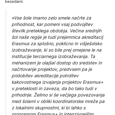
besedami:
»Vse šole imamo zelo smele načrte za
prihodnost, kar pomeni vsaj podvojitev
številk preteklega obdobja. Večina srednjih
šol naše regije je tudi prejemnica akreditacij
Erasmus za splošno, poklicno in višješolsko
izobraževanje, ki so bile prej omejene le na
institucije terciarnega izobraževanja. Ta
mehanizem je olajšal dostop do sredstev in
načrtovanje projektov, predvsem pa je
pridobitev akreditacije potrditev
kakovostnega izvajanja projektov Erasmus+
v preteklosti in zaveza, da bo tako tudi v
prihodnje. Želimo si še večjega povezovanja
med šolami v obliki koordinatorske mreže pa
z lokalnimi skupnostmi, ki bi lahko s
programom Erasmus+ in intenzivnejšim