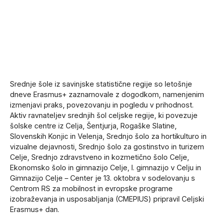
Srednje šole iz savinjske statistične regije so letošnje
dneve Erasmus+ zaznamovale z dogodkom, namenjenim
izmenjavi praks, povezovanju in pogledu v prihodnost.
Aktiv ravnateljev srednjih šol celjske regije, ki povezuje
šolske centre iz Celja, Šentjurja, Rogaške Slatine,
Slovenskih Konjic in Velenja, Srednjo šolo za hortikulturo in
vizualne dejavnosti, Srednjo šolo za gostinstvo in turizem
Celje, Srednjo zdravstveno in kozmetično šolo Celje,
Ekonomsko šolo in gimnazijo Celje, I. gimnazijo v Celju in
Gimnazijo Celje – Center je 13. oktobra v sodelovanju s
Centrom RS za mobilnost in evropske programe
izobraževanja in usposabljanja (CMEPIUS) pripravil Celjski
Erasmus+ dan.