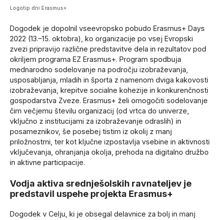
Logotip dni Erasmus+
Dogodek je dopolnil vseevropsko pobudo Erasmus+ Days
2022 (13.–15. oktobra), ko organizacije po vsej Evropski
zvezi pripravijo različne predstavitve dela in rezultatov pod
okriljem programa EZ Erasmus+. Program spodbuja
mednarodno sodelovanje na področju izobraževanja,
usposabljanja, mladih in športa z namenom dviga kakovosti
izobraževanja, krepitve socialne kohezije in konkurenčnosti
gospodarstva Zveze. Erasmus+ želi omogočiti sodelovanje
čim večjemu številu organizacij (od vrtca do univerze,
vključno z institucijami za izobraževanje odraslih) in
posameznikov, še posebej tistim iz okolij z manj
priložnostmi, ter kot ključne izpostavlja vsebine in aktivnosti
vključevanja, ohranjanja okolja, prehoda na digitalno družbo
in aktivne participacije.
Vodja aktiva srednješolskih ravnateljev je
predstavil uspehe projekta Erasmus+
Dogodek v Celju, ki je obsegal delavnice za bolj in manj