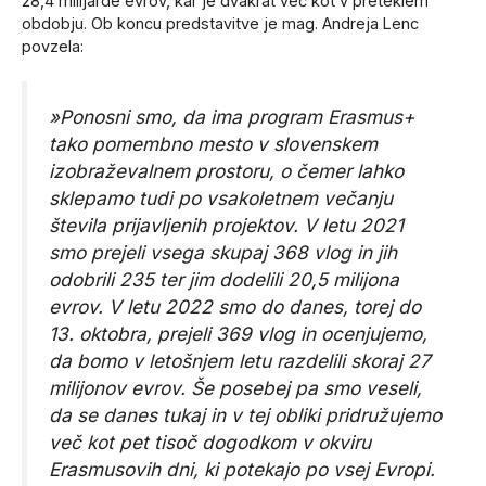
28,4 milijarde evrov, kar je dvakrat več kot v preteklem
obdobju. Ob koncu predstavitve je mag. Andreja Lenc
povzela:
»Ponosni smo, da ima program Erasmus+
tako pomembno mesto v slovenskem
izobraževalnem prostoru, o čemer lahko
sklepamo tudi po vsakoletnem večanju
števila prijavljenih projektov. V letu 2021
smo prejeli vsega skupaj 368 vlog in jih
odobrili 235 ter jim dodelili 20,5 milijona
evrov. V letu 2022 smo do danes, torej do
13. oktobra, prejeli 369 vlog in ocenjujemo,
da bomo v letošnjem letu razdelili skoraj 27
milijonov evrov. Še posebej pa smo veseli,
da se danes tukaj in v tej obliki pridružujemo
več kot pet tisoč dogodkom v okviru
Erasmusovih dni, ki potekajo po vsej Evropi.