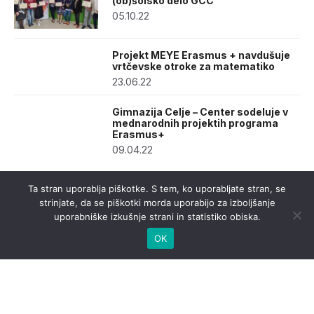
(ob)šolsko delo GCC
05.10.22
Projekt MEYE Erasmus + navdušuje
vrtčevske otroke za matematiko
23.06.22
Gimnazija Celje – Center sodeluje v
mednarodnih projektih programa
Erasmus+
09.04.22
Ta stran uporablja piškotke. S tem, ko uporabljate stran, se
strinjate, da se piškotki morda uporabijo za izboljšanje
uporabniške izkušnje strani in statistiko obiska.
OK
urednistvo@casnik.si
© 2026 Časnik.si -
Izdelava spletnih strani