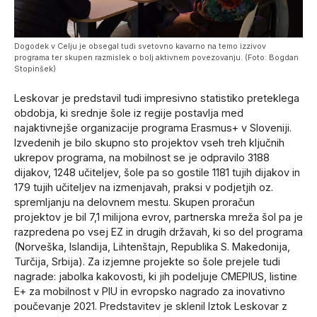
Dogodek v Celju je obsegal tudi svetovno kavarno na temo izzivov
programa ter skupen razmislek o bolj aktivnem povezovanju. (Foto: Bogdan
Stopinšek)
Leskovar je predstavil tudi impresivno statistiko preteklega
obdobja, ki srednje šole iz regije postavlja med
najaktivnejše organizacije programa Erasmus+ v Sloveniji.
Izvedenih je bilo skupno sto projektov vseh treh ključnih
ukrepov programa, na mobilnost se je odpravilo 3188
dijakov, 1248 učiteljev, šole pa so gostile 1181 tujih dijakov in
179 tujih učiteljev na izmenjavah, praksi v podjetjih oz.
spremljanju na delovnem mestu. Skupen proračun
projektov je bil 7,1 milijona evrov, partnerska mreža šol pa je
razpredena po vsej EZ in drugih državah, ki so del programa
(Norveška, Islandija, Lihtenštajn, Republika S. Makedonija,
Turčija, Srbija). Za izjemne projekte so šole prejele tudi
nagrade: jabolka kakovosti, ki jih podeljuje CMEPIUS, listine
E+ za mobilnost v PIU in evropsko nagrado za inovativno
poučevanje 2021. Predstavitev je sklenil Iztok Leskovar z