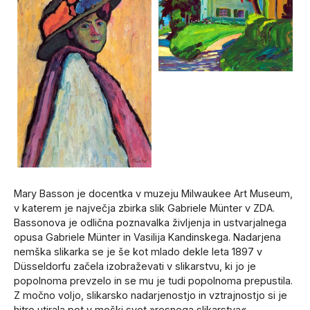
Mary Basson je docentka v muzeju Milwaukee Art Museum,
v katerem je največja zbirka slik Gabriele Münter v ZDA.
Bassonova je odlična poznavalka življenja in ustvarjalnega
opusa Gabriele Münter in Vasilija Kandinskega. Nadarjena
nemška slikarka se je še kot mlado dekle leta 1897 v
Düsseldorfu začela izobraževati v slikarstvu, ki jo je
popolnoma prevzelo in se mu je tudi popolnoma prepustila.
Z močno voljo, slikarsko nadarjenostjo in vztrajnostjo si je
hitro utirala pot v moški svet »resnega slikarstva«.