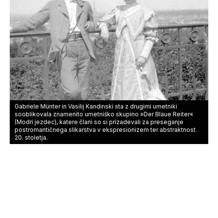
Gabriele Münter in Vasilij Kandinski sta z drugimi umetniki
sooblikovala znamenito umetniško skupino »Der Blaue Reiter«
(Modri jezdec), katere člani so si prizadevali za preseganje
postromantičnega slikarstva v ekspresionizem ter abstraktnost
20. stoletja.