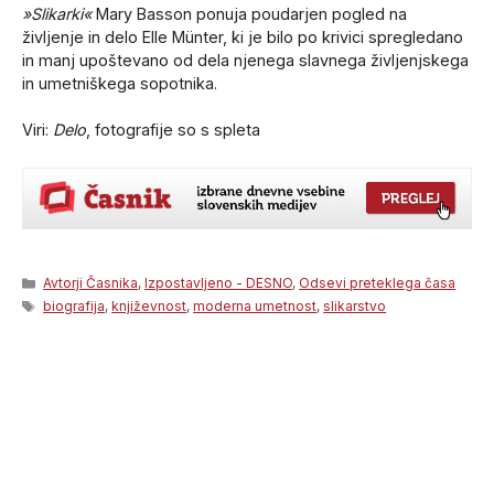
»Slikarki«
Mary Basson ponuja poudarjen pogled na
življenje in delo Elle Münter, ki je bilo po krivici spregledano
in manj upoštevano od dela njenega slavnega življenjskega
in umetniškega sopotnika.
Viri:
Delo
, fotografije so s spleta
Categories
Avtorji Časnika
,
Izpostavljeno - DESNO
,
Odsevi preteklega časa
Tags
biografija
,
književnost
,
moderna umetnost
,
slikarstvo