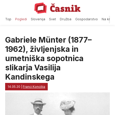
Skip
to
content
Top
Pogledi
Slovenija
Svet
Družba
Gospodarstvo
Na krat
Gabriele Münter (1877–
1962), življenjska in
umetniška sopotnica
slikarja Vasilija
Kandinskega
14.05.20
|
Franci Koncilija