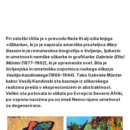
Pri založbi Učila je v prevodu Neže Kralj izšla knjiga
»Slikarka«,
ki jo je napisala ameriška pisateljica
Mary
Basson
in je romaneskna biografija o življenju, ljubezni
in umetnosti nemške slikarke in grafičarke
Gabriele (Elle)
Münter
(1877–1962), ki je spremenila svet. Bila je
življenjska in umetniška sopotnica ruskega slikarja
Vasilija Kandinskega
(1866–1944). Tako Gabriele Münter
kakor Vasilij Kandinski sta kasneje iz slikarskega
realizma prešla v ekspresionizem in abstraktnost.
Veliko sta potovala in slikala po Evropi in Severni Afriki,
po vzponu nacizma pa so imeli Nemci njuno umetnost
za degenerirano.