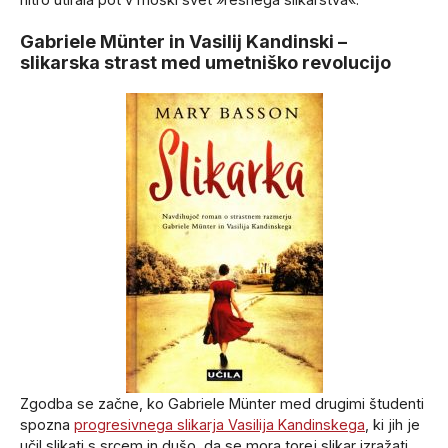
Gabriele Münter in Vasilij Kandinski –
slikarska strast med umetniško revolucijo
Zgodba se začne, ko Gabriele Münter med drugimi študenti
spozna
progresivnega slikarja Vasilija Kandinskega
, ki jih je
učil slikati s srcem in dušo, da se mora torej slikar izražati,