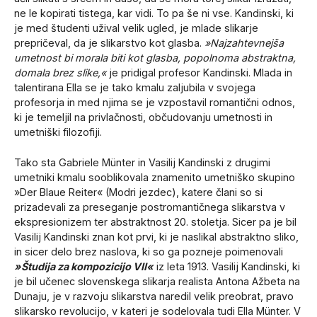
ne le kopirati tistega, kar vidi. To pa še ni vse. Kandinski, ki
je med študenti užival velik ugled, je mlade slikarje
prepričeval, da je slikarstvo kot glasba.
»Najzahtevnejša
umetnost bi morala biti kot glasba, popolnoma abstraktna,
domala brez slike,«
je pridigal profesor Kandinski. Mlada in
talentirana Ella se je tako kmalu zaljubila v svojega
profesorja in med njima se je vzpostavil romantični odnos,
ki je temeljil na privlačnosti, občudovanju umetnosti in
umetniški filozofiji.
Tako sta Gabriele Münter in Vasilij Kandinski z drugimi
umetniki kmalu sooblikovala znamenito umetniško skupino
»Der Blaue Reiter« (Modri jezdec), katere člani so si
prizadevali za preseganje postromantičnega slikarstva v
ekspresionizem ter abstraktnost 20. stoletja. Sicer pa je bil
Vasilij Kandinski znan kot prvi, ki je naslikal abstraktno sliko,
in sicer delo brez naslova, ki so ga pozneje poimenovali
»Študija za kompozicijo VII«
iz leta 1913. Vasilij Kandinski, ki
je bil učenec slovenskega slikarja realista Antona Ažbeta na
Dunaju, je v razvoju slikarstva naredil velik preobrat, pravo
slikarsko revolucijo, v kateri je sodelovala tudi Ella Münter. V