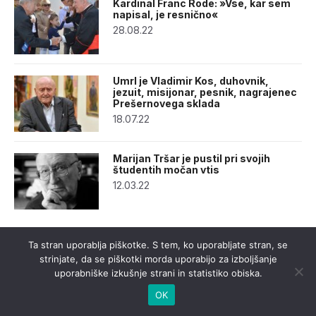
Kardinal Franc Rode: »Vse, kar sem
napisal, je resnično«
28.08.22
Umrl je Vladimir Kos, duhovnik,
jezuit, misijonar, pesnik, nagrajenec
Prešernovega sklada
18.07.22
Marijan Tršar je pustil pri svojih
študentih močan vtis
12.03.22
Ta stran uporablja piškotke. S tem, ko uporabljate stran, se
strinjate, da se piškotki morda uporabijo za izboljšanje
uporabniške izkušnje strani in statistiko obiska.
OK