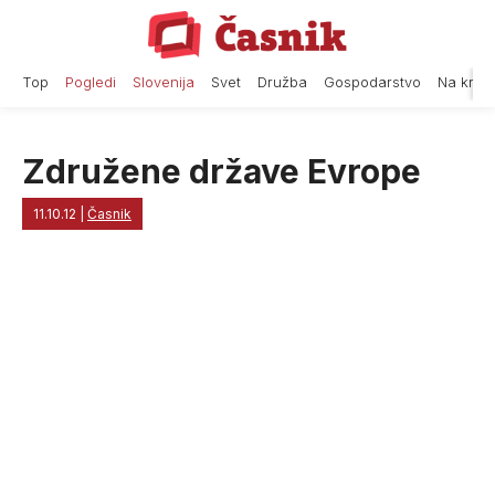
Skip
to
content
Top
Pogledi
Slovenija
Svet
Družba
Gospodarstvo
Na krat
Združene države Evrope
11.10.12
|
Časnik