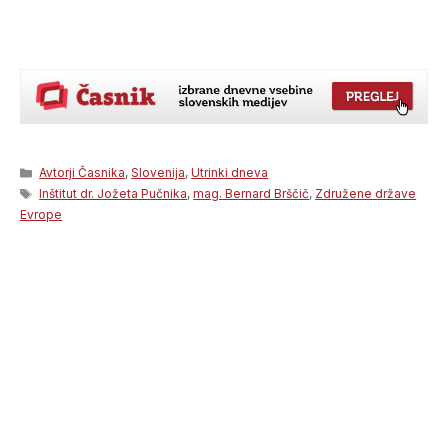
Categories
Avtorji Časnika
,
Slovenija
,
Utrinki dneva
Tags
Inštitut dr. Jožeta Pučnika
,
mag. Bernard Brščič
,
Združene države
Evrope