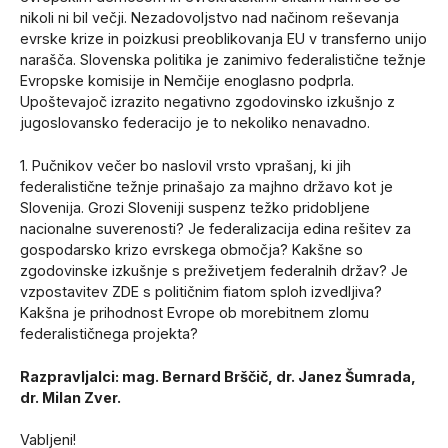
nikoli ni bil večji. Nezadovoljstvo nad načinom reševanja
evrske krize in poizkusi preoblikovanja EU v transferno unijo
narašča. Slovenska politika je zanimivo federalistične težnje
Evropske komisije in Nemčije enoglasno podprla.
Upoštevajoč izrazito negativno zgodovinsko izkušnjo z
jugoslovansko federacijo je to nekoliko nenavadno.
1. Pučnikov večer bo naslovil vrsto vprašanj, ki jih
federalistične težnje prinašajo za majhno državo kot je
Slovenija. Grozi Sloveniji suspenz težko pridobljene
nacionalne suverenosti? Je federalizacija edina rešitev za
gospodarsko krizo evrskega območja? Kakšne so
zgodovinske izkušnje s preživetjem federalnih držav? Je
vzpostavitev ZDE s političnim fiatom sploh izvedljiva?
Kakšna je prihodnost Evrope ob morebitnem zlomu
federalističnega projekta?
Razpravljalci: mag. Bernard Brščič, dr. Janez Šumrada,
dr. Milan Zver.
Vabljeni!