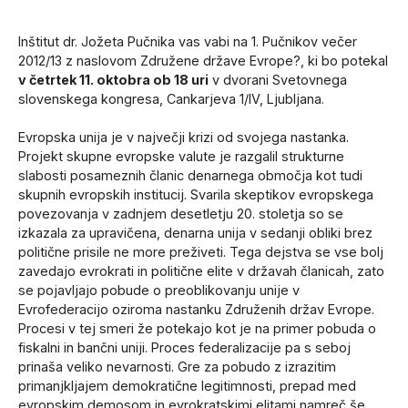
Inštitut dr. Jožeta Pučnika vas vabi na 1. Pučnikov večer
2012/13 z naslovom Združene države Evrope?, ki bo potekal
v četrtek 11. oktobra ob 18 uri
v dvorani Svetovnega
slovenskega kongresa, Cankarjeva 1/IV, Ljubljana.
Evropska unija je v največji krizi od svojega nastanka.
Projekt skupne evropske valute je razgalil strukturne
slabosti posameznih članic denarnega območja kot tudi
skupnih evropskih institucij. Svarila skeptikov evropskega
povezovanja v zadnjem desetletju 20. stoletja so se
izkazala za upravičena, denarna unija v sedanji obliki brez
politične prisile ne more preživeti. Tega dejstva se vse bolj
zavedajo evrokrati in politične elite v državah članicah, zato
se pojavljajo pobude o preoblikovanju unije v
Evrofederacijo oziroma nastanku Združenih držav Evrope.
Procesi v tej smeri že potekajo kot je na primer pobuda o
fiskalni in bančni uniji. Proces federalizacije pa s seboj
prinaša veliko nevarnosti. Gre za pobudo z izrazitim
primanjkljajem demokratične legitimnosti, prepad med
evropskim demosom in evrokratskimi elitami namreč še