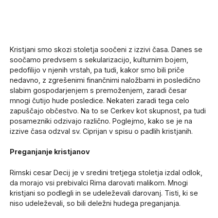
Kristjani smo skozi stoletja soočeni z izzivi časa. Danes se
soočamo predvsem s sekularizacijo, kulturnim bojem,
pedofilijo v njenih vrstah, pa tudi, kakor smo bili priče
nedavno, z zgrešenimi finančnimi naložbami in posledično
slabim gospodarjenjem s premoženjem, zaradi česar
mnogi čutijo hude posledice. Nekateri zaradi tega celo
zapuščajo občestvo. Na to se Cerkev kot skupnost, pa tudi
posamezniki odzivajo različno. Poglejmo, kako se je na
izzive časa odzval sv. Ciprijan v spisu o padlih kristjanih.
Preganjanje kristjanov
Rimski cesar Decij je v sredini tretjega stoletja izdal odlok,
da morajo vsi prebivalci Rima darovati malikom. Mnogi
kristjani so podlegli in se udeleževali darovanj. Tisti, ki se
niso udeleževali, so bili deležni hudega preganjanja.