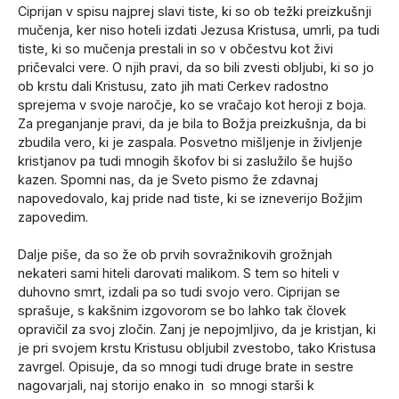
Ciprijan v spisu najprej slavi tiste, ki so ob težki preizkušnji
mučenja, ker niso hoteli izdati Jezusa Kristusa, umrli, pa tudi
tiste, ki so mučenja prestali in so v občestvu kot živi
pričevalci vere. O njih pravi, da so bili zvesti obljubi, ki so jo
ob krstu dali Kristusu, zato jih mati Cerkev radostno
sprejema v svoje naročje, ko se vračajo kot heroji z boja.
Za preganjanje pravi, da je bila to Božja preizkušnja, da bi
zbudila vero, ki je zaspala. Posvetno mišljenje in življenje
kristjanov pa tudi mnogih škofov bi si zaslužilo še hujšo
kazen. Spomni nas, da je Sveto pismo že zdavnaj
napovedovalo, kaj pride nad tiste, ki se izneverijo Božjim
zapovedim.
Dalje piše, da so že ob prvih sovražnikovih grožnjah
nekateri sami hiteli darovati malikom. S tem so hiteli v
duhovno smrt, izdali pa so tudi svojo vero. Ciprijan se
sprašuje, s kakšnim izgovorom se bo lahko tak človek
opravičil za svoj zločin. Zanj je nepojmljivo, da je kristjan, ki
je pri svojem krstu Kristusu obljubil zvestobo, tako Kristusa
zavrgel. Opisuje, da so mnogi tudi druge brate in sestre
nagovarjali, naj storijo enako in so mnogi starši k