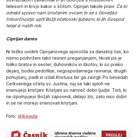
telesom in krvjo kakor s ščitom. Ciprijan takole pravi:
Če bi
odrekli spravo nam izročenim ovcam in se s človeško
trdosrčnostjo uprli Božji očetovski ljubezni, bi jih Gospod
terjal iz naših rok.
Ciprijan danes
Ni težko uvideti Ciprijanovega sporočila za današnji čas, ko
nismo podvrženi tako resnim preganjanjem, hkrati pa je
toliko bratov in sester, duhovnikov in škofov, ki so preko
dejanj, bodisi pedofilije, negospodarnega ravnanja, drugih
pohujšanj, padli in izdali Kristusa ter ga zavrgli. Po besedah
Cerkvenega očeta sv. Justina, naj se taki sploh ne
imenujejo kristjani. Kristjani so namreč dobri ljudje. Tisti, ki
ne izpolnjujejo Božjih zapovedi, delajo zlo, zato niso dobri
in se ne morejo imenovati kristjani.
Foto:
Wikipedia