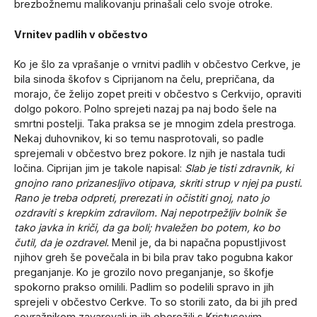
brezbožnemu malikovanju prinašali celo svoje otroke.
Vrnitev padlih v občestvo
Ko je šlo za vprašanje o vrnitvi padlih v občestvo Cerkve, je
bila sinoda škofov s Ciprijanom na čelu, prepričana, da
morajo, če želijo zopet preiti v občestvo s Cerkvijo, opraviti
dolgo pokoro. Polno sprejeti nazaj pa naj bodo šele na
smrtni postelji. Taka praksa se je mnogim zdela prestroga.
Nekaj duhovnikov, ki so temu nasprotovali, so padle
sprejemali v občestvo brez pokore. Iz njih je nastala tudi
ločina. Ciprijan jim je takole napisal:
Slab je tisti zdravnik, ki
gnojno rano prizanesljivo otipava, skriti strup v njej pa pusti.
Rano je treba odpreti, prerezati in očistiti gnoj, nato jo
ozdraviti s krepkim zdravilom. Naj nepotrpežljiv bolnik še
tako javka in kriči, da ga boli; hvaležen bo potem, ko bo
čutil, da je ozdravel.
Menil je, da bi napačna popustljivost
njihov greh še povečala in bi bila prav tako pogubna kakor
preganjanje. Ko je grozilo novo preganjanje, so škofje
spokorno prakso omilili. Padlim so podelili spravo in jih
sprejeli v občestvo Cerkve. To so storili zato, da bi jih pred
sovražnikom zavarovali in jih oborožili s Kristusovim