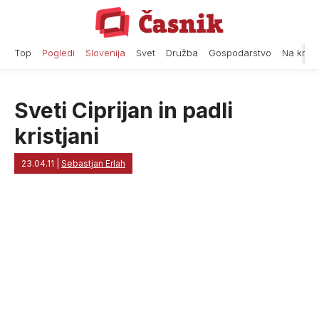
Skip
to
content
Top
Pogledi
Slovenija
Svet
Družba
Gospodarstvo
Na krat
Sveti Ciprijan in padli
kristjani
23.04.11
|
Sebastjan Erlah