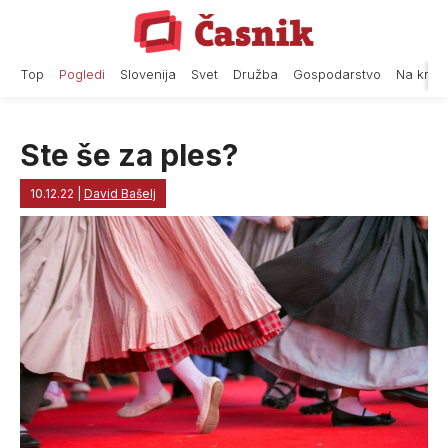
Skip
to
content
Top
Pogledi
Slovenija
Svet
Družba
Gospodarstvo
Na krat
Ste še za ples?
10.12.22
|
David Bašelj