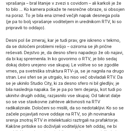
vprašanja – bral litanije v zvezi s covidom – ali karkoli je že
to bilo … Ko kamera pokaže te nesrečne obraze, si obsojen
na poraz. To je bila ena izmed večjih napak desnega pola
(je pa to bolj vprašanje voditeljem in urednikom RTV, ki so
pripravili to oddajo).
Desni pol še zmeraj, kar je tudi prav, gre iskreno v tekmo,
da se določeni problemi rešijo – oziroma se jih prične
reševati. Dejstvo je, da desno sfero napadejo že ob najavi,
da bi kaj spremenila. In ko govorimo o RTV, je bilo sedaj
dokaj dobro urejeno vse skupaj. Le volitve so se zgodile
vmes, pa svetniška struktura RTV-ja, se je nagnila na drugo
stran. Levi sferi se je utrgalo, ko niso več obvladali RTV. Da
se je ukinilo Studio City, ki za desno sfero ni bil gledljiv, je
bila naslednja napaka. Se je pa po tem dejanju, kot tudi po
ukinitvi drugih oddaj, razjasnilo vse skupaj. Od takrat dalje
so se vse stavkovne zahteve aktivnosti na RTV
radikalizirale. Določeni so mislili, da so nedotakljivi. Ko so se
začele pojavljati nove oddaje na RTV, so jih novinarska
srenja znotraj RTV in intelektualci raztrgali na prafaktorje.
Kakšne pritiske so doživljali voditelji/ice teh oddaj, ne bi