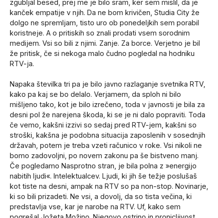
zgubljal besed, prej me je bilo sram, ker sem mislil, da je
kanček empatije v njih. Da ne bom krivičen, Studia City že
dolgo ne spremljam, tisto uro ob ponedeljkih sem porabil
koristneje. A o pritiskih so znali prodati vsem sorodnim
medijem. Vsi so bili z njimi. Zanje. Za borce. Verjetno je bil
že pritisk, če si nekoga malo čudno pogledal na hodniku
RTV-ja.
Napaka številka tri pa je bilo javno razlaganje svetnika RTV,
kako pa kaj se bo delalo. Verjamem, da sploh ni bilo
mišljeno tako, kot je bilo izrečeno, toda v javnosti je bila za
desni pol že narejena škoda, ki se je ni dalo popraviti. Toda
če vemo, kakšni izzivi so sedaj pred RTV-jem, kakšni so
stroški, kakšna je podobna situacija zaposlenih v sosednjih
državah, potem je treba vzeti računico v roke. Vsi nikoli ne
bomo zadovoljni, po novem zakonu pa še bistveno manj.
Če pogledamo Nasprotno stran, je bila polna z »energijo
nabitih ljudi«. Intelektualcev. Ljudi, ki jih še težje poslušaš
kot tiste na desni, ampak na RTV so pa non-stop. Novinarje,
ki so bili prizadeti. Ne vsi, a dovolj, da so tista večina, ki
predstavlja vse, kar je narobe na RTV. Uf, kako sem
pogrešal Jožeta Možino. Njegovo ostrino in pronicljivost.