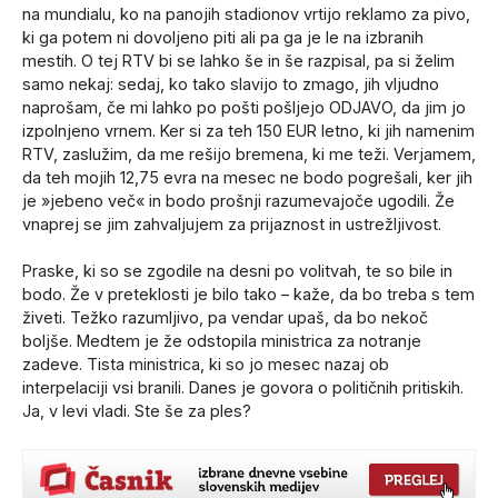
na mundialu, ko na panojih stadionov vrtijo reklamo za pivo,
ki ga potem ni dovoljeno piti ali pa ga je le na izbranih
mestih. O tej RTV bi se lahko še in še razpisal, pa si želim
samo nekaj: sedaj, ko tako slavijo to zmago, jih vljudno
naprošam, če mi lahko po pošti pošljejo ODJAVO, da jim jo
izpolnjeno vrnem. Ker si za teh 150 EUR letno, ki jih namenim
RTV, zaslužim, da me rešijo bremena, ki me teži. Verjamem,
da teh mojih 12,75 evra na mesec ne bodo pogrešali, ker jih
je »jebeno več« in bodo prošnji razumevajoče ugodili. Že
vnaprej se jim zahvaljujem za prijaznost in ustrežljivost.
Praske, ki so se zgodile na desni po volitvah, te so bile in
bodo. Že v preteklosti je bilo tako – kaže, da bo treba s tem
živeti. Težko razumljivo, pa vendar upaš, da bo nekoč
boljše. Medtem je že odstopila ministrica za notranje
zadeve. Tista ministrica, ki so jo mesec nazaj ob
interpelaciji vsi branili. Danes je govora o političnih pritiskih.
Ja, v levi vladi. Ste še za ples?