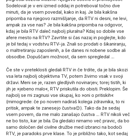
Sodeloval je v eni izmed oddaj in potreboval točno dve
minuti, da je vsem povedal, kako in kaj. Je bila kakšna
pripomba na njegovo razmišljanje, da RTV ni desni, ne levi,
ampak za vse nas? Je bila kakšna pripomba na odgovor,
kdaj je bila RTV daleč najbolj pluralna? Kdaj so dobile vse
afere mesto na RTV? Zavrtite si čas nazaj in poglejte, kdo
je bil tedaj v vodstvu RTV-ja. Znali so prodati o šikaniranju,
o maltretiranju zaposlenih, a še danes ni nobene sodbe ali
obsodbe. Dopuščam možnost, da sem spregledal …
Če ste v preteklosti gledali RTV in če trdite, da je bila skozi
vsa leta najbolj objektivna TV, potem živimo vsak v svoji
državi. Meni se je, razen gledljivih novinarjev, torej tistih, ki
jih je »jebeno malo«, RTV priskutila do obisti. Preklopim. Še
najbolj se mi zagnusi vse skupaj, ko »oni o pritiskih«
(mimogrede: če po novem nadiraš kolega zdravnika, to ni
pritisk, ampak te zanesejo čustva😊). Tako da že sedaj
vsem povem, da me malo zanašajo čustva … RTV nikoli več
ne bo tisto, kar je bila. Da gledalci nimamo več pravic, da bo
samo določen del civilne družbe med izbranci na bodoči
RTV, je paradoks prve klase. To je približno tako, kot sedaj