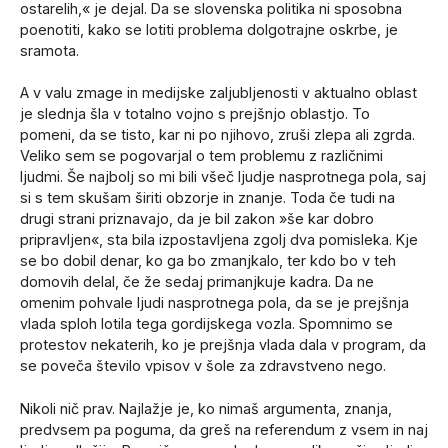
ostarelih,« je dejal. Da se slovenska politika ni sposobna
poenotiti, kako se lotiti problema dolgotrajne oskrbe, je
sramota.
A v valu zmage in medijske zaljubljenosti v aktualno oblast
je slednja šla v totalno vojno s prejšnjo oblastjo. To
pomeni, da se tisto, kar ni po njihovo, zruši zlepa ali zgrda.
Veliko sem se pogovarjal o tem problemu z različnimi
ljudmi. Še najbolj so mi bili všeč ljudje nasprotnega pola, saj
si s tem skušam širiti obzorje in znanje. Toda če tudi na
drugi strani priznavajo, da je bil zakon »še kar dobro
pripravljen«, sta bila izpostavljena zgolj dva pomisleka. Kje
se bo dobil denar, ko ga bo zmanjkalo, ter kdo bo v teh
domovih delal, če že sedaj primanjkuje kadra. Da ne
omenim pohvale ljudi nasprotnega pola, da se je prejšnja
vlada sploh lotila tega gordijskega vozla. Spomnimo se
protestov nekaterih, ko je prejšnja vlada dala v program, da
se poveča število vpisov v šole za zdravstveno nego.
Nikoli nič prav. Najlažje je, ko nimaš argumenta, znanja,
predvsem pa poguma, da greš na referendum z vsem in naj