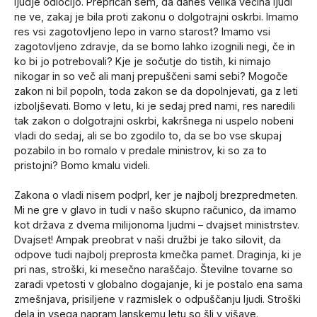
ljudje odločijo. Prepričan sem, da danes velika večina ljudi
ne ve, zakaj je bila proti zakonu o dolgotrajni oskrbi. Imamo
res vsi zagotovljeno lepo in varno starost? Imamo vsi
zagotovljeno zdravje, da se bomo lahko izognili negi, če in
ko bi jo potrebovali? Kje je sočutje do tistih, ki nimajo
nikogar in so več ali manj prepuščeni sami sebi? Mogoče
zakon ni bil popoln, toda zakon se da dopolnjevati, ga z leti
izboljševati. Bomo v letu, ki je sedaj pred nami, res naredili
tak zakon o dolgotrajni oskrbi, kakršnega ni uspelo nobeni
vladi do sedaj, ali se bo zgodilo to, da se bo vse skupaj
pozabilo in bo romalo v predale ministrov, ki so za to
pristojni? Bomo kmalu videli.
Zakona o vladi nisem podprl, ker je najbolj brezpredmeten.
Mi ne gre v glavo in tudi v našo skupno računico, da imamo
kot država z dvema milijonoma ljudmi – dvajset ministrstev.
Dvajset! Ampak preobrat v naši družbi je tako silovit, da
odpove tudi najbolj preprosta kmečka pamet. Draginja, ki je
pri nas, stroški, ki mesečno naraščajo. Številne tovarne so
zaradi vpetosti v globalno dogajanje, ki je postalo ena sama
zmešnjava, prisiljene v razmislek o odpuščanju ljudi. Stroški
dela in vsega napram lanskemu letu so šli v višave.