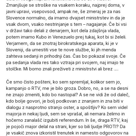
Zmanjšuje se stroške na vsakem koraku, najprej doma, v
javni upravi, vsepovsod, ampak ne, še zmeraj je za nas
Slovence normalno, da imamo dvajset ministrstev in da je
vsak dvom, vsako nestrinjanje s tem – nagajanje. Če bi vsi
v državi tako delali z denarjem, kot dela zdajšnja vlada,
potem imamo Kubo in Venezuelo prej tukaj, kot bi si želeli.
Verjamem, da se znotraj birokratskega aparata, ki je v
Sloveniji, da umestiti vse te nove službe, ki jih menda
zahteva sedanji in prihodnji čas. Čas bo pokazal svoje. Če
pa sedanja vlada res tako vztraja pri svojem, naj imajo te
stolčke. Mi bomo znali preživeti z ministrstvi ali brez ….
Če smo čisto pošteni, ko sem spremljal, kolikor sem jo,
kampanjo o RTV, me je bilo groza. Dobro, no, a se na desni
ne znajo zmeniti, kdo bo nastopal? A se ne vidi že od daleč,
kdo bolje govori, je bolj podkovan z znanjem in zna biti v
dialogu z nasprotno stranjo oster, a spoštljiv? Ko sem videl
majorja in nekaj ljudi, sem se vprašal, ali nemara želimo in
hočemo zanalašč izgubiti referendum. In še, draga RTV, kaj
je pojoči major delal na strani, kjer so bili ljudje PROTI? Da
je vsakič znova izkoristil trenutek in namesto odgovorov na