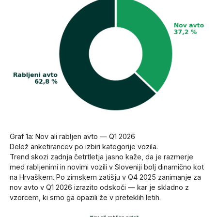
Graf 1a: Nov ali rabljen avto — Q1 2026
Delež anketirancev po izbiri kategorije vozila.
Trend skozi zadnja četrtletja jasno kaže, da je razmerje
med rabljenimi in novimi vozili v Sloveniji bolj dinamično kot
na Hrvaškem. Po zimskem zatišju v Q4 2025 zanimanje za
nov avto v Q1 2026 izrazito odskoči — kar je skladno z
vzorcem, ki smo ga opazili že v preteklih letih.