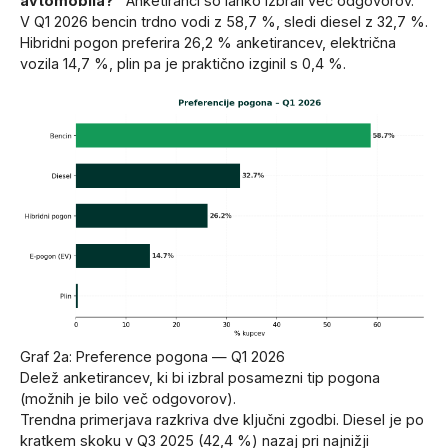
avtomobila?”
Anketiranci so lahko izbrali več odgovorov.
V Q1 2026 bencin trdno vodi z 58,7 %, sledi diesel z 32,7 %.
Hibridni pogon preferira 26,2 % anketirancev, električna
vozila 14,7 %, plin pa je praktično izginil s 0,4 %.
Graf 2a: Preference pogona — Q1 2026
Delež anketirancev, ki bi izbral posamezni tip pogona
(možnih je bilo več odgovorov).
Trendna primerjava razkriva dve ključni zgodbi. Diesel je po
kratkem skoku v Q3 2025 (42,4 %) nazaj pri najnižji