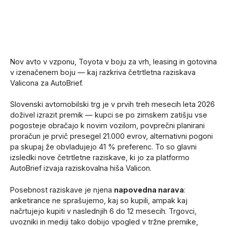
Nov avto v vzponu, Toyota v boju za vrh, leasing in gotovina
v izenačenem boju — kaj razkriva četrtletna raziskava
Valicona za AutoBrief.
Slovenski avtomobilski trg je v prvih treh mesecih leta 2026
doživel izrazit premik — kupci se po zimskem zatišju vse
pogosteje obračajo k novim vozilom, povprečni planirani
proračun je prvič presegel 21.000 evrov, alternativni pogoni
pa skupaj že obvladujejo 41 % preferenc. To so glavni
izsledki nove četrtletne raziskave, ki jo za platformo
AutoBrief izvaja raziskovalna hiša Valicon.
Posebnost raziskave je njena
napovedna narava
:
anketirance ne sprašujemo, kaj so kupili, ampak kaj
načrtujejo kupiti v naslednjih 6 do 12 mesecih. Trgovci,
uvozniki in mediji tako dobijo vpogled v tržne premike,