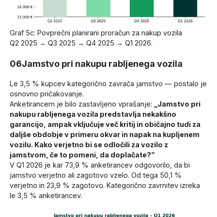
Graf 5c: Povprečni planirani proračun za nakup vozila
Q2 2025 → Q3 2025 → Q4 2025 → Q1 2026.
06
Jamstvo pri nakupu rabljenega vozila
Le 3,5 % kupcev kategorično zavrača jamstvo — postalo je
osnovno pričakovanje.
Anketirancem je bilo zastavljeno vprašanje:
„Jamstvo pri
nakupu rabljenega vozila predstavlja nekakšno
garancijo, ampak vključuje več kritij in običajno tudi za
daljše obdobje v primeru okvar in napak na kupljenem
vozilu. Kako verjetno bi se odločili za vozilo z
jamstvom, če to pomeni, da doplačate?”
V Q1 2026 je kar 73,9 % anketirancev odgovorilo, da bi
jamstvo verjetno ali zagotovo vzelo. Od tega 50,1 %
verjetno in 23,9 % zagotovo. Kategorično zavrnitev izreka
le 3,5 % anketirancev.