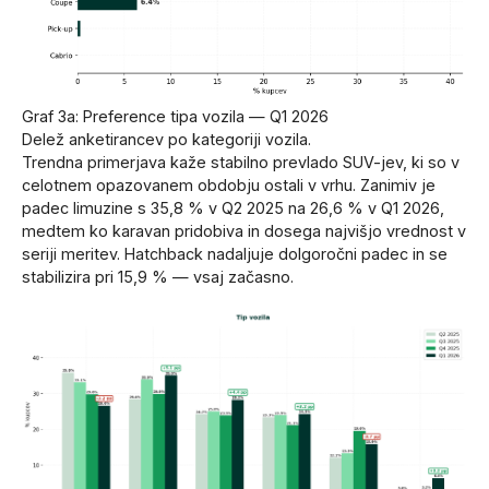
Graf 3a: Preference tipa vozila — Q1 2026
Delež anketirancev po kategoriji vozila.
Trendna primerjava kaže stabilno prevlado SUV-jev, ki so v
celotnem opazovanem obdobju ostali v vrhu. Zanimiv je
padec limuzine s 35,8 % v Q2 2025 na 26,6 % v Q1 2026,
medtem ko karavan pridobiva in dosega najvišjo vrednost v
seriji meritev. Hatchback nadaljuje dolgoročni padec in se
stabilizira pri 15,9 % — vsaj začasno.