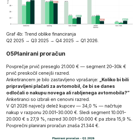
Graf 4b: Trend oblike financiranja
Q2 2025 → Q3 2025 → Q4 2025 → Q1 2026.
05
Planirani proračun
Povprečje prvič preseglo 21.000 € — segment 20–30k €
prvič preskočil cenejši razred.
Anketirancem je bilo zastavljeno vprašanje:
„Koliko bi bili
pripravljeni plačati za avtomobil, če bi se danes
odločali o nakupu novega ali rabljenega avtomobila?”
Anketiranci so izbrali en cenovni razred.
V Q1 2026 največji delež kupcev — 34,0 % — načrtuje
nakup v razponu 20.001–30.000 €. Sledi segment 10.001–
20.000 € s 27,9 %, razred 30.001–50.000 € pa zbira 15,9 %.
Povprečni planirani proračun znaša 21.344 €.