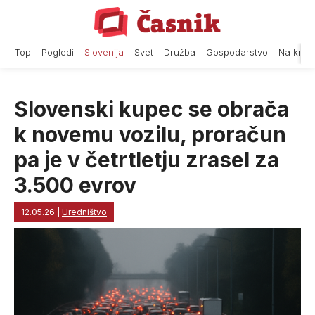
Skip
to
content
Top
Pogledi
Slovenija
Svet
Družba
Gospodarstvo
Na krat
Slovenski kupec se obrača
k novemu vozilu, proračun
pa je v četrtletju zrasel za
3.500 evrov
12.05.26
|
Uredništvo