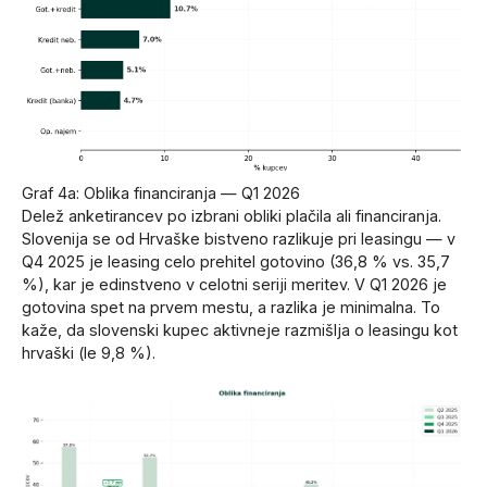
Graf 4a: Oblika financiranja — Q1 2026
Delež anketirancev po izbrani obliki plačila ali financiranja.
Slovenija se od Hrvaške bistveno razlikuje pri leasingu — v
Q4 2025 je leasing celo prehitel gotovino (36,8 % vs. 35,7
%), kar je edinstveno v celotni seriji meritev. V Q1 2026 je
gotovina spet na prvem mestu, a razlika je minimalna. To
kaže, da slovenski kupec aktivneje razmišlja o leasingu kot
hrvaški (le 9,8 %).