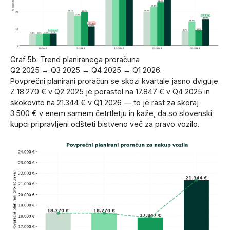
Graf 5b: Trend planiranega proračuna
Q2 2025 → Q3 2025 → Q4 2025 → Q1 2026.
Povprečni planirani proračun se skozi kvartale jasno dviguje.
Z 18.270 € v Q2 2025 je porastel na 17.847 € v Q4 2025 in
skokovito na 21.344 € v Q1 2026 — to je rast za skoraj
3.500 € v enem samem četrtletju in kaže, da so slovenski
kupci pripravljeni odšteti bistveno več za pravo vozilo.