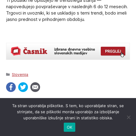
Ti podatki ne opisujejo le trenutnega stanja —
napovedujejo povpraševanje v naslednjih 6 do 12 mesecih.
Trgovci in uvozniki, ki se uskladijo s temi trendi, bodo imeli
jasno prednost v prihodnjem obdobju.
Categories
Slovenija
Ta stran uporablja piškotke. S tem, ko uporabljate stran, se
strinjate, da se piškotki morda uporabijo za izboljšanje
uporabniške izkušnje strani in statistiko obiska.
OK