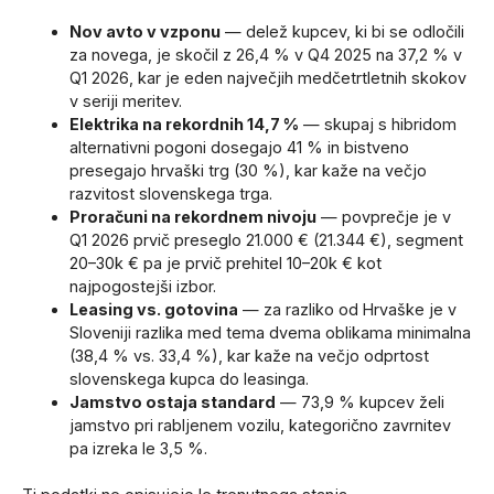
Nov avto v vzponu
— delež kupcev, ki bi se odločili
za novega, je skočil z 26,4 % v Q4 2025 na 37,2 % v
Q1 2026, kar je eden največjih medčetrtletnih skokov
v seriji meritev.
Elektrika na rekordnih 14,7 %
— skupaj s hibridom
alternativni pogoni dosegajo 41 % in bistveno
presegajo hrvaški trg (30 %), kar kaže na večjo
razvitost slovenskega trga.
Proračuni na rekordnem nivoju
— povprečje je v
Q1 2026 prvič preseglo 21.000 € (21.344 €), segment
20–30k € pa je prvič prehitel 10–20k € kot
najpogostejši izbor.
Leasing vs. gotovina
— za razliko od Hrvaške je v
Sloveniji razlika med tema dvema oblikama minimalna
(38,4 % vs. 33,4 %), kar kaže na večjo odprtost
slovenskega kupca do leasinga.
Jamstvo ostaja standard
— 73,9 % kupcev želi
jamstvo pri rabljenem vozilu, kategorično zavrnitev
pa izreka le 3,5 %.