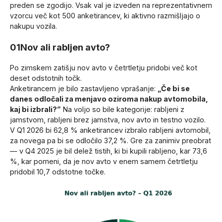
preden se zgodijo. Vsak val je izveden na reprezentativnem
vzorcu več kot 500 anketirancev, ki aktivno razmišljajo o
nakupu vozila.
01
Nov ali rabljen avto?
Po zimskem zatišju nov avto v četrtletju pridobi več kot
deset odstotnih točk.
Anketirancem je bilo zastavljeno vprašanje:
„Če bi se
danes odločali za menjavo oziroma nakup avtomobila,
kaj bi izbrali?”
Na voljo so bile kategorije: rabljeni z
jamstvom, rabljeni brez jamstva, nov avto in testno vozilo.
V Q1 2026 bi 62,8 % anketirancev izbralo rabljeni avtomobil,
za novega pa bi se odločilo 37,2 %. Gre za zanimiv preobrat
— v Q4 2025 je bil delež tistih, ki bi kupili rabljeno, kar 73,6
%, kar pomeni, da je nov avto v enem samem četrtletju
pridobil 10,7 odstotne točke.