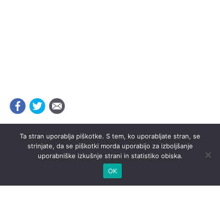
Ta stran uporablja piškotke. S tem, ko uporabljate stran, se
strinjate, da se piškotki morda uporabijo za izboljšanje
uporabniške izkušnje strani in statistiko obiska.
OK
urednistvo@casnik.si
© 2026 Časnik.si -
Izdelava spletnih strani