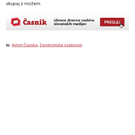
skupaj z možem.
Categories
Avtorji Časnika
,
Zgodovinske osebnosti