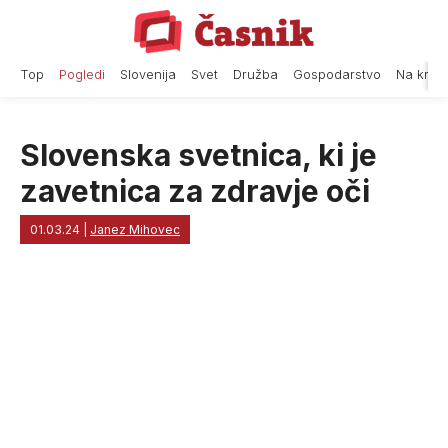
Skip
to
content
Top
Pogledi
Slovenija
Svet
Družba
Gospodarstvo
Na krat
Slovenska svetnica, ki je
zavetnica za zdravje oči
01.03.24
|
Janez Mihovec