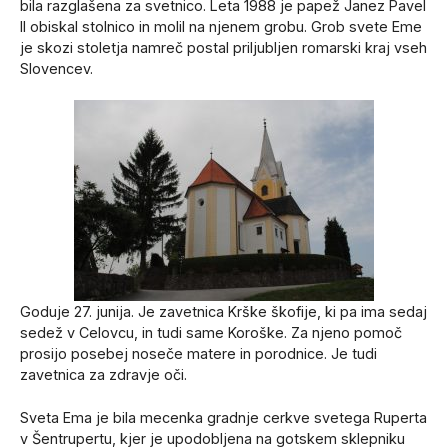
bila razglašena za svetnico. Leta 1988 je papež Janez Pavel
II obiskal stolnico in molil na njenem grobu. Grob svete Eme
je skozi stoletja namreč postal priljubljen romarski kraj vseh
Slovencev.
Goduje 27. junija. Je zavetnica Krške škofije, ki pa ima sedaj
sedež v Celovcu, in tudi same Koroške. Za njeno pomoč
prosijo posebej noseče matere in porodnice. Je tudi
zavetnica za zdravje oči.
Sveta Ema je bila mecenka gradnje cerkve svetega Ruperta
v Šentrupertu, kjer je upodobljena na gotskem sklepniku