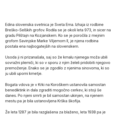
Edina slovenska svetnica je Sveta Ema. Izhaja iz rodbine
Breško-Selških grofov. Rodila se je okoli leta 973, in sicer na
gradu Pilštajn na Kozjanskem. Ko se je poročila z mejnim
grofom Savinjske Marke Viljemom II, je njena rodbina
postala ena najbogatejših na slovenskem.
Usoda ji ni prizanašala, saj so že kmalu njenega moža ubili
sovražni plemiči, ki so v sporu z njim želeli pridobiti njegovo
premoženje. Enako se je zgodilo z njenima sinovoma, ki so
ju ubili uporni kmetje.
Bogata vdova je v Krki na Koroškem ustanovila samostan
benediktink in dala zgraditi mogočno cerkev, ki stoji še
danes. Po njeni smrti je bil samostan ukinjen, na njenem
mestu pa je bila ustanovljena Krška škofija.
Že leta 1287 je bila razglašena za blaženo, leta 1938 pa je