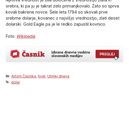
srebra, ki pa ju je takrat zelo primanjkovalo. Zato so sprva
kovali bakrene novce. Šele leta 1794 so skovali prve
srebrne dolarje, kovanec z najvišjo vrednostjo, zlati deset
dolarski Gold Eagle pa je le redko zapustil kovnico.
Foto:
Wikipedia
Categories
Avtorji Časnika
,
Svet
,
Utrinki dneva
Tags
dolar