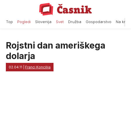
Skip
to
content
Top
Pogledi
Slovenija
Svet
Družba
Gospodarstvo
Na krat
Rojstni dan ameriškega
dolarja
02.04.11
|
Franci Koncilija