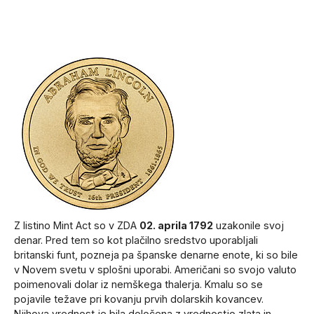
Z listino Mint Act so v ZDA
02. aprila 1792
uzakonile svoj
denar. Pred tem so kot plačilno sredstvo uporabljali
britanski funt, pozneja pa španske denarne enote, ki so bile
v Novem svetu v splošni uporabi. Američani so svojo valuto
poimenovali dolar iz nemškega thalerja. Kmalu so se
pojavile težave pri kovanju prvih dolarskih kovancev.
Njihova vrednost je bila določena z vrednostjo zlata in