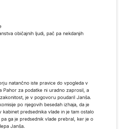
e
nstva običajnih ljudi, pač pa nekdanjih
rju natančno iste pravice do vpogleda v
da Pahor za podatke ni uradno zaprosil, a
nezakonitost, je v pogovoru poudaril Janša.
omisije po njegovih besedah izhaja, da je
v kabinet predsednika vlade in je tam ostalo
 pa ga je predsednik vlade prebral, ker je o
klepa Janša.