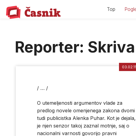
Skip
Top
Pogle
to
content
Reporter: Skriv
03.02.1
/ … /
O utemeljenosti argumentov vlade za
predlog novele omenjenega zakona dvomi
tudi publicistka Alenka Puhar. Kot je dejala,
je njen senzor takoj zaznal motnje, saj o
nacionalni varnosti govorijo pravni