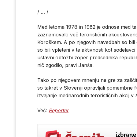
/ … /
Med letoma 1978 in 1982 je odnose med takr
zaznamovalo več terorističnih akcij sloven
Koroškem. A po njegovih navedbah so bili 
so bili vpleteni v te aktivnosti kot sodelavci
ustavni obtožbi zoper predsednika republik
nič zgodilo, pravi Janša.
Tako po njegovem mnenju ne gre za zaščito t
so takrat v Sloveniji opravljali pomembne fu
izvajanje mednarodnih terorističnih akcij v Av
Več:
Reporter