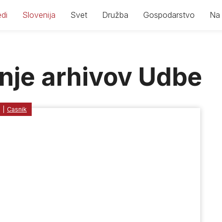
di
Slovenija
Svet
Družba
Gospodarstvo
Na 
anje arhivov Udbe
1
|
Casnik