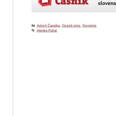
Categories
Avtorji Časnika
,
Opazili smo
,
Slovenija
Tags
Alenka Puhar