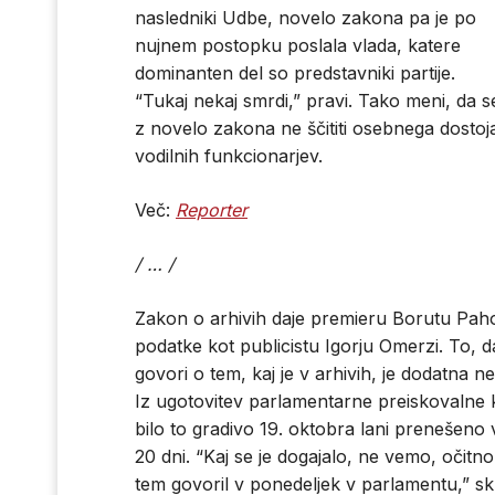
nasledniki Udbe, novelo zakona pa je po
nujnem postopku poslala vlada, katere
dominanten del so predstavniki partije.
“Tukaj nekaj smrdi,” pravi. Tako meni, da s
z novelo zakona ne ščititi osebnega dostoja
vodilnih funkcionarjev.
Več:
Reporter
/ … /
Zakon o arhivih daje premieru Borutu Paho
podatke kot publicistu Igorju Omerzi. To, 
govori o tem, kaj je v arhivih, je dodatna 
Iz ugotovitev parlamentarne preiskovalne k
bilo to gradivo 19. oktobra lani prenešeno 
20 dni. “Kaj se je dogajalo, ne vemo, očitno
tem govoril v ponedeljek v parlamentu,” s