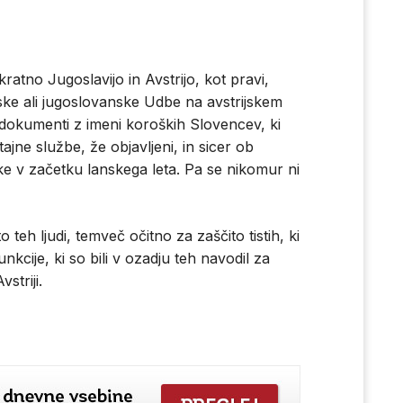
atno Jugoslavijo in Avstrijo, kot pravi,
ske ali jugoslovanske Udbe na avstrijskem
dokumenti z imeni koroških Slovencev, ki
 tajne službe, že objavljeni, in sicer ob
e v začetku lanskega leta. Pa se nikomur ni
eh ljudi, temveč očitno za zaščito tistih, ki
nkcije, ki so bili v ozadju teh navodil za
striji.