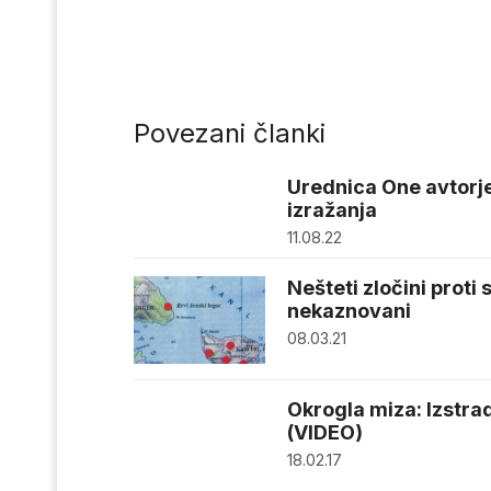
Povezani članki
Urednica One avtorje
izražanja
11.08.22
Nešteti zločini proti
nekaznovani
08.03.21
Okrogla miza: Izstra
(VIDEO)
18.02.17