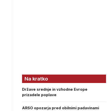
Na kratko
Države srednje in vzhodne Evrope
prizadele poplave
ARSO opozarja pred obilnimi padavinami