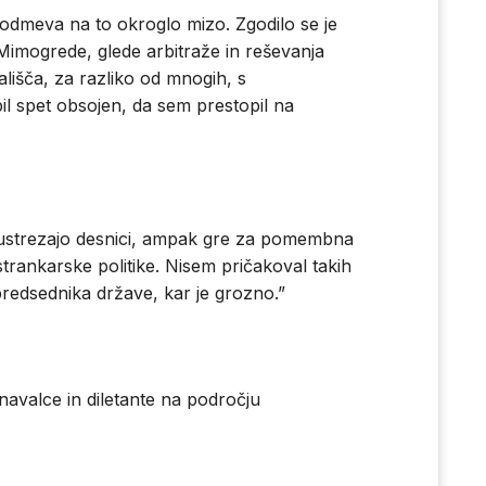
 odmeva na to okroglo mizo. Zgodilo se je
imogrede, glede arbitraže in reševanja
lišča, za razliko od mnogih, s
l spet obsojen, da sem prestopil na
 ustrezajo desnici, ampak gre za pomembna
strankarske politike. Nisem pričakoval takih
 predsednika države, kar je grozno.”
oznavalce in diletante na področju