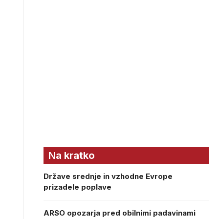
Na kratko
Države srednje in vzhodne Evrope
prizadele poplave
ARSO opozarja pred obilnimi padavinami