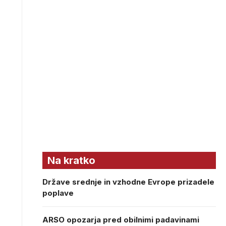
Na kratko
Države srednje in vzhodne Evrope prizadele
poplave
ARSO opozarja pred obilnimi padavinami