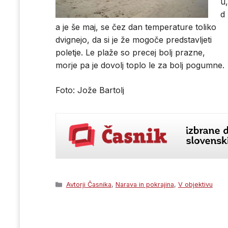
u
d
a je še maj, se čez dan temperature toliko
dvignejo, da si je že mogoče predstavljeti
poletje. Le plaže so precej bolj prazne,
morje pa je dovolj toplo le za bolj pogumne.
Foto: Jože Bartolj
Categories
Avtorji Časnika
,
Narava in pokrajina
,
V objektivu