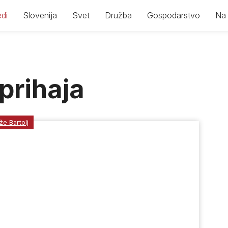
di
Slovenija
Svet
Družba
Gospodarstvo
Na 
 prihaja
že Bartolj
l