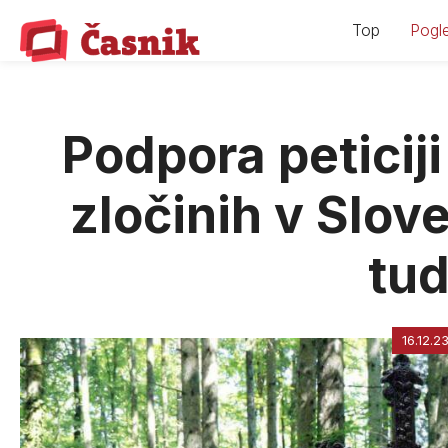
Skip
Top
Pogle
to
content
Podpora peticij
zločinih v Slove
tud
16.12.2