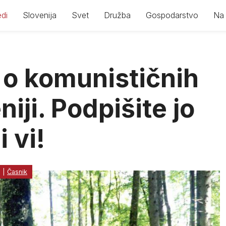
di
Slovenija
Svet
Družba
Gospodarstvo
Na 
i o komunističnih
niji. Podpišite jo
i vi!
3
|
Časnik