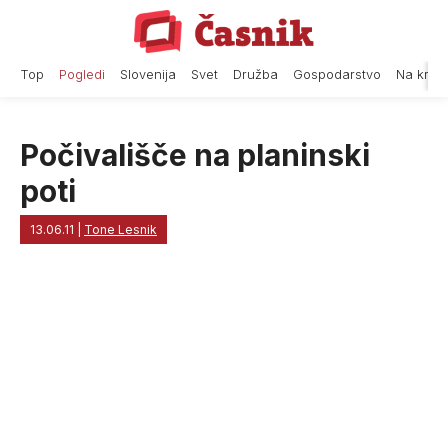
Skip
to
content
Top
Pogledi
Slovenija
Svet
Družba
Gospodarstvo
Na krat
Počivališče na planinski
poti
13.06.11
|
Tone Lesnik