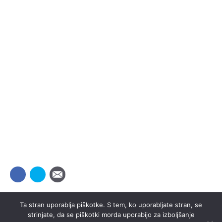
Ta stran uporablja piškotke. S tem, ko uporabljate stran, se
strinjate, da se piškotki morda uporabijo za izboljšanje