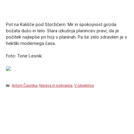
Pot na Kališče pod Storžičem. Mir in spokojnost gozda
božata dušo in telo. Stara izkušnja planincev pravi, da je
počitek najlepše pri hoji v planinah. Pa še zelo zdravilen je v
hektiki modernega časa.
Foto: Tone Lesnik
Categories
Avtorji Časnika
,
Narava in pokrajina
,
V objektivu