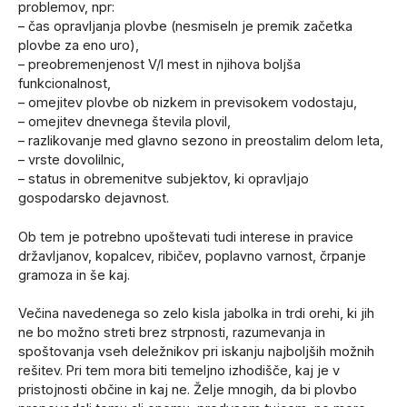
problemov, npr:
– čas opravljanja plovbe (nesmiseln je premik začetka
plovbe za eno uro),
– preobremenjenost V/I mest in njihova boljša
funkcionalnost,
– omejitev plovbe ob nizkem in previsokem vodostaju,
– omejitev dnevnega števila plovil,
– razlikovanje med glavno sezono in preostalim delom leta,
– vrste dovolilnic,
– status in obremenitve subjektov, ki opravljajo
gospodarsko dejavnost.
Ob tem je potrebno upoštevati tudi interese in pravice
državljanov, kopalcev, ribičev, poplavno varnost, črpanje
gramoza in še kaj.
Večina navedenega so zelo kisla jabolka in trdi orehi, ki jih
ne bo možno streti brez strpnosti, razumevanja in
spoštovanja vseh deležnikov pri iskanju najboljših možnih
rešitev. Pri tem mora biti temeljno izhodišče, kaj je v
pristojnosti občine in kaj ne. Želje mnogih, da bi plovbo