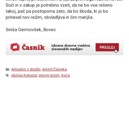
Soči in v zakup je potrebno vzeti, da ne bo vse rešeno
takoj, pač pa postopoma zato, da bo škoda, ki jo bo
prinesel nov režim, obvladljiva in čim manjša.
Siniša Germovšek, Bovec
Categories
Aktualno v družbi
,
Avtorji Časnika
Tags
občina Kobarid
,
plovni režim
,
Soča