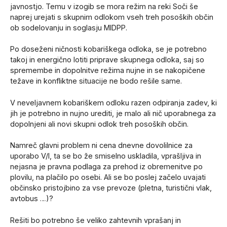
javnostjo. Temu v izogib se mora režim na reki Soči še
naprej urejati s skupnim odlokom vseh treh posoških občin
ob sodelovanju in soglasju MIDPP.
Po doseženi ničnosti kobariškega odloka, se je potrebno
takoj in energično lotiti priprave skupnega odloka, saj so
spremembe in dopolnitve režima nujne in se nakopičene
težave in konfliktne situacije ne bodo rešile same.
V neveljavnem kobariškem odloku razen odpiranja zadev, ki
jih je potrebno in nujno urediti, je malo ali nič uporabnega za
dopolnjeni ali novi skupni odlok treh posoških občin.
Namreč glavni problem ni cena dnevne dovolilnice za
uporabo V/I, ta se bo že smiselno uskladila, vprašljiva in
nejasna je pravna podlaga za prehod iz obremenitve po
plovilu, na plačilo po osebi. Ali se bo poslej začelo uvajati
občinsko pristojbino za vse prevoze (pletna, turistični vlak,
avtobus …)?
Rešiti bo potrebno še veliko zahtevnih vprašanj in