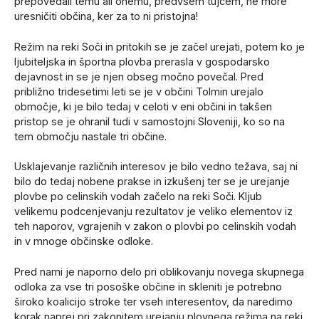
prepovedali temu ali onemu, predvsem tujcem, ne more
uresničiti občina, ker za to ni pristojna!
Režim na reki Soči in pritokih se je začel urejati, potem ko je
ljubiteljska in športna plovba prerasla v gospodarsko
dejavnost in se je njen obseg močno povečal. Pred
približno tridesetimi leti se je v občini Tolmin urejalo
območje, ki je bilo tedaj v celoti v eni občini in takšen
pristop se je ohranil tudi v samostojni Sloveniji, ko so na
tem območju nastale tri občine.
Usklajevanje različnih interesov je bilo vedno težava, saj ni
bilo do tedaj nobene prakse in izkušenj ter se je urejanje
plovbe po celinskih vodah začelo na reki Soči. Kljub
velikemu podcenjevanju rezultatov je veliko elementov iz
teh naporov, vgrajenih v zakon o plovbi po celinskih vodah
in v mnoge občinske odloke.
Pred nami je naporno delo pri oblikovanju novega skupnega
odloka za vse tri posoške občine in skleniti je potrebno
široko koalicijo stroke ter vseh interesentov, da naredimo
korak naprej pri zakonitem urejanju plovnega režima na reki