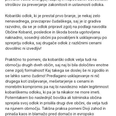
stroškov za preverjanje zakonitosti in ustavnosti odloka.
Kobariški odlok, ki je prestal prvo branje, je nekaj zelo
nenavadnega, pravzaprav čudaškega, saj je iz gradiva
razvidno, da se je odlok pripravil zgolj na podlagi navodila
Občine Kobarid, posledice in škoda bosta ugotovljena
naknadno, sosednji občini pa povabljeni k usklajevanju po
sprejetju odloka, saj drugače odlok z različnimi cenami
dovolilnic ni izvedljiv!
Praktično to pomeni, da kobariški odlok velja tudi na
območju drugih dveh občin, saj naj bi bila določitev enotne
cene zgolj formalnost! Kaj takega se doslej še ni zgodilo in
se lahko samo čudimo! Predlagano usklajevanje ni nič
drugega kot izsiljevanje, mešetarjenje s cenami in
morebitni kompromis pa naj bi navidezno »dal« legitimnost
kobariškemu odloku, ki pa je ta nikakor ne more imeti.
Potemtakem bo naslednjič bovška ali tolminska občina
sprejela svoj odlok in prisilila drugi dve občini, da velja tudi
na njunem območju. Takšna praksa pomeni Divji zahod in
prinaša kaos in blamažo pred domačo in evropsko