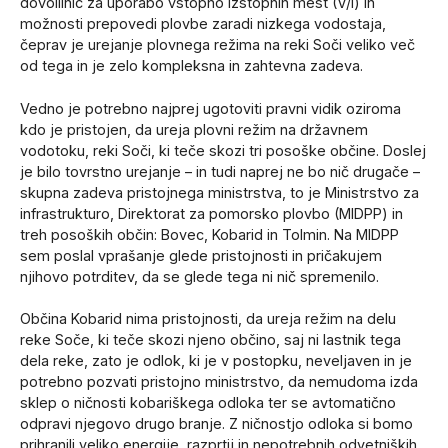
dovolilnic za uporabo vstopno izstopnih mest (V/I) in
možnosti prepovedi plovbe zaradi nizkega vodostaja,
čeprav je urejanje plovnega režima na reki Soči veliko več
od tega in je zelo kompleksna in zahtevna zadeva.
Vedno je potrebno najprej ugotoviti pravni vidik oziroma
kdo je pristojen, da ureja plovni režim na državnem
vodotoku, reki Soči, ki teče skozi tri posoške občine. Doslej
je bilo tovrstno urejanje – in tudi naprej ne bo nič drugače –
skupna zadeva pristojnega ministrstva, to je Ministrstvo za
infrastrukturo, Direktorat za pomorsko plovbo (MIDPP) in
treh posoških občin: Bovec, Kobarid in Tolmin. Na MIDPP
sem poslal vprašanje glede pristojnosti in pričakujem
njihovo potrditev, da se glede tega ni nič spremenilo.
Občina Kobarid nima pristojnosti, da ureja režim na delu
reke Soče, ki teče skozi njeno občino, saj ni lastnik tega
dela reke, zato je odlok, ki je v postopku, neveljaven in je
potrebno pozvati pristojno ministrstvo, da nemudoma izda
sklep o ničnosti kobariškega odloka ter se avtomatično
odpravi njegovo drugo branje. Z ničnostjo odloka si bomo
prihranili veliko energije, razprtij in nepotrebnih odvetniških