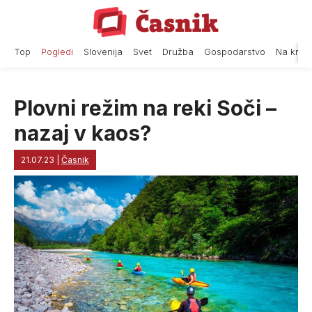
Skip
to
content
Top
Pogledi
Slovenija
Svet
Družba
Gospodarstvo
Na krat
Plovni režim na reki Soči –
nazaj v kaos?
21.07.23
|
Časnik