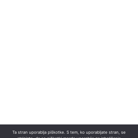
Ta stran uporablja piškotke. S tem, ko uporabljate stran, se