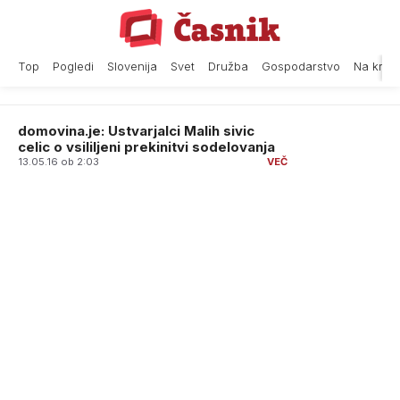
Skip
to
content
Top
Pogledi
Slovenija
Svet
Družba
Gospodarstvo
Na krat
domovina.je: Ustvarjalci Malih sivic
celic o vsililjeni prekinitvi sodelovanja
13.05.16 ob 2:03