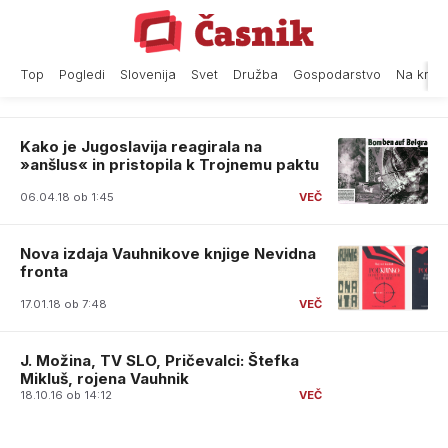
Skip
to
content
Top
Pogledi
Slovenija
Svet
Družba
Gospodarstvo
Na krat
Kako je Jugoslavija reagirala na
»anšlus« in pristopila k Trojnemu paktu
06.04.18 ob 1:45
Nova izdaja Vauhnikove knjige Nevidna
fronta
17.01.18 ob 7:48
J. Možina, TV SLO, Pričevalci: Štefka
Mikluš, rojena Vauhnik
18.10.16 ob 14:12